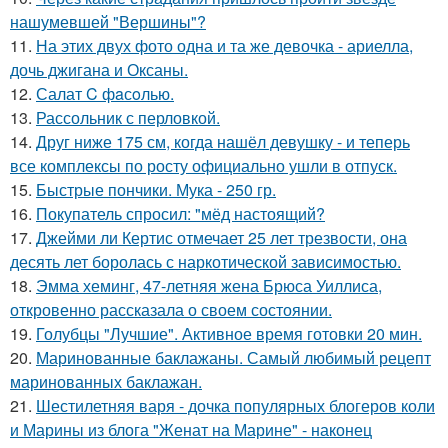
нашумевшей "Вершины"?
11.
На этих двух фото одна и та же девочка - ариелла,
дочь джигана и Оксаны.
12.
Салат C фaсoлью.
13.
Рассольник с перловкой.
14.
Друг ниже 175 см, когда нашёл девушку - и теперь
все комплексы по росту официально ушли в отпуск.
15.
Быстрые пончики. Мука - 250 гр.
16.
Покупатель спросил: "мёд настоящий?
17.
Джейми ли Кертис отмечает 25 лет трезвости, она
десять лет боролась с наркотической зависимостью.
18.
Эмма хеминг, 47-летняя жена Брюса Уиллиса,
откровенно рассказала о своем состоянии.
19.
Голубцы "Лучшие". Активное время готовки 20 мин.
20.
Маринованные баклажаны. Самый любимый рецепт
маринованных баклажан.
21.
Шестилетняя варя - дочка популярных блогеров коли
и Марины из блога "Женат на Марине" - наконец