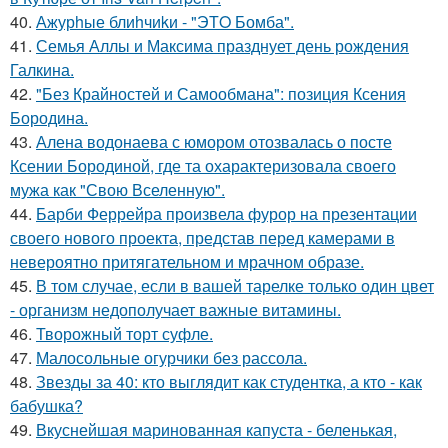
40.
Ажурhые блиhчиkи - "ЭТO Бомба".
41.
Семья Аллы и Максима празднует день рождения
Галкина.
42.
"Без Крайностей и Самообмана": позиция Ксения
Бородина.
43.
Алена водонаева с юмором отозвалась о посте
Ксении Бородиной, где та охарактеризовала своего
мужа как "Свою Вселенную".
44.
Барби Феррейра произвела фурор на презентации
своего нового проекта, представ перед камерами в
невероятно притягательном и мрачном образе.
45.
В том случае, если в вашей тарелке только один цвет
- организм недополучает важные витамины.
46.
Творожный торт суфле.
47.
Малосольные огурчики без рассола.
48.
Звезды за 40: кто выглядит как студентка, а кто - как
бабушка?
49.
Вкуснейшая маринованная капуста - беленькая,