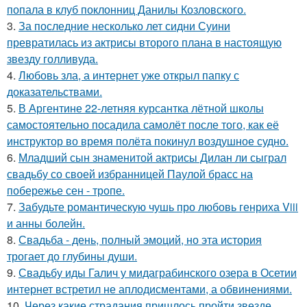
попала в клуб поклонниц Данилы Козловского.
3.
За последние несколько лет сидни Суини
превратилась из актрисы второго плана в настоящую
звезду голливуда.
4.
Любовь зла, а интернет уже открыл папку с
доказательствами.
5.
В Аргентине 22-летняя курсантка лётной школы
самостоятельно посадила самолёт после того, как её
инструктор во время полёта покинул воздушное судно.
6.
Младший сын знаменитой актрисы Дилан ли сыграл
свадьбу со своей избранницей Паулой брасс на
побережье сен - тропе.
7.
Забудьте романтическую чушь про любовь генриха Viii
и анны болейн.
8.
Свадьба - день, полный эмоций, но эта история
трогает до глубины души.
9.
Свадьбу иды Галич у мидаграбинского озера в Осетии
интернет встретил не аплодисментами, а обвинениями.
10.
Через какие страдания пришлось пройти звезде