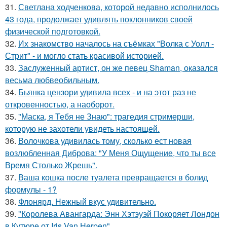
31.
Светлана ходченкова, которой недавно исполнилось
43 года, продолжает удивлять поклонников своей
физической подготовкой.
32.
Их знакомство началось на съёмках "Волка с Уолл -
Стрит" - и могло стать красивой историей.
33.
Заслуженный артист, он же певец Shaman, оказался
весьма любвеобильным.
34.
Бьянка цензори удивила всех - и на этот раз не
откровенностью, а наоборот.
35.
"Маска, я Тебя не Знаю": трагедия стримерши,
которую не захотели увидеть настоящей.
36.
Волочкова удивилась тому, сколько ест новая
возлюбленная Диброва: "У Меня Ощущение, что ты все
Время Столько Жрешь".
37.
Ваша кошка после туалета превращается в болид
формулы - 1?
38.
Флонярд. Нежный вкус удивительно.
39.
"Королева Авангарда: Энн Хэтэуэй Покоряет Лондон
в Кутюре от Iris Van Herpen".