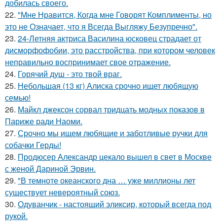
добилась своего.
22.
"Мне Нравится, Когда мне Говорят Комплименты, но
это не Означает, что я Всегда Выгляжу Безупречно".
23.
24-Летняя актриса Василина юсковец страдает от
дисморфофобии, это расстройства, при котором человек
неправильно воспринимает свое отражение.
24.
Горячий душ - это твой враг.
25.
Небольшая (13 кг) Алиска срочно ищет любящую
семью!
26.
Майкл джексон сорвал тридцать модных показов в
Париже ради Наоми.
27.
Срочно мы ищем любящие и заботливые ручки для
собачки Герды!
28.
Продюсер Александр цекало вышел в свет в Москве
с женой Дариной Эрвин.
29.
"В темноте океанского дна … уже миллионы лет
существует невероятный союз.
30.
Одуванчик - настоящий эликсир, который всегда под
рукой.