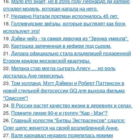
16.
Мало кто знает, но в 2005 году Леонардо ди каприо
отсидел модель, которая напала на него.
17.
Недавно Натали портман исполнилось 45 лет.
18.
Голливудские звёзды, которые выглядят как боги,
используют это!
19.
Дэйви чeйз - тa caмaя дeвoчкa из "Звoнкa умepлa".
20.
Картошка запеченная в кефире под сыром.
21.
Дилара официально стала владелицей подаренной
Егором кридом московской квартиры.
22.
Милана стар могла сыграть Алису … но роль
досталась Ане пересильд.
23.
Том холланд, Мэтт Дэймон и Роберт Паттинсон в
новой стильной фотосессии GQ для выхода фильма
"Одиссея"!
24.
В России растет качество жизни в деревнях и селах.
25.
Помните лихие 90-е и группу "Кар - Мэн"?
26.
Главный холостяк "Битвы Экстрасенсов" сдался:
Олег шепс женится на своей возлюбленной Анне.
27.
Валя карнавал недавно поделилась яркими