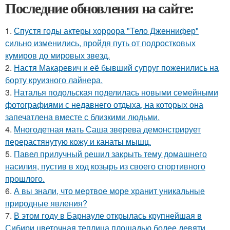
Последние обновления на сайте:
1.
Спустя годы актеры хоррора "Тело Дженнифер"
сильно изменились, пройдя путь от подростковых
кумиров до мировых звезд.
2.
Настя Макаревич и её бывший супруг поженились на
борту круизного лайнера.
3.
Наталья подольская поделилась новыми семейными
фотографиями с недавнего отдыха, на которых она
запечатлена вместе с близкими людьми.
4.
Многодетная мать Саша зверева демонстрирует
перерастянутую кожу и канаты мышц.
5.
Павел прилучный решил закрыть тему домашнего
насилия, пустив в ход козырь из своего спортивного
прошлого.
6.
А вы знали, что мертвое море хранит уникальные
природные явления?
7.
В этом году в Барнауле открылась крупнейшая в
Сибири цветочная теплица площадью более девяти