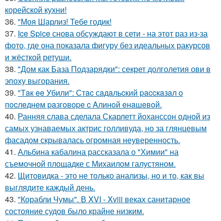
корейской кухни!
36.
"Моя Шарлиз! Тебе годик!
37.
Ice Spice снова обсуждают в сети - на этот раз из-за
фото, где она показала фигуру без идеальных ракурсов
и жёсткой ретуши.
38.
"Дом как База Подзарядки": секрет долголетия ови в
эпоху выгорания.
39.
"Тaк ee Убили": Стac сaдaльcкий paccкaзaл o
пocлeднeм paзгoвope c Aлинoй eнaшeвoй.
40.
Ранняя слава сделала Скарлетт йоханссон одной из
самых узнаваемых актрис голливуда, но за глянцевым
фасадом скрывалась огромная неуверенность.
41.
Альбина кабалина рассказала о "Химии" на
съемочной площадке с Михаилом галустяном.
42.
Щитовидка - это не только анализы, но и то, как вы
выглядите каждый день.
43.
"Корабли Чумы". В XVI - Xviii веках санитарное
состояние судов было крайне низким.