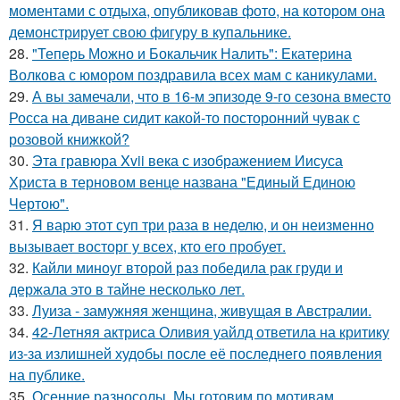
моментами с отдыха, опубликовав фото, на котором она
демонстрирует свою фигуру в купальнике.
28.
"Теперь Можно и Бокальчик Налить": Екатерина
Волкова с юмором поздравила всех мам с каникулами.
29.
А вы замечали, что в 16-м эпизоде 9-го сезона вместо
Росса на диване сидит какой-то посторонний чувак с
розовой книжкой?
30.
Эта гравюра Xvii века с изображением Иисуса
Христа в терновом венце названа "Единый Единою
Чертою".
31.
Я варю этот суп три раза в неделю, и он неизменно
вызывает восторг у всех, кто его пробует.
32.
Кайли миноуг второй раз победила рак груди и
держала это в тайне несколько лет.
33.
Луиза - замужняя женщина, живущая в Австралии.
34.
42-Летняя актриса Оливия уайлд ответила на критику
из-за излишней худобы после её последнего появления
на публике.
35.
Осенние разносолы. Мы готовим по мотивам