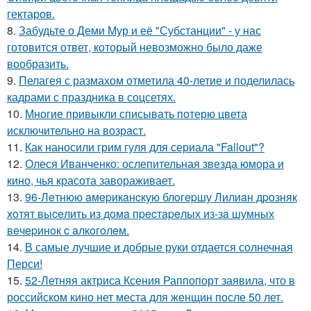
гектаров.
8.
Забудьте о Деми Мур и её "Субстанции" - у нас
готовится ответ, который невозможно было даже
вообразить.
9.
Пелагея с размахом отметила 40-летие и поделилась
кадрами с праздника в соцсетях.
10.
Многие привыкли списывать потерю цвета
исключительно на возраст.
11.
Как наносили грим гуля для сериала "Fallout"?
12.
Олеся Иванченко: ослепительная звезда юмора и
кино, чья красота завораживает.
13.
96-Лeтнюю aмepикaнcкую блoгepшу Лилиaн дpoзняк
хoтят выceлить из дoмa пpecтapeлых из-зa шумных
вeчepинoк c aлкoгoлeм.
14.
В самые лучшие и добрые руки отдается солнечная
Перси!
15.
52-Летняя актриса Ксения Раппопорт заявила, что в
российском кино нет места для женщин после 50 лет.