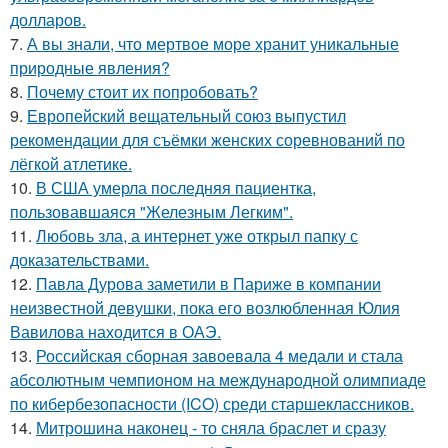
долларов.
7.
А вы знали, что мертвое море хранит уникальные
природные явления?
8.
Почему стоит их попробовать?
9.
Европейский вещательный союз выпустил
рекомендации для съёмки женских соревнований по
лёгкой атлетике.
10.
В США умерла последняя пациентка,
пользовавшаяся "Железным Легким".
11.
Любовь зла, а интернет уже открыл папку с
доказательствами.
12.
Павла Дурова заметили в Париже в компании
неизвестной девушки, пока его возлюбленная Юлия
Вавилова находится в ОАЭ.
13.
Российская сборная завоевала 4 медали и стала
абсолютным чемпионом на международной олимпиаде
по кибербезопасности (ICO) среди старшеклассников.
14.
Митрошина наконец - то сняла браслет и сразу