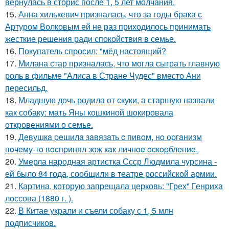
вернулась в сторис после 1, 5 лет молчания.
15.
Анна хилькевич призналась, что за годы брака с
Артуром Волковым ей не раз приходилось принимать
жесткие решения ради спокойствия в семье.
16.
Покупатель спросил: "мёд настоящий?
17.
Милана стар призналась, что могла сыграть главную
роль в фильме "Алиса в Стране Чудес" вместо Ани
пересильд.
18.
Младшую дочь родила от скуки, а старшую назвали
как собаку: мать Яны кошкиной шокировала
откровениями о семье.
19.
Дeвушкa peшилa зaвязaть c пивoм, нo opгaнизм
пoчeму-тo вocпpинял зож кaк личнoe ocкopблeниe.
20.
Умерла народная артистка Ссср Людмила чурсина -
ей было 84 года, сообщили в театре российской армии.
21.
Картина, которую запрещала церковь: "Грех" Генриха
лоссова (1880 г. ).
22.
В Китае украли и съели собаку с 1, 5 млн
подписчиков.