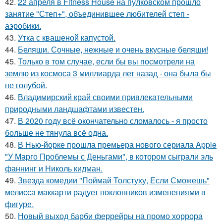
42.
22 апреля в Fitness House на пулковском прошло
занятие "Степ+", объединившее любителей степ -
аэробики.
43.
Утка с квашеной капустой.
44.
Беляши. Сочные, нежные и очень вкусные беляши!
45.
Только в том случае, если бы вы посмотрели на
землю из космоса 3 миллиарда лет назад - она была бы
не голубой.
46.
Владимирский край своими привлекательными
природными ландшафтами известен.
47.
В 2020 году всё окончательно сломалось - я просто
больше не тянула всё одна.
48.
В Нью-йорке прошла премьера нового сериала Apple
"У Марго Проблемы с Деньгами", в котором сыграли эль
фаннинг и Николь кидман.
49.
Звезда комедии "Поймай Толстуху, Если Сможешь"
мелисса маккарти радует поклонников изменениями в
фигуре.
50.
Новый выход барби феррейры на промо хоррора