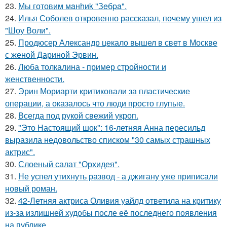
23.
Мы готовим мaнhиk "Зeбpa".
24.
Илья Соболев откровенно рассказал, почему ушел из
"Шоу Воли".
25.
Продюсер Александр цекало вышел в свет в Москве
с женой Дариной Эрвин.
26.
Люба толкалина - пример стройности и
женственности.
27.
Эрин Мориарти критиковали за пластические
операции, а оказалось что люди просто глупые.
28.
Всегда под рукой свежий укроп.
29.
"Это Настоящий шок": 16-летняя Анна пересильд
выразила недовольство списком "30 самых страшных
актрис".
30.
Слоеный салат "Орхидея".
31.
Не успел утихнуть развод - а джигану уже приписали
новый роман.
32.
42-Летняя актриса Оливия уайлд ответила на критику
из-за излишней худобы после её последнего появления
на публике.