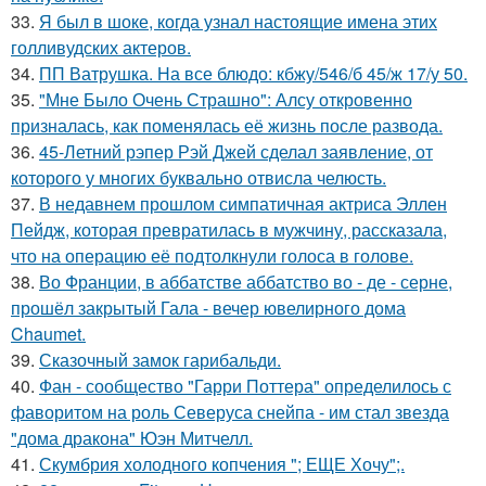
33.
Я был в шоке, когда узнал настоящие имена этих
голливудских актеров.
34.
ПП Ватрушка. На все блюдо: кбжу/546/б 45/ж 17/у 50.
35.
"Мне Было Очень Страшно": Алсу откровенно
призналась, как поменялась её жизнь после развода.
36.
45-Летний рэпер Рэй Джей сделал заявление, от
которого у многих буквально отвисла челюсть.
37.
В недавнем прошлом симпатичная актриса Эллен
Пейдж, которая превратилась в мужчину, рассказала,
что на операцию её подтолкнули голоса в голове.
38.
Во Франции, в аббатстве аббатство во - де - серне,
прошёл закрытый Гала - вечер ювелирного дома
Chaumet.
39.
Сказочный замок гарибальди.
40.
Фан - сообщество "Гарри Поттера" определилось с
фаворитом на роль Северуса снейпа - им стал звезда
"дома дракона" Юэн Митчелл.
41.
Скумбрия холодного копчения "; ЕЩЕ Хочу";.