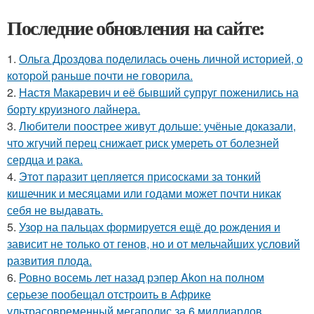
Последние обновления на сайте:
1.
Ольга Дроздова поделилась очень личной историей, о
которой раньше почти не говорила.
2.
Настя Макаревич и её бывший супруг поженились на
борту круизного лайнера.
3.
Любители поострее живут дольше: учёные доказали,
что жгучий перец снижает риск умереть от болезней
сердца и рака.
4.
Этот паразит цепляется присосками за тонкий
кишечник и месяцами или годами может почти никак
себя не выдавать.
5.
Узор на пальцах формируется ещё до рождения и
зависит не только от генов, но и от мельчайших условий
развития плода.
6.
Ровно восемь лет назад рэпер Akon на полном
серьезе пообещал отстроить в Африке
ультрасовременный мегаполис за 6 миллиардов