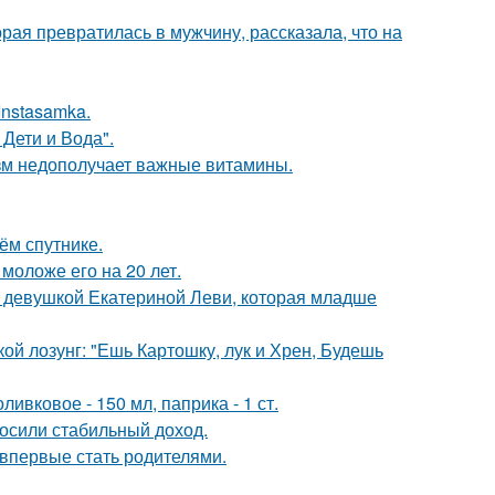
ая превратилась в мужчину, рассказала, что на
Instasamka.
Дети и Вода".
низм недополучает важные витамины.
ём спутнике.
моложе его на 20 лет.
й девушкой Екатериной Леви, которая младше
кой лозунг: "Ешь Картошку, лук и Хрен, Будешь
ивковое - 150 мл, паприка - 1 ст.
носили стабильный доход.
впервые стать родителями.