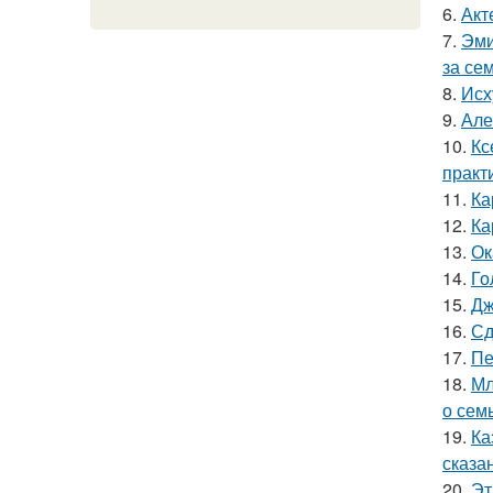
6.
Акт
7.
Эми
за се
8.
Исх
9.
Але
10.
Кс
практ
11.
Ка
12.
Ка
13.
Ок
14.
Го
15.
Дж
16.
Сд
17.
Пе
18.
Мл
о сем
19.
Ка
сказа
20.
Эт