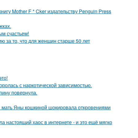
игу Mother F * Cker издательству Penguin Press
жках.
ым счастьем!
 за то, что для женщин старше 50 лет
это!
боролась с наркотической зависимостью.
спину повернула.
у: мать Яны кошкиной шокировала откровениями
а настоящий хаос в интернете - и это ещё мягко