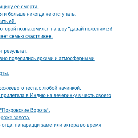
вщину её смерти.
я и больше никогда не отступать.
ить ей.
 которой познакомился на шоу "давай поженимся!
лает семью счастливее.
 результат.
едавно поделились яркими и атмосферными
рты.
рожжевого теста с любой начинкой.
прилетела в Индию на вечеринку в честь своего
 "Покровские Ворота".
ороже золота.
 отца: папарацци заметили актера во время