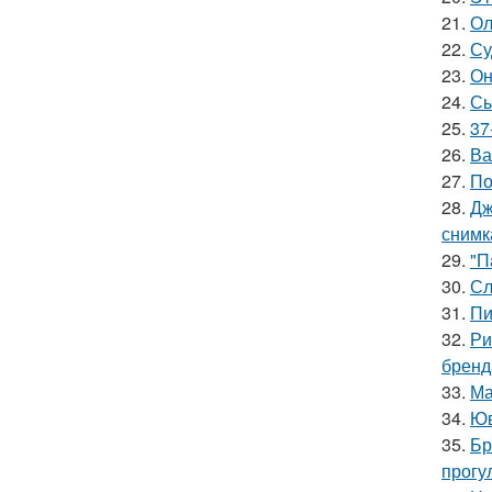
21.
Ол
22.
Су
23.
Он
24.
Сы
25.
37
26.
Ва
27.
По
28.
Дж
снимк
29.
"П
30.
Сл
31.
Пи
32.
Ри
бренд
33.
Ма
34.
Юв
35.
Бр
прогу