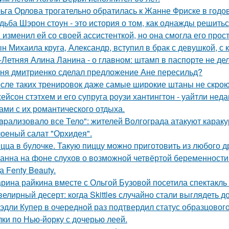
ьга Орлова трогательно обратилась к Жанне Фриске в годо
дьба Шэрон стоун - это история о том, как однажды решитьс
 изменил ей со своей ассистенткой, но она смогла его прост
н Михаила круга, Александр, вступил в брак с девушкой, с
-Летняя Алина Ланина - о главном: штамп в паспорте не де
ня дмитриенко сделал предложение Ане пересильд?
сле таких тренировок даже самые широкие штаны не скроют
ейсон стэтхем и его супруга роузи хантингтон - уайтли н
ами с их романтического отдыха.
apализовало все Тело": жителей Волгограда атакуют караку
оеный салат "Орхидея".
цца в булочке. Такую пиццу можно приготовить из любого д
анна на фоне слухов о возможной четвёртой беременности 
а Fenty Beauty.
рина райкина вместе с Ольгой Бузовой посетила спектакль
елирный десерт: когда Skittles случайно стали выглядеть д
эдли Купер в очередной раз подтвердил статус образцового
лки по Нью-йорку с дочерью леей.