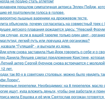
когда не поздно стать атлетом!
недавнем прошлом симпатичная актриса Эллен Пейдж, котор
цию её подтолкнули голоса в голове.
вероятно пышные вареники на дрожжевом тесте.
лита объяснила, почему согласилась на совместный трек с 
дущее детского плавания рождается здесь: "Невский Форум 
том случае, если в вашей тарелке только один цвет - орга
маглутид: легкий путь или ловушка для организма?
 назвали "Гулящей" - и выгнали из дома.
йди клум снова заставила Нью-йорк говорить о себе и о сво
тер Данила Якушев сделал предложение Кристине, которая 
-Летний актер Сергей бурунов снова встречается с молодо
 12 лет.
годах так 80-х в советских столовых, можно было увидеть та
офи Лорен".
печенные перепелки. Необходимио: на 8 перепелок, масло ол
огие ищут, куда вложить деньги, чтобы они работали и при
триса мила Ершова и её муж Святослав рогожан готовятся 