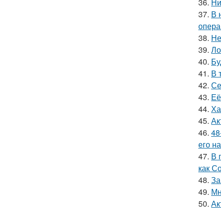
36.
Ни
37.
В 
опера
38.
Не
39.
Ло
40.
Бу
41.
В 
42.
Се
43.
Её
44.
Ха
45.
Ак
46.
48
его на
47.
В 
как С
48.
За
49.
Мн
50.
Ак