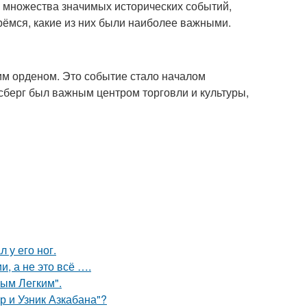
 множества значимых исторических событий,
рёмся, какие из них были наиболее важными.
ким орденом. Это событие стало началом
сберг был важным центром торговли и культуры,
 у его ног.
, а не это всё ….
ым Легким".
р и Узник Азкабана"?