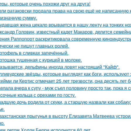
еры, которые очень похожи друг на друга!
ли ратаковски продала права на свою ещё не написанную кн
мизначную сумму.
удавшая жена цекало врывается в нашу ленту на тонких но
ксандр Головин, известный кадет Макаров, делится семейн
ения Раппопорт раскритиковала современную киноиндустрию
ически не пишут главных ролей.
ртофель в сливках запечённый.
ртошка тушенная с курицей в молоке.
азывается, дельфины иногда ловят настоящий "Кайф".
лливудские звёзды, которые выглядят как боги, используют 
ейми ли Кертис отмечает 25 лет трезвости, она десять лет 
елала вчера к супу - муж съел половину просто так, пока я 
сочные кольца с орехами по госту.
адшую дочь родила от скуки, а старшую назвали как собак
ье.
захстанская прыгунья в высоту Елизавета Матвеева устроил
но.
им летом Холли Берри исполнится 60 лет.