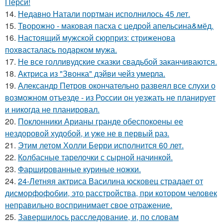
Перси!
14.
Недавно Натали портман исполнилось 45 лет.
15.
Творожно - маковая пасха с цедрой апельсина&мёд.
16.
Настоящий мужской сюрприз: стриженова
похвасталась подарком мужа.
17.
Не все голливудские сказки свадьбой заканчиваются.
18.
Актриса из "Звонка" дэйви чейз умерла.
19.
Александр Петров окончательно развеял все слухи о
возможном отъезде - из России он уезжать не планирует
и никогда не планировал.
20.
Поклонники Арианы гранде обеспокоены ее
нездоровой худобой, и уже не в первый раз.
21.
Этим летом Холли Берри исполнится 60 лет.
22.
Колбасные тарелочки с сырной начинкой.
23.
Фаршированные куриные ножки.
24.
24-Летняя актриса Василина юсковец страдает от
дисморфофобии, это расстройства, при котором человек
неправильно воспринимает свое отражение.
25.
Завершилось расследование, и, по словам