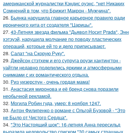
американской журналистки Кэндис оуэнс, "нет Никаких
Сомнений в том, что Брижит Макрон - Мужчина".
26.
Бьянка нарушила главное карьерное правило ради
ироничного хита от создателя "Царицы".
27.
43-Летняя звезда фильма "Дьявол Носит Prada", Энн
хэтэуэй, нарушила молчание по поводу пластических
операций, которые ей то и дело приписывают.
28.
Салат "на Скорую Руку".
29.
Джейсон стэтхем и его супруга роузи хантингтон -
уайтли недавно поделились яркими и атмосферными
снимками с их романтического отдыха.
30.
Риз уизерспун - очень гордая мама!
31.
Анастасия миронова и её бренд снова поразили
необычной рекламой.
32.
Могила Робин гуда, умер: 8 ноября 1247.
33.
Антон Филипенко о романе с Ольгой Бузовой - "Это
не Было от Чистого Сердца".
34.
"Это Настоящий шок": 16-летняя Анна пересильд
выразила недовольство списком "30 самых страшных