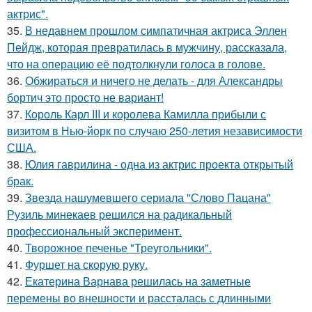
актрис".
35.
В недавнем прошлом симпатичная актриса Эллен
Пейдж, которая превратилась в мужчину, рассказала,
что на операцию её подтолкнули голоса в голове.
36.
Обжираться и ничего не делать - для Александры
бортич это просто не вариант!
37.
Король Карл III и королева Камилла прибыли с
визитом в Нью-йорк по случаю 250-летия независимости
США.
38.
Юлия гаврилина - одна из актрис проекта открытый
брак.
39.
Звезда нашумевшего сериала "Слово Пацана"
Рузиль минекаев решился на радикальный
профессиональный эксперимент.
40.
Творожное печенье "Треугольники".
41.
Фуршет на скорую руку.
42.
Екатерина Варнава решилась на заметные
перемены во внешности и рассталась с длинными