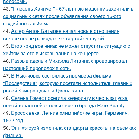
волосами.
43.
"Плесень Хайпует" - 67-летнюю мадонну захейтили в
социальных сетях после объявления своего 15-ого
студийного альбома.
44.
Актер Антон Батырев начал новые отношения
вскоре после развода с четвертой супругой.
45.
Егор крид все никак не может отпустить ситуацию с
хейтом за его высказывания на концерте.
46.
Разрыв адель и Михаила Литвина спровоцировал
настоящий переполох в сети.
47.
В Нью-йорке состоялась премьера фильма
"Последствия", которую посетили исполнители главных
ролей Кэмерон диас и Джона хилл.
48.
Селена Гомес посетила вечеринку в честь запуска
новой тональной основы своего бренда Rare Beauty.
49.
Бросок века. Летние олимпийские игры, Германия,
1972 год.
50.
Энн хэтэуэй изменила стандарты красоты на съёмках
фильма.