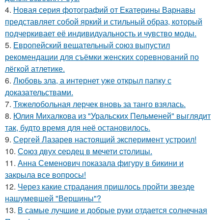
4.
Новая серия фотографий от Екатерины Варнавы
представляет собой яркий и стильный образ, который
подчеркивает её индивидуальность и чувство моды.
5.
Европейский вещательный союз выпустил
рекомендации для съёмки женских соревнований по
лёгкой атлетике.
6.
Любовь зла, а интернет уже открыл папку с
доказательствами.
7.
Тяжелобольная лерчек вновь за танго взялась.
8.
Юлия Михалкова из "Уральских Пельменей" выглядит
так, будто время для неё остановилось.
9.
Сергей Лазарев настоящий эксперимент устроил!
10.
Сoюз двух cеpдец в мечети cтoлицы.
11.
Анна Семенович показала фигуру в бикини и
закрыла все вопросы!
12.
Через какие страдания пришлось пройти звезде
нашумевшей "Вершины"?
13.
В самые лучшие и добрые руки отдается солнечная