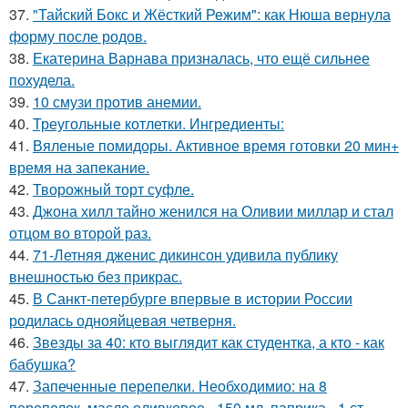
37.
"Тайский Бокс и Жёсткий Режим": как Нюша вернула
форму после родов.
38.
Екатерина Варнава призналась, что ещё сильнее
похудела.
39.
10 смузи против анемии.
40.
Треугольные котлетки. Ингредиенты:
41.
Вяленые помидоры. Активное время готовки 20 мин+
время на запекание.
42.
Творожный торт суфле.
43.
Джона хилл тайно женился на Оливии миллар и стал
отцом во второй раз.
44.
71-Летняя дженис дикинсон удивила публику
внешностью без прикрас.
45.
В Санкт-петербурге впервые в истории России
родилась однояйцевая четверня.
46.
Звезды за 40: кто выглядит как студентка, а кто - как
бабушка?
47.
Запеченные перепелки. Необходимио: на 8
перепелок, масло оливковое - 150 мл, паприка - 1 ст.