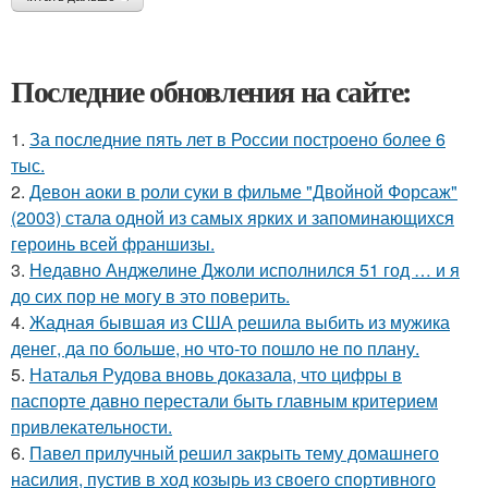
Последние обновления на сайте:
1.
За последние пять лет в России построено более 6
тыс.
2.
Девон аоки в роли суки в фильме "Двойной Форсаж"
(2003) стала одной из самых ярких и запоминающихся
героинь всей франшизы.
3.
Недавно Анджелине Джоли исполнился 51 год … и я
до сих пор не могу в это поверить.
4.
Жадная бывшая из США решила выбить из мужика
денег, да по больше, но что-то пошло не по плану.
5.
Наталья Рудова вновь доказала, что цифры в
паспорте давно перестали быть главным критерием
привлекательности.
6.
Павел прилучный решил закрыть тему домашнего
насилия, пустив в ход козырь из своего спортивного