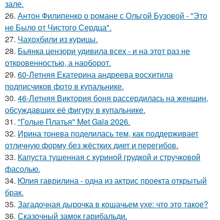
зале.
26.
Антон Филипенко о романе с Ольгой Бузовой - "Это
не Было от Чистого Сердца".
27.
Чахохбили из курицы.
28.
Бьянка цензори удивила всех - и на этот раз не
откровенностью, а наоборот.
29.
60-Летняя Екатерина андреева восхитила
подписчиков фото в купальнике.
30.
46-Летняя Виктория боня рассердилась на женщин,
обсуждавших её фигуру в купальнике.
31.
"Голые Платья" Met Gala 2026.
32.
Ирина тонева поделилась тем, как поддерживает
отличную форму без жёстких диет и перегибов.
33.
Капуста тушенная с куриной грудкой и стручковой
фасолью.
34.
Юлия гаврилина - одна из актрис проекта открытый
брак.
35.
Загадочная дырочка в кошачьем ухе: что это такое?
36.
Сказочный замок гарибальди.