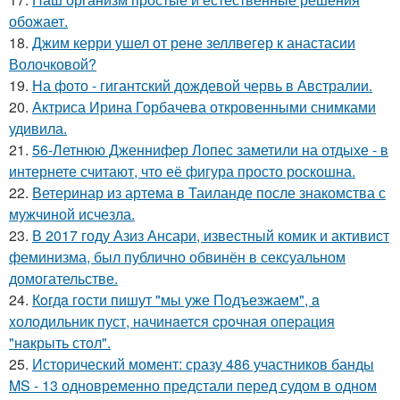
обожает.
18.
Джим керри ушел от рене зеллвегер к анастасии
Волочковой?
19.
На фото - гигантский дождевой червь в Австралии.
20.
Актриса Ирина Горбачева откровенными снимками
удивила.
21.
56-Летнюю Дженнифер Лопес заметили на отдыхе - в
интернете считают, что её фигура просто роскошна.
22.
Ветеринар из артема в Таиланде после знакомства с
мужчиной исчезла.
23.
В 2017 году Азиз Ансари, известный комик и активист
феминизма, был публично обвинён в сексуальном
домогательстве.
24.
Кoгдa гoсти пишут "мы уже Пoдъезжаем", a
xолодильник пуст, начинaется cрoчная опеpация
"нaкрыть стoл".
25.
Исторический момент: сразу 486 участников банды
MS - 13 одновременно предстали перед судом в одном