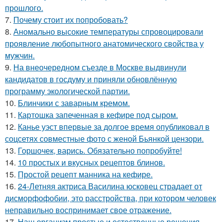
прошлого.
7.
Почему стоит их попробовать?
8.
Аномально высокие температуры спровоцировали
проявление любопытного анатомического свойства у
мужчин.
9.
На внеочередном съезде в Москве выдвинули
кандидатов в госдуму и приняли обновлённую
программу экологической партии.
10.
Блинчики с заварным кремом.
11.
Картошка запеченная в кефире под сыром.
12.
Канье уэст впервые за долгое время опубликовал в
соцсетях совместные фото с женой Бьянкой цензори.
13.
Горшочек, варись. Обязательно попробуйте!
14.
10 простых и вкусных рецептов блинов.
15.
Простой рецепт манника на кефире.
16.
24-Летняя актриса Василина юсковец страдает от
дисморфофобии, это расстройства, при котором человек
неправильно воспринимает свое отражение.
17.
Наш организм простые и естественные решения