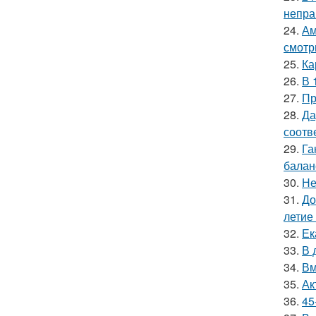
непра
24.
Ам
смотр
25.
Ка
26.
В 
27.
Пр
28.
Да
соотв
29.
Га
баланс
30.
Не
31.
До
летие
32.
Ек
33.
В 
34.
Вм
35.
Ак
36.
45