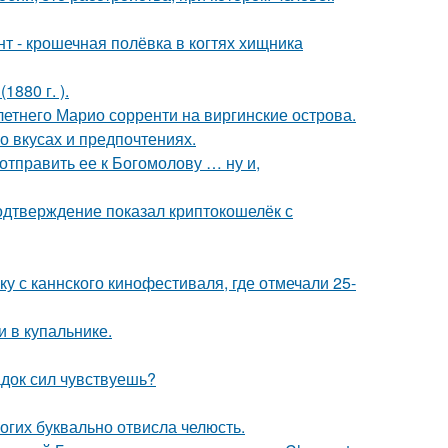
 - крошечная полёвка в когтях хищника
880 г. ).
-летнего Марио сорренти на виргинские острова.
 вкусах и предпочтениях.
отправить ее к Богомолову … ну и,
одтверждение показал криптокошелёк с
у с каннского кинофестиваля, где отмечали 25-
 в купальнике.
док сил чувствуешь?
огих буквально отвисла челюсть.