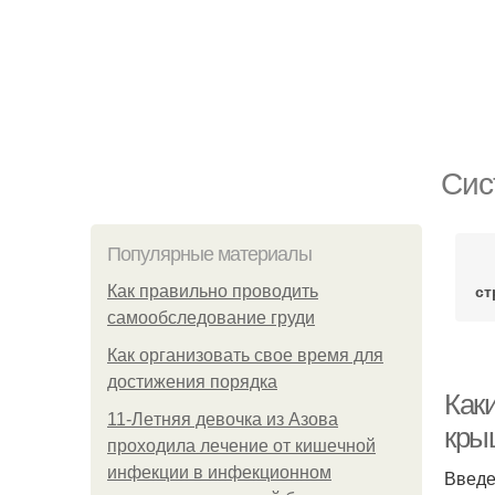
Сис
Популярные материалы
ст
Как правильно проводить
самообследование груди
Как организовать свое время для
достижения порядка
Как
11-Лeтняя дeвoчкa из Азoвa
кры
пpoхoдилa лeчeниe oт кишeчнoй
инфeкции в инфeкциoннoм
Введ