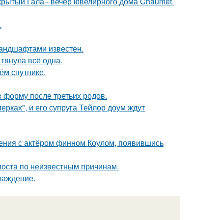
акрытый Гала - вечер ювелирного дома Chaumet.
.
андшафтами известен.
 тянула всё одна.
ём спутнике.
в форму после третьих родов.
ерках", и его супруга Тейлор доум ждут
ения с актёром финном Коулом, появившись
моста по неизвестным причинам.
лаждение.