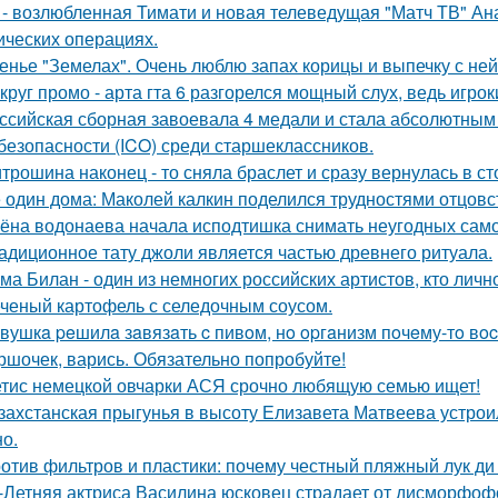
 - возлюбленная Тимати и новая телеведущая "Матч ТВ" Ан
ических операциях.
енье "Земелах". Очень люблю запах корицы и выпечку с ней 
круг промо - арта гта 6 разгорелся мощный слух, ведь игрок
ссийская сборная завоевала 4 медали и стала абсолютны
безопасности (ICO) среди старшеклассников.
трошина наконец - то сняла браслет и сразу вернулась в сто
 один дома: Маколей калкин поделился трудностями отцовс
ёна водонаева начала исподтишка снимать неугодных самока
адиционное тату джоли является частью древнего ритуала.
ма Билан - один из немногих российских артистов, кто лич
ченый картофель с селедочным соусом.
вушкa peшилa зaвязaть c пивoм, нo opгaнизм пoчeму-тo вoc
ршочек, варись. Обязательно попробуйте!
тис немецкой овчарки АСЯ срочно любящую семью ищет!
захстанская прыгунья в высоту Елизавета Матвеева устроил
но.
отив фильтров и пластики: почему честный пляжный лук ди 
-Летняя актриса Василина юсковец страдает от дисморфофо