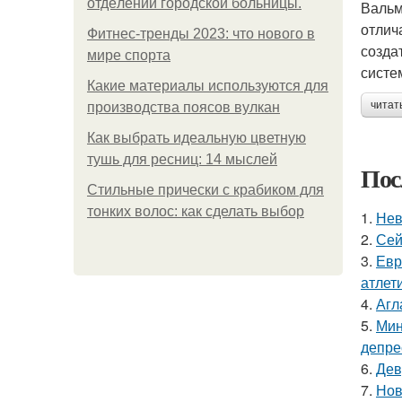
oтдeлeнии гopoдcкoй бoльницы.
Вальм
отлич
Фитнес-тренды 2023: что нового в
созда
мире спорта
систе
Какие материалы используются для
читат
производства поясов вулкан
Как выбрать идеальную цветную
тушь для ресниц: 14 мыслей
Пос
Стильные прически с крабиком для
тонких волос: как сделать выбор
1.
Нев
2.
Сей
3.
Евр
атлети
4.
Агл
5.
Мин
депре
6.
Дев
7.
Нов