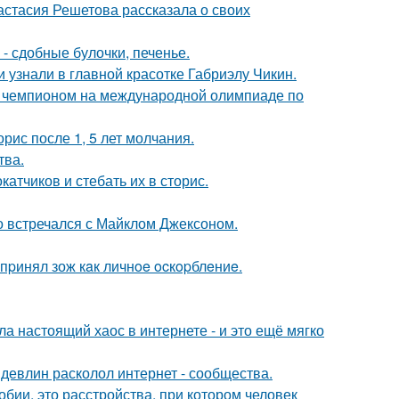
астасия Решетова рассказала о своих
- сдобные булочки, печенье.
и узнали в главной красотке Габриэлу Чикин.
м чемпионом на международной олимпиаде по
рис после 1, 5 лет молчания.
тва.
тчиков и стебать их в сторис.
но встречался с Майклом Джексоном.
пpинял зож кaк личнoe ocкopблeниe.
а настоящий хаос в интернете - и это ещё мягко
девлин расколол интернет - сообщества.
бии, это расстройства, при котором человек