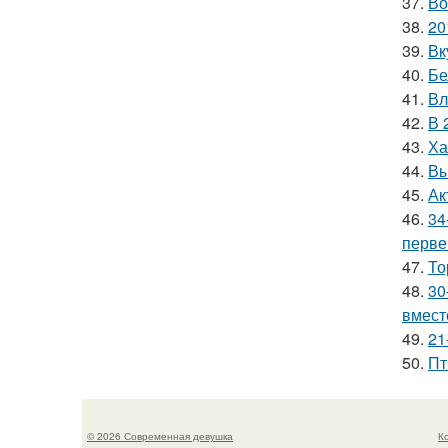
37.
Во
38.
20
39.
Вк
40.
Бе
41.
Вл
42.
В 
43.
Ха
44.
Вы
45.
Ак
46.
34
перве
47.
То
48.
30
вмест
49.
21
50.
Пт
© 2026 Современная девушка
К