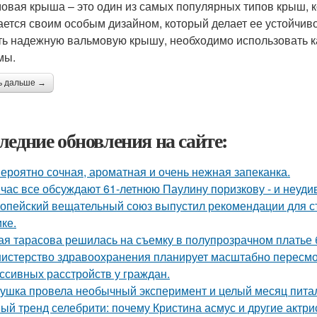
овая крыша – это один из самых популярных типов крыш, к
ается своим особым дизайном, который делает ее устойчивой
ть надежную вальмовую крышу, необходимо использовать 
мы.
ь дальше →
ледние обновления на сайте:
ероятно сочная, ароматная и очень нежная запеканка.
час все обсуждают 61-летнюю Паулину поризкову - и неуди
опейский вещательный союз выпустил рекомендации для с
ке.
ая тарасова решилась на съемку в полупрозрачном платье 
истерство здравоохранения планирует масштабно пересмо
ссивных расстройств у граждан.
ушка провела необычный эксперимент и целый месяц пита
ый тренд селебрити: почему Кристина асмус и другие актри