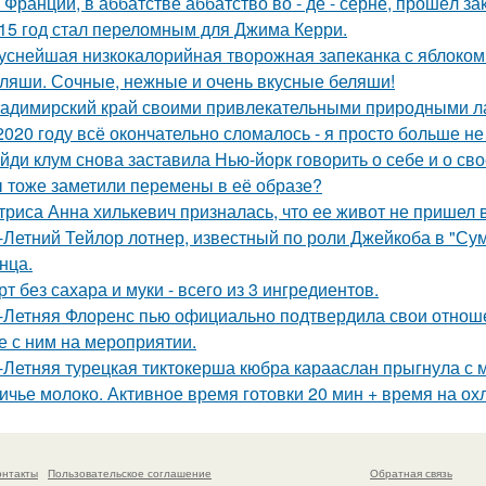
 Франции, в аббатстве аббатство во - де - серне, прошёл з
15 год стал переломным для Джима Керри.
уснейшая низкокалорийная творожная запеканка с яблоком
ляши. Сочные, нежные и очень вкусные беляши!
адимирский край своими привлекательными природными л
2020 году всё окончательно сломалось - я просто больше не
йди клум снова заставила Нью-йорк говорить о себе и о сво
 тоже заметили перемены в её образе?
триса Анна хилькевич призналась, что ее живот не пришел 
-Летний Тейлор лотнер, известный по роли Джейкоба в "Сум
нца.
рт без сахара и муки - всего из 3 ингредиентов.
-Летняя Флоренс пью официально подтвердила свои отнош
е с ним на мероприятии.
-Летняя турецкая тиктокерша кюбра карааслан прыгнула с 
ичье молоко. Активное время готовки 20 мин + время на ох
онтакты
Пользовательское соглашение
Обратная связь