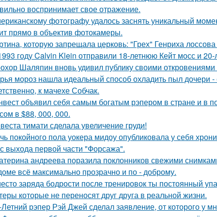
вильно воспринимает свое отражение.
ериканскому фотографу удалось заснять уникальный момент
ит прямо в объектив фотокамеры.
ртина, которую запрещала церковь: "Грех" Генриха лоссова (1
1993 году Calvin Klein отправили 18-летнюю Кейт мосс и 20
охор Шаляпин вновь удивил публику своими откровениями о
рья мороз нашла идеальный способ охладить пыл дочери - 
етственно, к мачехе Собчак.
нвест объявил себя самым богатым рэпером в стране и в п
ом в $88, 000, 000.
веста тимати сделала увеличение груди!
чь покойного пола уокера мидоу опубликовала у себя хроник
 с выхода первой части "Форсажа".
атерина андреева поразила поклонников свежими снимками
доме всё максимально прозрачно и по - доброму.
есто заряда бодрости после тренировок ты постоянный упа
теры которые не переносят друг друга в реальной жизни.
-Летний рэпер Рэй Джей сделал заявление, от которого у мн