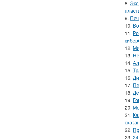
8.
Экс
пласт
9.
Печ
10.
Во
11.
Ро
кибер
12.
Ми
13.
Не
14.
Ал
15.
Тр
16.
Ди
17.
Пе
18.
Дe
19.
Го
20.
Ме
21.
Ка
сказа
22.
Пр
23.
24