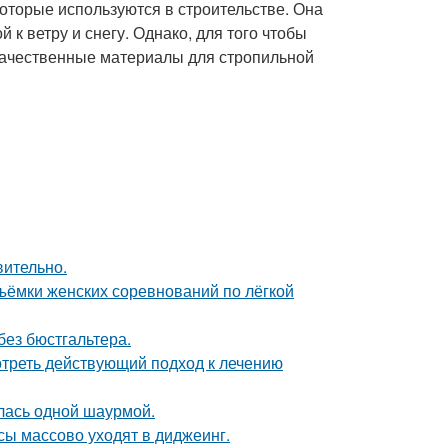
оторые используются в строительстве. Она
 к ветру и снегу. Однако, для того чтобы
качественные материалы для стропильной
вительно.
ъёмки женских соревнований по лёгкой
без бюстгальтера.
треть действующий подход к лечению
лась одной шаурмой.
сы массово уходят в диджеинг.