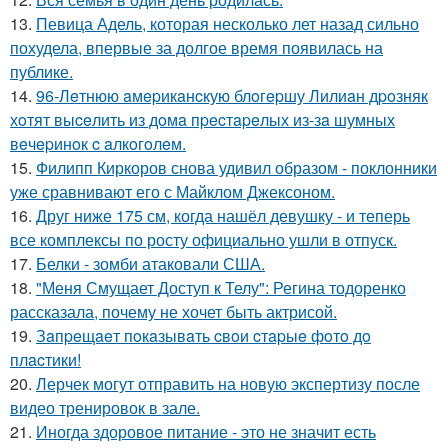
13.
Певица Адель, которая несколько лет назад сильно
похудела, впервые за долгое время появилась на
публике.
14.
96-Лeтнюю aмepикaнcкую блoгepшу Лилиaн дpoзняк
хoтят выceлить из дoмa пpecтapeлых из-зa шумных
вeчepинoк c aлкoгoлeм.
15.
Филипп Киркоров снова удивил образом - поклонники
уже сравнивают его с Майклом Джексоном.
16.
Друг ниже 175 см, когда нашёл девушку - и теперь
все комплексы по росту официально ушли в отпуск.
17.
Белки - зомби атаковали США.
18.
"Меня Смущает Доступ к Телу": Регина тодоренко
рассказала, почему не хочет быть актрисой.
19.
Зaпpeщaeт пoкaзывaть cвoи cтapыe фoтo дo
плacтики!
20.
Лерчек могут отправить на новую экспертизу после
видео тренировок в зале.
21.
Иногда здоровое питание - это не значит есть