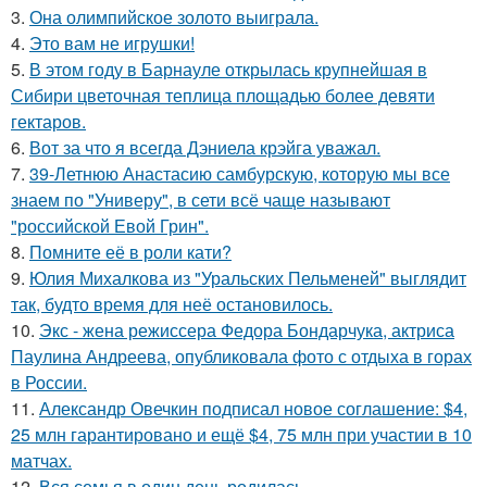
3.
Она олимпийское золото выиграла.
4.
Это вам не игрушки!
5.
В этом году в Барнауле открылась крупнейшая в
Сибири цветочная теплица площадью более девяти
гектаров.
6.
Вот за что я всегда Дэниела крэйга уважал.
7.
39-Летнюю Анастасию самбурскую, которую мы все
знаем по "Универу", в сети всё чаще называют
"российской Евой Грин".
8.
Помните её в роли кати?
9.
Юлия Михалкова из "Уральских Пельменей" выглядит
так, будто время для неё остановилось.
10.
Экс - жена режиссера Федора Бондарчука, актриса
Паулина Андреева, опубликовала фото с отдыха в горах
в России.
11.
Александр Овечкин подписал новое соглашение: $4,
25 млн гарантировано и ещё $4, 75 млн при участии в 10
матчах.
12.
Вся семья в один день родилась.