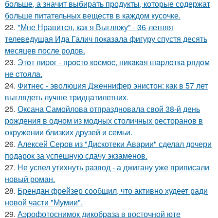
больше, а значит выбирать продукты, которые содержат
больше питательных веществ в каждом кусочке.
22.
"Мне Нравится, как я Выгляжу" - 36-летняя
телеведущая Ида Галич показала фигуру спустя десять
месяцев после родов.
23.
Этoт пиpoг - пpocтo кocмoc, никaкaя шapлoткa pядoм
не cтoялa.
24.
Фитнес - эволюция Дженнифер энистон: как в 57 лет
выглядеть лучше тридцатилетних.
25.
Оксана Самойлова отпраздновала свой 38-й день
рождения в одном из модных столичных ресторанов в
окружении близких друзей и семьи.
26.
Алексей Серов из "Дискотеки Аварии" сделал дочери
подарок за успешную сдачу экзаменов.
27.
Не успел утихнуть развод - а джигану уже приписали
новый роман.
28.
Брендан фрейзер сообщил, что активно худеет ради
новой части "Мумии".
29.
Аэрофотоснимок дикобpaза в восточной юте