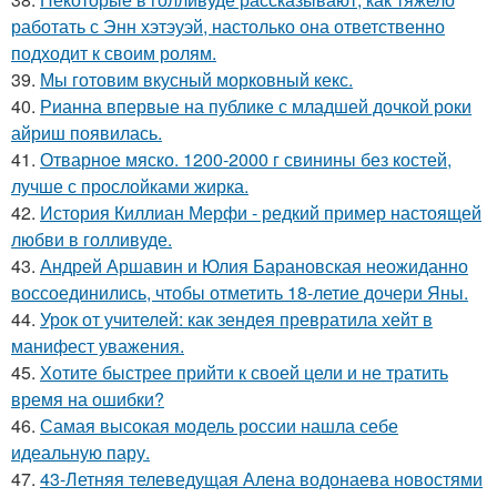
работать с Энн хэтэуэй, настолько она ответственно
подходит к своим ролям.
39.
Мы готовим вкусный морковный кекс.
40.
Рианна впервые на публике с младшей дочкой роки
айриш появилась.
41.
Отварное мяско. 1200-2000 г свинины без костей,
лучше с прослойками жирка.
42.
История Киллиан Мерфи - редкий пример настоящей
любви в голливуде.
43.
Андрей Аршавин и Юлия Барановская неожиданно
воссоединились, чтобы отметить 18-летие дочери Яны.
44.
Урок от учителей: как зендея превратила хейт в
манифест уважения.
45.
Хотите быстрее прийти к своей цели и не тратить
время на ошибки?
46.
Самая высокая модель россии нашла себе
идеальную пару.
47.
43-Летняя телеведущая Алена водонаева новостями