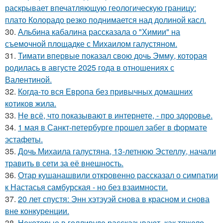
раскрывает впечатляющую геологическую границу:
плато Колорадо резко поднимается над долиной касл.
30.
Альбина кабалина рассказала о "Химии" на
съемочной площадке с Михаилом галустяном.
31.
Тимати впервые показал свою дочь Эмму, которая
родилась в августе 2025 года в отношениях с
Валентиной.
32.
Когда-то вся Европа без привычных домашних
котиков жила.
33.
Не всё, что показывают в интернете, - про здоровье.
34.
1 мая в Санкт-петербурге прошел забег в формате
эстафеты.
35.
Дочь Михаила галустяна, 13-летнюю Эстеллу, начали
травить в сети за её внешность.
36.
Отар кушанашвили откровенно рассказал о симпатии
к Настасья самбурская - но без взаимности.
37.
20 лет спустя: Энн хэтэуэй снова в красном и снова
вне конкуренции.
38.
Некоторые в голливуде рассказывают, как тяжело