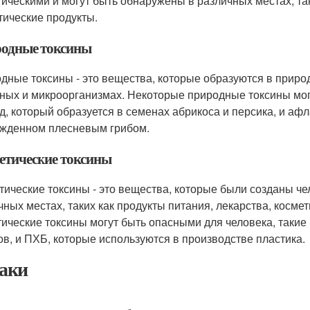
тическими и могут быть обнаружены в различных местах, так
тические продукты.
одные токсины
дные токсины - это вещества, которые образуются в природ
ных и микроорганизмах. Некоторые природные токсины могу
д, который образуется в семенах абрикоса и персика, и афл
жденном плесневым грибом.
етические токсины
тические токсины - это вещества, которые были созданы ч
чных местах, таких как продукты питания, лекарства, косме
тические токсины могут быть опасными для человека, такие
ов, и ПХБ, которые используются в производстве пластика.
аки