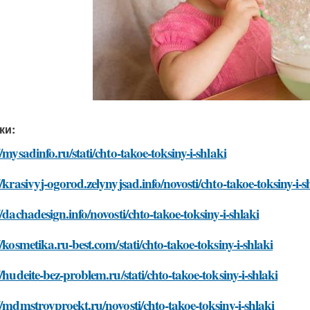
ки:
//mysadinfo.ru/stati/chto-takoe-toksiny-i-shlaki
//krasivyj-ogorod.zelynyjsad.info/novosti/chto-takoe-toksiny-i-s
//dachadesign.info/novosti/chto-takoe-toksiny-i-shlaki
//kosmetika.ru-best.com/stati/chto-takoe-toksiny-i-shlaki
//hudeite-bez-problem.ru/stati/chto-takoe-toksiny-i-shlaki
//mdmstroyproekt.ru/novosti/chto-takoe-toksiny-i-shlaki