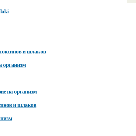
laki
 токсинов и шлаков
а организм
ие на организм
синов и шлаков
анизм