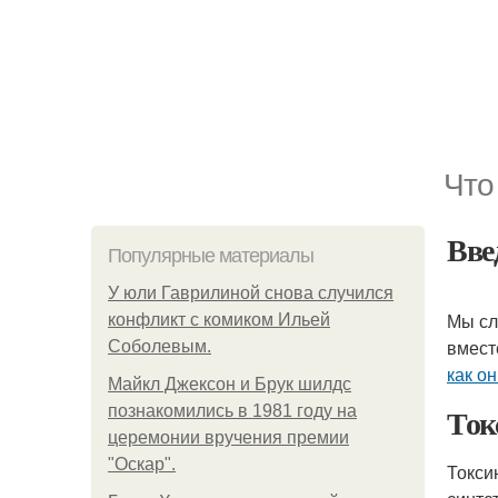
Что
Вве
Популярные материалы
У юли Гаврилиной снова случился
Мы сл
конфликт с комиком Ильей
вмест
Соболевым.
как о
Майкл Джексон и Брук шилдс
Ток
познакомились в 1981 году на
церемонии вручения премии
"Оскар".
Токси