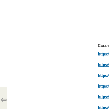
Ссыл
https:
https:
https:
https:
https:
⇦
https: