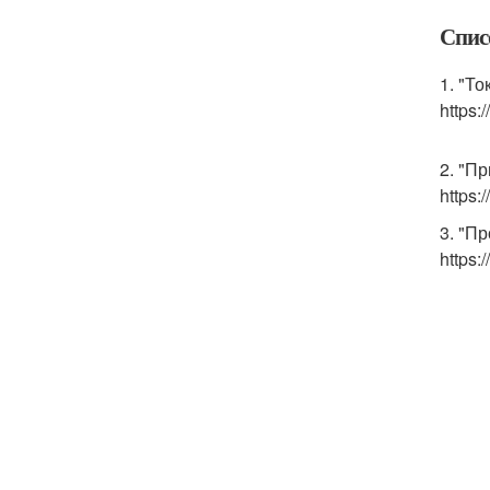
Спис
1. "Т
https:
2. "П
https:
3. "П
https: