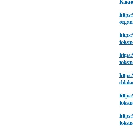
Какие
https:
organ
https:
toksin
https:
toksin
https:
shlak
https:
toksin
https:
toksin