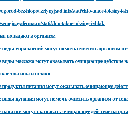
//ogorod-bez-hlopot.zelynyjsad.info/stati/chto-takoe-toksiny-i-sh
//semejnayaferma.ru/stati/chto-takoe-toksiny-i-shlaki
ни попадают в организм
 виды упражнений могут помочь очистить организм от
 виды массажа могут оказывать очищающее действие н
акое токсины и шлаки
 продукты питания могут оказывать очищающее действ
 виды купания могут помочь очистить организм от ток
 напитки могут оказывать очищающее действие на орг