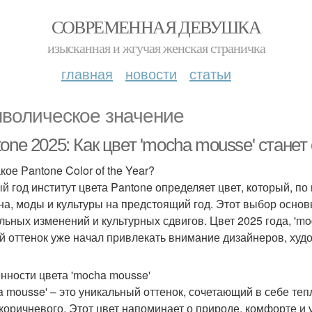
СОВРЕМЕННАЯ ДЕВУШКА
изысканная и жгучая женская страничка
главная
новости
статьи
волическое значение
one 2025: Как цвет 'mocha mousse' стане
кое Pantone Color of the Year?
й год институт цвета Pantone определяет цвет, который, п
на, моды и культуры на предстоящий год. Этот выбор осно
льных изменений и культурных сдвигов. Цвет 2025 года, 'mo
й оттенок уже начал привлекать внимание дизайнеров, худо
нности цвета 'mocha mousse'
a mousse' – это уникальный оттенок, сочетающий в себе теп
 коричневого. Этот цвет напоминает о природе, комфорте и 