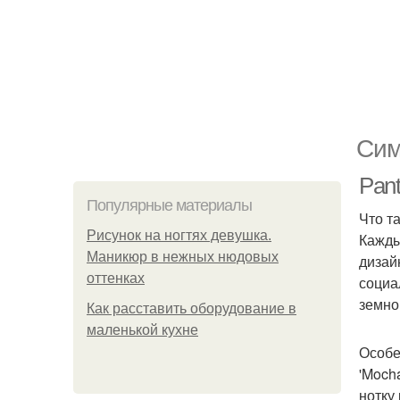
Сим
Pant
Популярные материалы
Что та
Рисунок на ногтях девушка.
Кажды
Маникюр в нежных нюдовых
дизай
оттенках
социа
земно
Как расставить оборудование в
маленькой кухне
Особе
'Moch
нотку