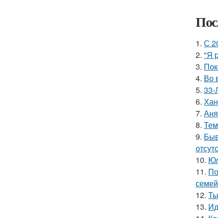
Пос
1.
С 2
2.
"Я 
3.
Пок
4.
Во 
5.
33-
6.
Хан
7.
Аня
8.
Тем
9.
Быв
отсутс
10.
Юл
11.
По
семей
12.
Ты
13.
Ид