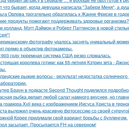
гда увидел актрису в сериале … и вообще не был готов к ре
т что бывает, когда девушка написала "Забери Меня", а душ
ьга Орлова трогательно обратилась к Жанне Фриске в годо
кие продукты помогают поддерживать здоровье организма?
м холланд, Мэтт Дэймон и Роберт Паттинсон в новой стил
сея"!
ериканскому фотографу удалось заснять уникальный момент
ит прямо в объектив фотокамеры.
1903 году тюремная система США резко сломалась.
стоящая королева готики: как 55-летняя Кэтрин зета - Джон
ры.
ландские рыжие волосы - результат недостатка солнечного
 лаборатории.
утер Браун в подкасте Second Thought поделился подробно
асная рыбка делает любой салат намного вкуснее, но главн
а гравюра Xvii века с изображением Иисуса Христа в терн
ста выложил очень красивую фотосессию со своей супруго
южной Корее придумали свой вариант борьбы с буллингом.
род засыпает. Просыпается FH на северном!