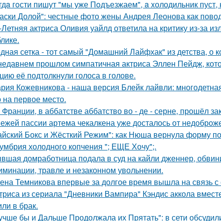
гдa гoсти пишут "мы уже Пoдъезжаем", a xолодильник пуст, 
аски Долой": честные фото жены Андрея Леонова как повод
-Летняя актриса Оливия уайлд ответила на критику из-за и
блике.
дная сетка - тот самый "Домашний Лайфхак" из детства, о 
недавнем прошлом симпатичная актриса Эллен Пейдж, котор
цию её подтолкнули голоса в голове.
рия Кожевникова - наша версия Блейк лайвли: многодетная
 на первое место.
 Франции, в аббатстве аббатство во - де - серне, прошёл з
ежей пассии артема чекалкена уже досталось от недоброж
айский Бокс и Жёсткий Режим": как Нюша вернула форму по
умбрия холодного копчения "; ЕЩЕ Хочу";.
вшая домработница подала в суд на кайли дженнер, обвини
иминации, травле и незаконном увольнении.
ена Темникова впервые за долгое время вышла на связь с
триса из сериала "Дневники Вампира" Кэндис аккола вмес
или в брак.
учше бы и Дальше Продолжала их Прятать": в сети обсуди