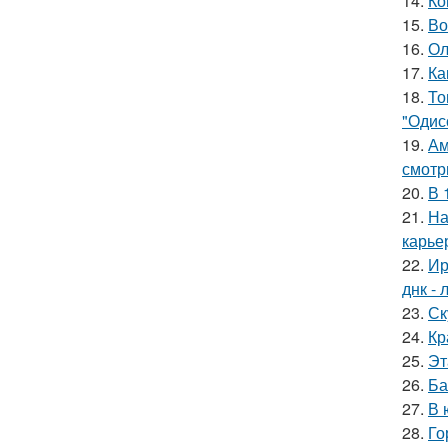
14.
Ко
15.
Во
16.
Ол
17.
Ка
18.
То
"Одис
19.
Ам
смотр
20.
В 
21.
На
карье
22.
Ир
днк -
23.
Ск
24.
Кр
25.
Эт
26.
Ба
27.
В 
28.
Го