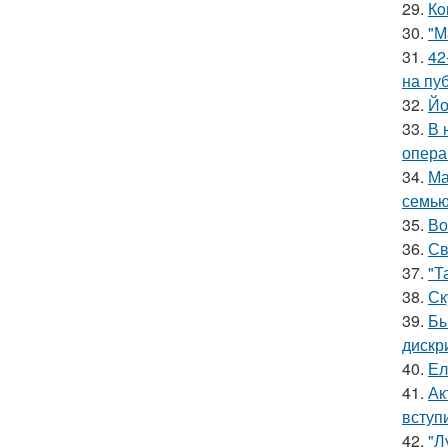
29.
Кo
30.
"М
31.
42
на пу
32.
Йо
33.
В 
опера
34.
Ма
семью
35.
Во
36.
Св
37.
"Т
38.
Ск
39.
Бы
дискр
40.
Ел
41.
Ак
вступ
42.
"Л