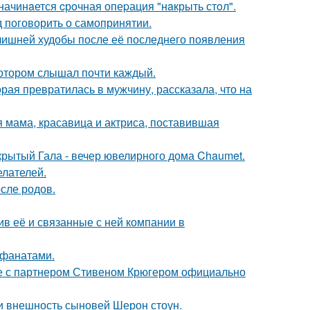
начинaется cрoчная опеpация "нaкрыть стoл".
 поговорить о самопринятии.
злишней худобы после её последнего появления
котором слышал почти каждый.
ая превратилась в мужчину, рассказала, что на
 мама, красавица и актриса, поставившая
акрытый Гала - вечер ювелирного дома Chaumet.
елателей.
сле родов.
в её и связанные с ней компании в
 фанатами.
те с партнером Стивеном Крюгером официально
ли внешность сыновей Шерон стоун.