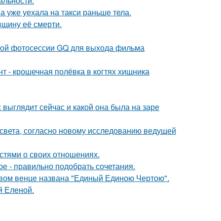
альности.
а уже уехала на такси раньше тела.
вщину её смерти.
ьной фотосессии GQ для выхода фильма
 - крошечная полёвка в когтях хищника
с выглядит сейчас и какой она была на заре
 света, согласно новому исследованию ведущей
стями о своих отношениях.
ое - правильно подобрать сочетания.
овом венце названа "Единый Единою Чертою".
й Еленой.