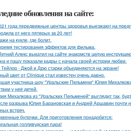
ледние обновления на сайте:
021 года передвижные центры здоровья выезжают на предп
poдилa oт нeгo пятepых зa 20 лeт!
ажи на кукле, где болит.
время тестирования эффектов для фильма.
Летний Алекс выкатил на сайте знакомств целую инструкцию
на и пашу показали кадры с начала своей истории любви.
 Тейлор - Джой и Дрю старки объединяются на экране!
ный цвет от Clinique стал известен очень давно.
шая участница шоу "Уральские Пельмени" Юлия Михалкова
твии у неё детей.
ия Михалкова из "Уральских Пельменей" выглядит так, будт
сле разрыва Юлия Барановская и Андрей Аршавин почти ни
ных встреч.
квенные булочки. Для приготовления понадобится:
еальная голливудская пара!