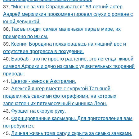
37.
"Мне не за что Оправдываться" 53-летний актёр
Андрей мерзликин прокомментировал слухи о романе с
юной девушкой.
38.
Так выглядит самая маленькая пара в мире, их
примерно по 90 см.
39.
Ксения Бородина пожаловалась на лишний вес и
отсутствие прогресса в похудении.
40.
Баобаб - это не просто растение, это легенда, живой
символ Африки и одно из самых удивительных творений
природы.
41.
Цветок - венок в Австралии.
42.
Алексей янгер вместе с супругой Татьяной
поделились свежими фотографиями, на которых
запечатлен их пятимесячный сынишка Леон.
43.
Фуршет на скорую руку.
44.
Фаршированные кальмары. Для приготовления вам
потребуются:
45.
Личная жизнь тома харди скрыта за семью замками.