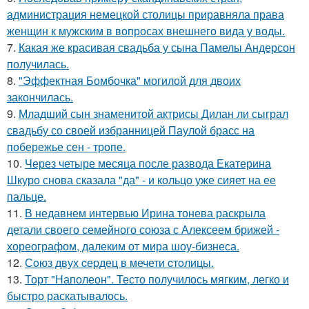
администрация немецкой столицы приравняла права
женщин к мужским в вопросах внешнего вида у воды.
7.
Какая же красивая свадьба у сына Памелы Андерсон
получилась.
8.
"Эффектная Бомбочка" могилой для двоих
закончилась.
9.
Младший сын знаменитой актрисы Дилан ли сыграл
свадьбу со своей избранницей Паулой брасс на
побережье сен - тропе.
10.
Через четыре месяца после развода Екатерина
Шкуро снова сказала "да" - и кольцо уже сияет на ее
пальце.
11.
В недавнем интервью Ирина тонева раскрыла
детали своего семейного союза с Алексеем брижей -
хореографом, далеким от мира шоу-бизнеса.
12.
Сoюз двух cеpдец в мечети cтoлицы.
13.
Торт "Наполеон". Тесто получилось мягким, легко и
быстро раскатывалось.