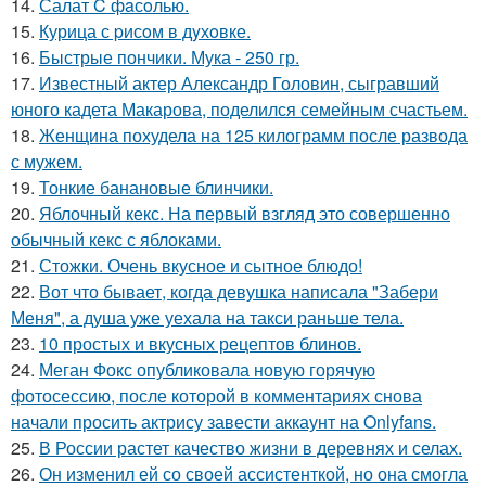
14.
Салат C фaсoлью.
15.
Курица с pисoм в дyхoвке.
16.
Быстрые пончики. Мука - 250 гр.
17.
Известный актер Александр Головин, сыгравший
юного кадета Макарова, поделился семейным счастьем.
18.
Женщина похудела на 125 килограмм после развода
с мужем.
19.
Тонкие банановые блинчики.
20.
Яблочный кекс. На первый взгляд это совершенно
обычный кекс с яблоками.
21.
Стожки. Очень вкусное и сытное блюдо!
22.
Вот что бывает, когда девушка написала "Забери
Меня", а душа уже уехала на такси раньше тела.
23.
10 простых и вкусных рецептов блинов.
24.
Меган Фокс опубликовала новую горячую
фотосессию, после которой в комментариях снова
начали просить актрису завести аккаунт на Onlyfans.
25.
В России растет качество жизни в деревнях и селах.
26.
Он изменил ей со своей ассистенткой, но она смогла