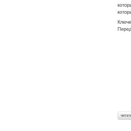
котор
котор
Ключе
Перед
читат