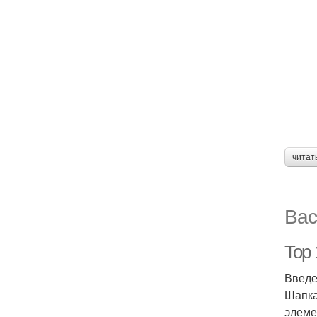
читат
Вас
Top
Введ
Шапка
элеме