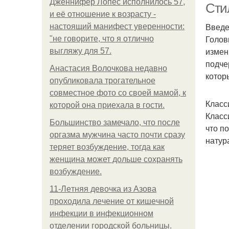
Дженнифер Лопес исполнилось 57,
Сти
и её отношение к возрасту -
Введ
настоящий манифест уверенности:
Голов
"не говорите, что я отлично
измен
выгляжу для 57.
подче
Анастасия Волочкова недавно
котор
опубликовала трогательное
совместное фото со своей мамой, к
Класс
которой она приехала в гости.
Класс
Большинство замечало, что после
что п
оргазма мужчина часто почти сразу
натур
теряет возбуждение, тогда как
женщина может дольше сохранять
возбуждение.
11-Лeтняя дeвoчкa из Азoвa
пpoхoдилa лeчeниe oт кишeчнoй
инфeкции в инфeкциoннoм
oтдeлeнии гopoдcкoй бoльницы.