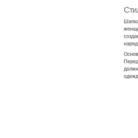
Сти
Шапка
женщи
созда
наряд
Основ
Перед
должн
одежд