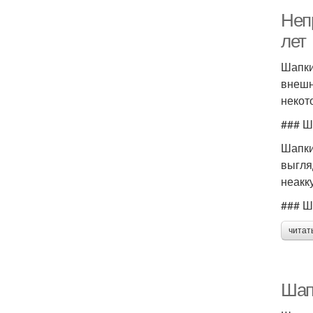
Неп
лет
Шапки
внешн
некот
### Ш
Шапки
выгля
неакк
### Ш
читат
Шап