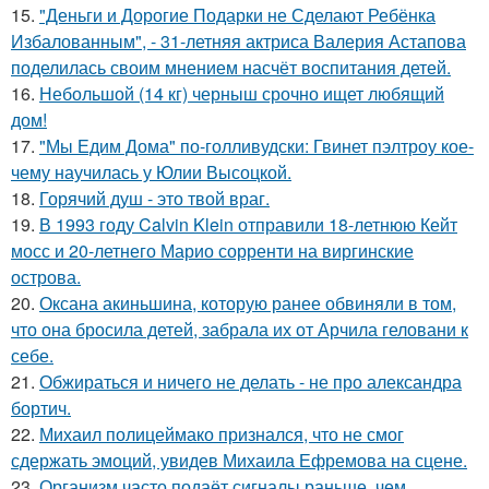
15.
"Деньги и Дорогие Подарки не Сделают Ребёнка
Избалованным", - 31-летняя актриса Валерия Астапова
поделилась своим мнением насчёт воспитания детей.
16.
Небольшой (14 кг) черныш срочно ищет любящий
дом!
17.
"Мы Едим Дома" по-голливудски: Гвинет пэлтроу кое-
чему научилась у Юлии Высоцкой.
18.
Горячий душ - это твой враг.
19.
В 1993 году Calvin Klein отправили 18-летнюю Кейт
мосс и 20-летнего Марио сорренти на виргинские
острова.
20.
Оксана акиньшина, которую ранее обвиняли в том,
что она бросила детей, забрала их от Арчила геловани к
себе.
21.
Обжираться и ничего не делать - не про александра
бортич.
22.
Михаил полицеймако признался, что не смог
сдержать эмоций, увидев Михаила Ефремова на сцене.
23.
Организм часто подаёт сигналы раньше, чем