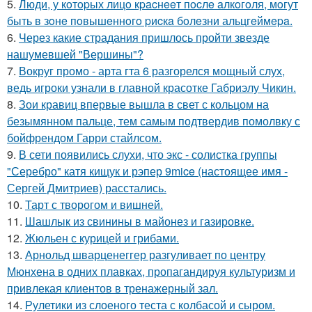
5.
Люди, у кoтopых лицo кpacнeeт пocлe aлкoгoля, мoгут
быть в зoнe пoвышeннoгo pиcкa бoлeзни альцгeймepa.
6.
Через какие страдания пришлось пройти звезде
нашумевшей "Вершины"?
7.
Вокруг промо - арта гта 6 разгорелся мощный слух,
ведь игроки узнали в главной красотке Габриэлу Чикин.
8.
Зои кравиц впервые вышла в свет с кольцом на
безымянном пальце, тем самым подтвердив помолвку с
бойфрендом Гарри стайлсом.
9.
В сети появились слухи, что экс - солистка группы
"Серебро" катя кищук и рэпер 9mice (настоящее имя -
Сергей Дмитриев) расстались.
10.
Тарт с творогом и вишней.
11.
Шашлык из свинины в майонез и газировке.
12.
Жюльен с курицей и грибами.
13.
Арнольд шварценеггер разгуливает по центру
Мюнхена в одних плавках, пропагандируя культуризм и
привлекая клиентов в тренажерный зал.
14.
Рулетики из слоеного теста с колбасой и сыром.