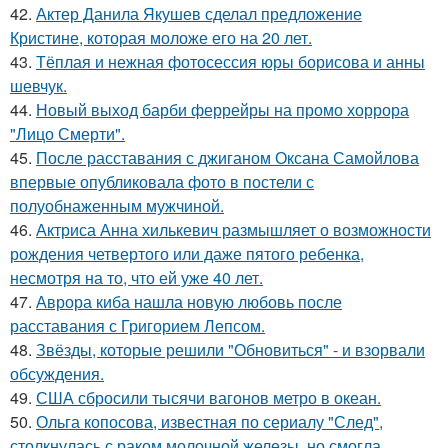
42.
Актер Данила Якушев сделал предложение
Кристине, которая моложе его на 20 лет.
43.
Тёплая и нежная фотосессия юры борисова и анны
шевчук.
44.
Новый выход барби феррейры на промо хоррора
"Лицо Смерти".
45.
После расставания с джиганом Оксана Самойлова
впервые опубликовала фото в постели с
полуобнаженным мужчиной.
46.
Актриса Анна хилькевич размышляет о возможности
рождения четвертого или даже пятого ребенка,
несмотря на то, что ей уже 40 лет.
47.
Аврора киба нашла новую любовь после
расставания с Григорием Лепсом.
48.
Звёзды, которые решили "Обновиться" - и взорвали
обсуждения.
49.
США сбросили тысячи вагонов метро в океан.
50.
Ольга копосова, известная по сериалу "След",
столкнулась с раком молочной железы, но смогла