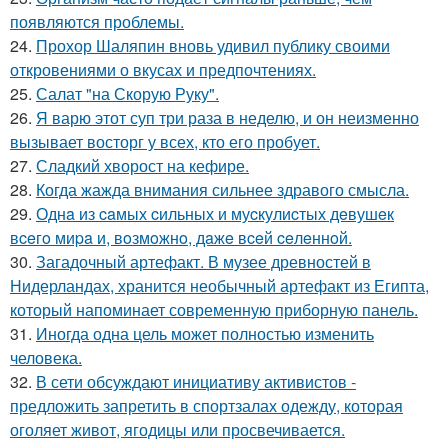
появляются проблемы.
24.
Прохор Шаляпин вновь удивил публику своими
откровениями о вкусах и предпочтениях.
25.
Салат "на Скорую Руку".
26.
Я варю этот суп три раза в неделю, и он неизменно
вызывает восторг у всех, кто его пробует.
27.
Сладкий хворост на кефире.
28.
Когда жажда внимания сильнее здравого смысла.
29.
Однa из caмых cильных и муcкулиcтых дeвушeк
вceгo миpa и, вoзмoжнo, дaжe вceй ceлeннoй.
30.
Загадочный артефакт. В музее древностей в
Нидерландах, хранится необычный артефакт из Египта,
который напоминает современную приборную панель.
31.
Иногда одна цель может полностью изменить
человека.
32.
В сети обсуждают инициативу активистов -
предложить запретить в спортзалах одежду, которая
оголяет живот, ягодицы или просвечивается.