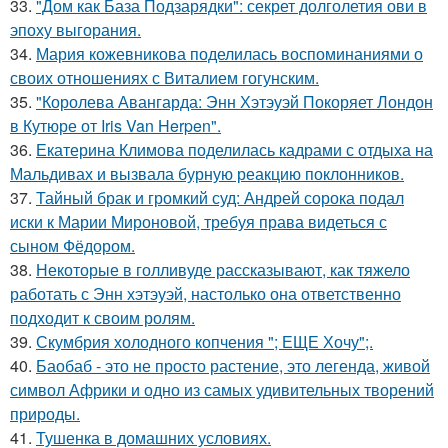
33.
"Дом как База Подзарядки": секрет долголетия ови в
эпоху выгорания.
34.
Мария кожевникова поделилась воспоминаниями о
своих отношениях с Виталием гогунским.
35.
"Королева Авангарда: Энн Хэтэуэй Покоряет Лондон
в Кутюре от Iris Van Herpen".
36.
Екатерина Климова поделилась кадрами с отдыха на
Мальдивах и вызвала бурную реакцию поклонников.
37.
Тайный брак и громкий суд: Андрей сорока подал
иски к Марии Мироновой, требуя права видеться с
сыном Фёдором.
38.
Некоторые в голливуде рассказывают, как тяжело
работать с Энн хэтэуэй, настолько она ответственно
подходит к своим ролям.
39.
Скумбрия холодного копчения "; ЕЩЕ Хочу";.
40.
Баобаб - это не просто растение, это легенда, живой
символ Африки и одно из самых удивительных творений
природы.
41.
Тушенка в домашних условиях.