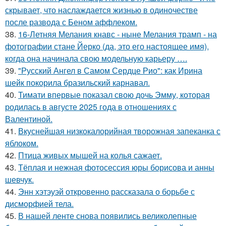
скрывает, что наслаждается жизнью в одиночестве
после развода с Беном аффлеком.
38.
16-Летняя Мелания кнавс - ныне Мелания трамп - на
фотографии стане Йерко (да, это его настоящее имя),
когда она начинала свою модельную карьеру ….
39.
"Русский Ангел в Самом Сердце Рио": как Ирина
шейк покорила бразильский карнавал.
40.
Тимати впервые показал свою дочь Эмму, которая
родилась в августе 2025 года в отношениях с
Валентиной.
41.
Вкуснейшая низкокалорийная творожная запеканка с
яблоком.
42.
Птица живых мышей на колья сажает.
43.
Тёплая и нежная фотосессия юры борисова и анны
шевчук.
44.
Энн хэтэуэй откровенно рассказала о борьбе с
дисморфией тела.
45.
В нашей ленте снова появились великолепные