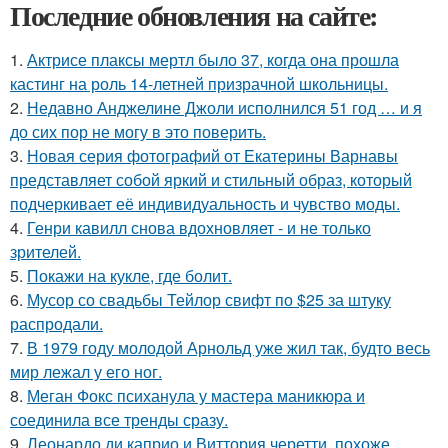
Последние обновления на сайте:
1.
Актрисе плаксы мертл было 37, когда она прошла
кастинг на роль 14-летней призрачной школьницы.
2.
Недавно Анджелине Джоли исполнился 51 год … и я
до сих пор не могу в это поверить.
3.
Новая серия фотографий от Екатерины Варнавы
представляет собой яркий и стильный образ, который
подчеркивает её индивидуальность и чувство моды.
4.
Генри кавилл снова вдохновляет - и не только
зрителей.
5.
Покажи на кукле, где болит.
6.
Мусор со свадьбы Тейлор свифт по $25 за штуку
распродали.
7.
В 1979 году молодой Арнольд уже жил так, будто весь
мир лежал у его ног.
8.
Меган Фокс психанула у мастера маникюра и
соединила все тренды сразу.
9.
Леонардо ди каприо и Виттория черетти, похоже,