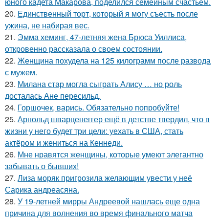
юного кадета Макарова, поделился семейным счастьем.
20.
Единственный торт, который я могу съесть после
ужина, не набирая вес.
21.
Эмма хеминг, 47-летняя жена Брюса Уиллиса,
откровенно рассказала о своем состоянии.
22.
Женщина похудела на 125 килограмм после развода
с мужем.
23.
Милана стар могла сыграть Алису … но роль
досталась Ане пересильд.
24.
Горшочек, варись. Обязательно попробуйте!
25.
Арнольд шварценеггер ещё в детстве твердил, что в
жизни у него будет три цели: уехать в США, стать
актёром и жениться на Кеннеди.
26.
Мне нравятся женщины, которые умеют элегантно
забывать о бывших!
27.
Лиза моряк пригрозила желающим увести у неё
Сарика андреасяна.
28.
У 19-летней мирры Андреевой нашлась еще одна
причина для волнения во время финального матча