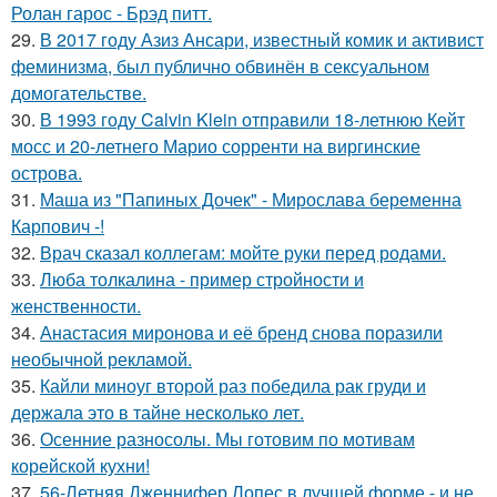
Ролан гарос - Брэд питт.
29.
В 2017 году Азиз Ансари, известный комик и активист
феминизма, был публично обвинён в сексуальном
домогательстве.
30.
В 1993 году Calvin Klein отправили 18-летнюю Кейт
мосс и 20-летнего Марио сорренти на виргинские
острова.
31.
Маша из "Папиных Дочек" - Мирослава беременна
Карпович -!
32.
Врач сказал коллегам: мойте руки перед родами.
33.
Люба толкалина - пример стройности и
женственности.
34.
Анастасия миронова и её бренд снова поразили
необычной рекламой.
35.
Кайли миноуг второй раз победила рак груди и
держала это в тайне несколько лет.
36.
Осенние разносолы. Мы готовим по мотивам
корейской кухни!
37.
56-Летняя Дженнифер Лопес в лучшей форме - и не