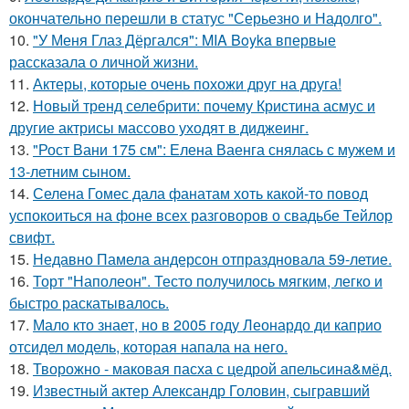
окончательно перешли в статус "Серьезно и Надолго".
10.
"У Меня Глаз Дёргался": MIA Boyka впервые
рассказала о личной жизни.
11.
Актеры, которые очень похожи друг на друга!
12.
Новый тренд селебрити: почему Кристина асмус и
другие актрисы массово уходят в диджеинг.
13.
"Рост Вани 175 см": Елена Ваенга снялась с мужем и
13-летним сыном.
14.
Селена Гомес дала фанатам хоть какой-то повод
успокоиться на фоне всех разговоров о свадьбе Тейлор
свифт.
15.
Недавно Памела андерсон отпраздновала 59-летие.
16.
Торт "Наполеон". Тесто получилось мягким, легко и
быстро раскатывалось.
17.
Мало кто знает, но в 2005 году Леонардо ди каприо
отсидел модель, которая напала на него.
18.
Творожно - маковая пасха с цедрой апельсина&мёд.
19.
Известный актер Александр Головин, сыгравший