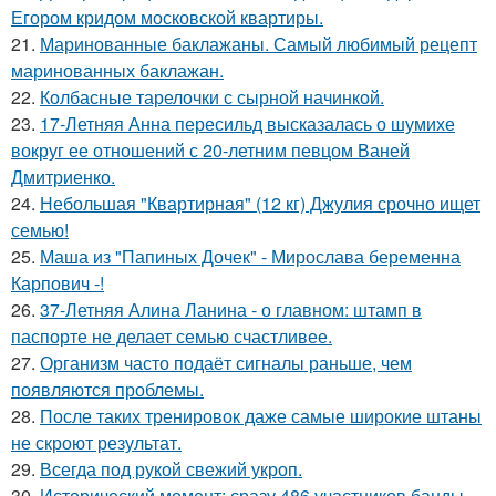
Егором кридом московской квартиры.
21.
Маринованные баклажаны. Самый любимый рецепт
маринованных баклажан.
22.
Колбасные тарелочки с сырной начинкой.
23.
17-Летняя Анна пересильд высказалась о шумихе
вокруг ее отношений с 20-летним певцом Ваней
Дмитриенко.
24.
Небольшая "Квартирная" (12 кг) Джулия срочно ищет
семью!
25.
Маша из "Папиных Дочек" - Мирослава беременна
Карпович -!
26.
37-Летняя Алина Ланина - о главном: штамп в
паспорте не делает семью счастливее.
27.
Организм часто подаёт сигналы раньше, чем
появляются проблемы.
28.
После таких тренировок даже самые широкие штаны
не скроют результат.
29.
Всегда под рукой свежий укроп.
30.
Исторический момент: сразу 486 участников банды