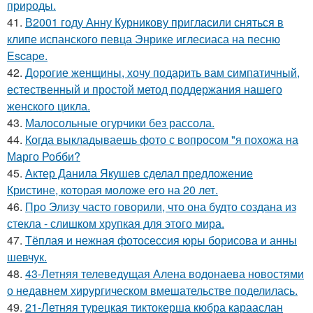
природы.
41.
В2001 году Анну Курникову пригласили сняться в
клипе испанского певца Энрике иглесиаса на песню
Escape.
42.
Дорогие женщины, хочу подарить вам симпатичный,
естественный и простой метод поддержания нашего
женского цикла.
43.
Малосольные огурчики без рассола.
44.
Когда выкладываешь фото с вопросом "я похожа на
Марго Робби?
45.
Актер Данила Якушев сделал предложение
Кристине, которая моложе его на 20 лет.
46.
Про Элизу часто говорили, что она будто создана из
стекла - слишком хрупкая для этого мира.
47.
Тёплая и нежная фотосессия юры борисова и анны
шевчук.
48.
43-Летняя телеведущая Алена водонаева новостями
о недавнем хирургическом вмешательстве поделилась.
49.
21-Летняя турецкая тиктокерша кюбра карааслан