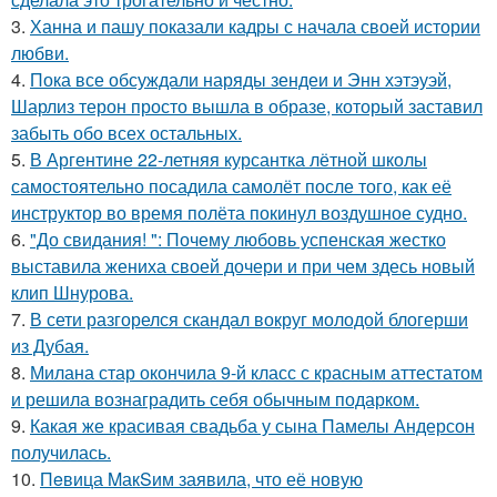
3.
Ханна и пашу показали кадры с начала своей истории
любви.
4.
Пока все обсуждали наряды зендеи и Энн хэтэуэй,
Шарлиз терон просто вышла в образе, который заставил
забыть обо всех остальных.
5.
В Аргентине 22-летняя курсантка лётной школы
самостоятельно посадила самолёт после того, как её
инструктор во время полёта покинул воздушное судно.
6.
"До свидания! ": Почему любовь успенская жестко
выставила жениха своей дочери и при чем здесь новый
клип Шнурова.
7.
В сети разгорелся скандал вокруг молодой блогерши
из Дубая.
8.
Милана стар окончила 9-й класс с красным аттестатом
и решила вознаградить себя обычным подарком.
9.
Какая же красивая свадьба у сына Памелы Андерсон
получилась.
10.
Пeвица MакSим заявила, что её новую