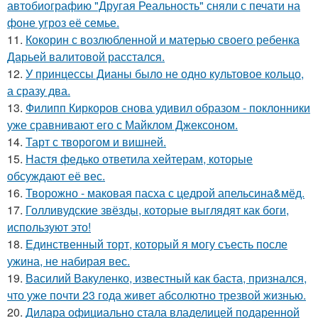
автобиографию "Другая Реальность" сняли с печати на
фоне угроз её семье.
11.
Кокорин с возлюбленной и матерью своего ребенка
Дарьей валитовой расстался.
12.
У принцессы Дианы было не одно культовое кольцо,
а сразу два.
13.
Филипп Киркоров снова удивил образом - поклонники
уже сравнивают его с Майклом Джексоном.
14.
Тарт с творогом и вишней.
15.
Настя федько ответила хейтерам, которые
обсуждают её вес.
16.
Творожно - маковая пасха с цедрой апельсина&мёд.
17.
Голливудские звёзды, которые выглядят как боги,
используют это!
18.
Единственный торт, который я могу съесть после
ужина, не набирая вес.
19.
Василий Вакуленко, известный как баста, признался,
что уже почти 23 года живет абсолютно трезвой жизнью.
20.
Дилара официально стала владелицей подаренной