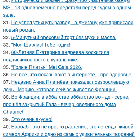
MS - 13 одновременно предстали перед судом в одном
зале.
31.
Не успел утихнуть развод - а джигану уже приписали
новый роман.
32.
5-Минутный ореховый торт без муки и масла.
33.
"Моя Шарлиз! Тебе годик!
34.
60-Летняя Екатерина андреева восхитила
подписчиков фото в купальнике.
35.
"Голые Платья" Met Gala 2026.
36.
Не всё, что показывают в интернете, - про здоровье.
37.
Недавно Анна Плетнёва показала повзрослевшую
дочь - Марию, которая сейчас живёт во Франции.
38.
Во Франции, в аббатстве аббатство во - де - серне,
прошёл закрытый Гала - вечер ювелирного дома
Chaumet.
39.
Это очень вкусно!
40.
Баобаб - это не просто растение, это легенда, живой
символ Африки и одно из самых удивительных творений