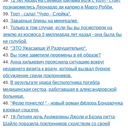
познакомились Леонардо ди каприо и Марго Робби.
39.
Торт - салат "Чудо - Слойка".
40.
Заварные блины на минералке.
41.
Только в том случае, если бы вы посмотрели на
землю из космоса 3 миллиарда лет назад - она была бы
не голубой.
42.
"ЭТО Ужасающе И Разрушительно".
43.
Вы тоже заметили перемены в её образе?
44.
Анна хилькевич прояснила ситуацию вокруг
недавнего визита к врачу, который вызвал бурное
обсуждение среди поклонников.
45.
В результате удара беспилотника погибла
медицинская сестра, работавшая в александровской
больнице.
46.
"Федю понесло! " - новый роман фёдора Бондарчука
взорвал соцсети.
47.
19-Летняя дочь Анджелины Джоли и Брэда питта
Шайло поразила поклонников сходством со своей