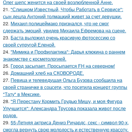
Олег шепс женится на своей возлюбленной Анне.
21.
"Слишком Известный, Чтобы Работать в Сервисе":
сын децла Антоний толмацкий живет за счет девушки.
22.
Михаил полицеймако признался, что не смог
сдержать эмоций, увидев Михаила Ефремова на сцене.
23.
Баста выложил очень красивую фотосессию со
своей супругой Еленой.
24.
"Мимика и Профилактика": Дарья клюкина о раннем
знакомстве с косметологией.
25.
Город засыпает. Просыпается FH на северном!
26.
Домашний хлеб на СКОВОРОДЕ.
27.
Певица и телеведущая Ольга Бузова сообщила на
своей страничке в соцсети, что посетила концерт группы
"Тату" в Мексике.
28.
"Я Перестану Кормить Грудью Мишу, и моя Фигура
Улучшится": Александра Трусова показала живот после
родов.
29.
55-Летняя актриса Дениз Ричардс, секс - символ 90-х,
смогла вернуть свою молодость и естественную красоту.