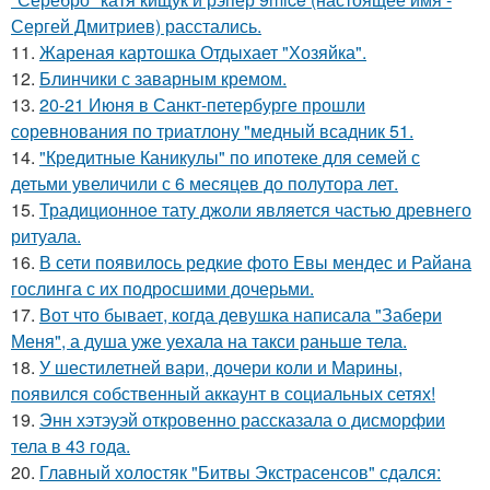
Сергей Дмитриев) расстались.
11.
Жареная картошка Отдыхает "Хозяйка".
12.
Блинчики с заварным кремом.
13.
20-21 Июня в Санкт-петербурге прошли
соревнования по триатлону "медный всадник 51.
14.
"Кредитные Каникулы" по ипотеке для семей с
детьми увеличили с 6 месяцев до полутора лет.
15.
Традиционное тату джоли является частью древнего
ритуала.
16.
В сети появилось редкие фото Евы мендес и Райана
гослинга с их подросшими дочерьми.
17.
Вот что бывает, когда девушка написала "Забери
Меня", а душа уже уехала на такси раньше тела.
18.
У шестилетней вари, дочери коли и Марины,
появился собственный аккаунт в социальных сетях!
19.
Энн хэтэуэй откровенно рассказала о дисморфии
тела в 43 года.
20.
Главный холостяк "Битвы Экстрасенсов" сдался: