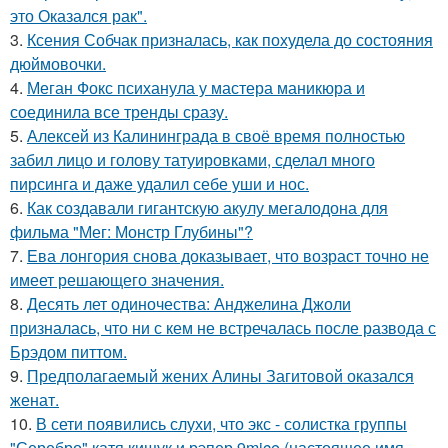
это Оказался рак".
3.
Ксения Собчак призналась, как похудела до состояния
дюймовочки.
4.
Меган Фокс психанула у мастера маникюра и
соединила все тренды сразу.
5.
Алексей из Калининграда в своё время полностью
забил лицо и голову татуировками, сделал много
пирсинга и даже удалил себе уши и нос.
6.
Как создавали гигантскую акулу мегалодона для
фильма "Мег: Монстр Глубины"?
7.
Ева лонгория снова доказывает, что возраст точно не
имеет решающего значения.
8.
Десять лет одиночества: Анджелина Джоли
призналась, что ни с кем не встречалась после развода с
Брэдом питтом.
9.
Предполагаемый жених Алины Загитовой оказался
женат.
10.
В сети появились слухи, что экс - солистка группы
"Серебро" катя кищук и рэпер 9mice (настоящее имя -