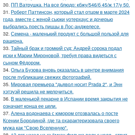
30.
ПП Ватрушка. На все блюдо: кбжу/546/б 45/ж 17/у 50.
31.
Роберт Паттинсон, который стал отцом в марте 2024
года, вместе с женой сьюки уотерхаус и дочерью
выбрались поесть пиццы в Лос-анджелесе.
32.
Семена - маленький продукт с большой пользой для
рациона.
33.
Тайный брак и громкий суд: Андрей сорока подал
иски к Марии Мироновой, требуя права видеться с
сыном Фёдором.
34.
Ольга Бузова вновь оказалась в центре внимания
после публикации свежих фотографий.
35.
Мировая премьера "дьявол носит Prada 2", и Энн
хэтэуэй решила не мелочиться.
36.
В маленькой пекарне в Испании время закрытия не
означает конца ее цели.
37.
Алена водонаева с юмором отозвалась о посте
Ксении Бородиной, где та охарактеризовала своего
мужа как "Свою Вселенную".
38.
12 лет назад на съёмках фильма волк с уолл - стрит