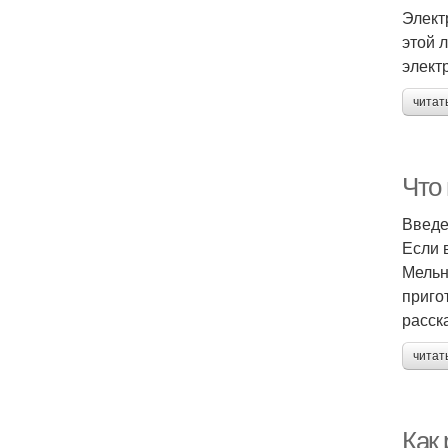
Элект
этой 
элект
читат
Что
Введ
Если 
Мельн
приго
расск
читат
Как