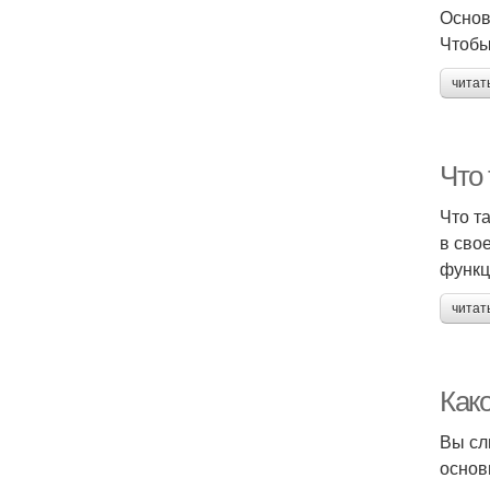
Основ
Чтобы
читат
Что
Что т
в сво
функц
читат
Как
Вы сл
основ