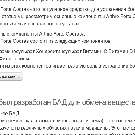
o Forte Состав - это популярное средство для устранения бо
й статье мы рассмотрим основные компоненты Arthro Forte 
шить боль и воспаление в суставах.
ные компоненты Arthro Forte Состава
o Forte Состав состоит из следующих компонентов:
заминосульфат Хондроитинсульфат Витамин C Витамин D 
Фитостерины
й из этих компонентов играет важную роль в устранении бо
ь дальше →
 был разработан БАД для обмена вещест
акое БАД
биохимическая автоматизированная система) - это соврем
ьзуется в различных областях науки и медицины. Этот мето
елает его очень популярным среди исследователей и врачей