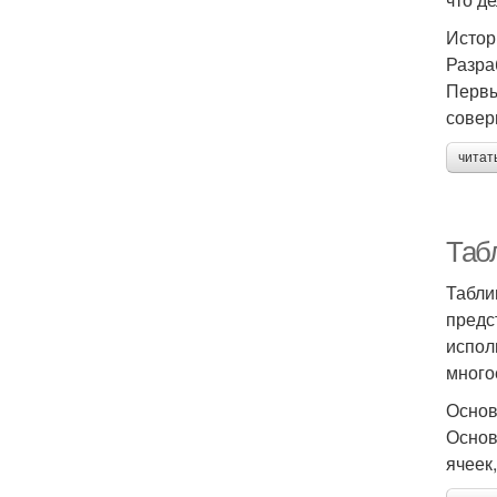
Истор
Разра
Первы
сове
читат
Таб
Табли
предс
испол
много
Основ
Основ
ячеек