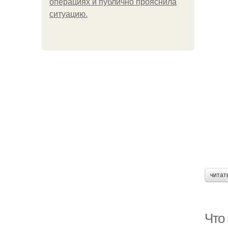
операциях и публично прояснила
ситуацию.
читат
Что