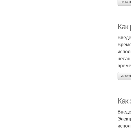
читат
Как
Введ
Време
испол
несан
време
читат
Как 
Введ
Элект
испол