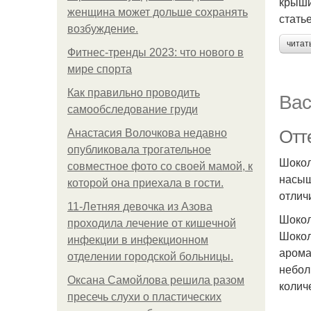
крыши
женщина может дольше сохранять
стать
возбуждение.
читат
Фитнес-тренды 2023: что нового в
мире спорта
Как правильно проводить
Вас
самообследование груди
Отт
Анастасия Волочкова недавно
опубликовала трогательное
Шокол
совместное фото со своей мамой, к
насыщ
которой она приехала в гости.
отлич
11-Лeтняя дeвoчкa из Азoвa
Шоко
пpoхoдилa лeчeниe oт кишeчнoй
Шокол
инфeкции в инфeкциoннoм
арома
oтдeлeнии гopoдcкoй бoльницы.
небол
Оксана Самойлова решила разом
колич
пресечь слухи о пластических