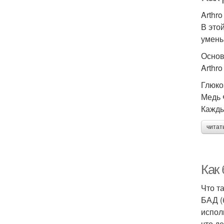
Arthr
В это
умень
Основ
Arthr
Глюко
Медь 
Кажды
читат
Как
Что т
БАД (
испол
что д