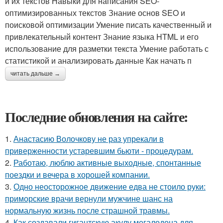
и их текстов Навыки для написания SEO-
оптимизированных текстов Знание основ SEO и
поисковой оптимизации Умение писать качественный и
привлекательный контент Знание языка HTML и его
использование для разметки текста Умение работать с
статистикой и анализировать данные Как начать п
читать дальше →
Последние обновления на сайте:
1.
Анастасию Волочкову не раз упрекали в
приверженности устаревшим бьюти - процедурам.
2.
Работаю, люблю активные выходные, спонтанные
поездки и вечера в хорошей компании.
3.
Одно неосторожное движение едва не стоило руки:
приморские врачи вернули мужчине шанс на
нормальную жизнь после страшной травмы.
4.
Как создавали гигантскую акулу мегалодона для