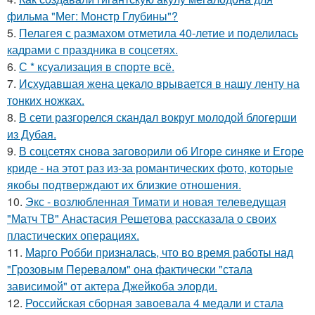
фильма "Мег: Монстр Глубины"?
5.
Пелагея с размахом отметила 40-летие и поделилась
кадрами с праздника в соцсетях.
6.
С * ксуализация в спорте всё.
7.
Исхудавшая жена цекало врывается в нашу ленту на
тонких ножках.
8.
В сети разгорелся скандал вокруг молодой блогерши
из Дубая.
9.
В соцсетях снова заговорили об Игоре синяке и Егоре
криде - на этот раз из-за романтических фото, которые
якобы подтверждают их близкие отношения.
10.
Экс - возлюбленная Тимати и новая телеведущая
"Матч ТВ" Анастасия Решетова рассказала о своих
пластических операциях.
11.
Марго Робби призналась, что во время работы над
"Грозовым Перевалом" она фактически "стала
зависимой" от актера Джейкоба элорди.
12.
Российская сборная завоевала 4 медали и стала