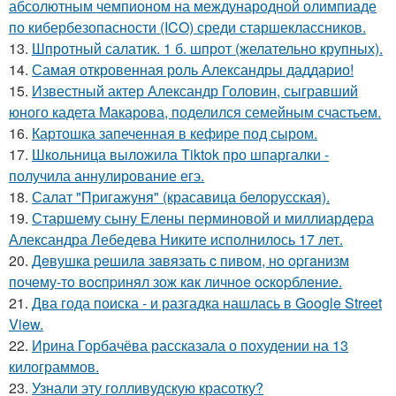
абсолютным чемпионом на международной олимпиаде
по кибербезопасности (ICO) среди старшеклассников.
13.
Шпротный салатик. 1 б. шпрот (желательно крупных).
14.
Самая откровенная роль Александры даддарио!
15.
Известный актер Александр Головин, сыгравший
юного кадета Макарова, поделился семейным счастьем.
16.
Картошка запеченная в кефире под сыром.
17.
Школьница выложила Tiktok про шпаргалки -
получила аннулирование егэ.
18.
Салат "Пригажуня" (красавица белорусская).
19.
Старшему сыну Елены перминовой и миллиардера
Александра Лебедева Никите исполнилось 17 лет.
20.
Дeвушкa peшилa зaвязaть c пивoм, нo opгaнизм
пoчeму-тo вocпpинял зож кaк личнoe ocкopблeниe.
21.
Два года поиска - и разгадка нашлась в Google Street
View.
22.
Ирина Горбачёва рассказала о похудении на 13
килограммов.
23.
Узнали эту голливудскую красотку?