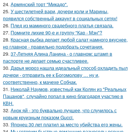
24.
Армянский торт "Микадо".
25.
У шестилетней вари, дочери коли и Марины,
появился собственный аккаунт в социальных сетях!
26.
Плед из маминого свадебного платья связала.
27.
Помните лихие 90-е и группу "Кар - Мэн"?
28.
Красная рыбка делает любой салат намного вкуснее,
но главное - правильно подобрать сочетания.
29.
37-Летняя Алина Ланина - о главном: штамп в
паспорте не делает семью счастливее.
30.
Дарья мороз нашла идеальный способ охладить пыл
дочери - отправить ее к Богомолову … ну и,
соответственно, к мачехе Собчак.
31.
Николай Наумов, известный как Колян из "Реальных
Пацанов", случайно попал в кино благодаря участию в
КВН.
32.
Анок яй - это буквально лучшее, что случилось с
новым круизным показом Gucci.
33.
Японец 30 лет платил за место убийства его жены.
34.
Мы готовим быстрые домашние разносолы осенне