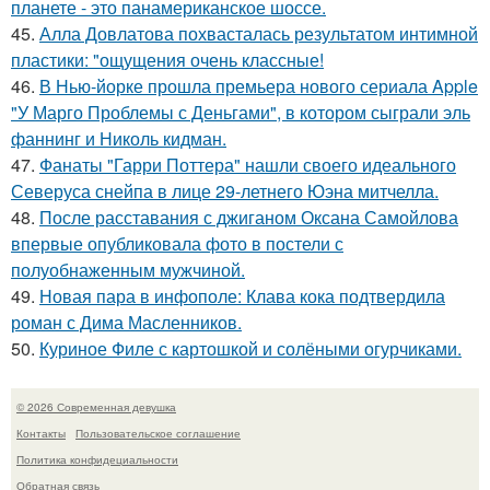
планете - это панамериканское шоссе.
45.
Алла Довлатова похвасталась результатом интимной
пластики: "ощущения очень классные!
46.
В Нью-йорке прошла премьера нового сериала Apple
"У Марго Проблемы с Деньгами", в котором сыграли эль
фаннинг и Николь кидман.
47.
Фанаты "Гарри Поттера" нашли своего идеального
Северуса снейпа в лице 29-летнего Юэна митчелла.
48.
После расставания с джиганом Оксана Самойлова
впервые опубликовала фото в постели с
полуобнаженным мужчиной.
49.
Новая пара в инфополе: Клава кока подтвердила
роман с Дима Масленников.
50.
Куриное Филе с картошкой и солёными огурчиками.
© 2026 Современная девушка
Контакты
Пользовательское соглашение
Политика конфидециальности
Обратная связь