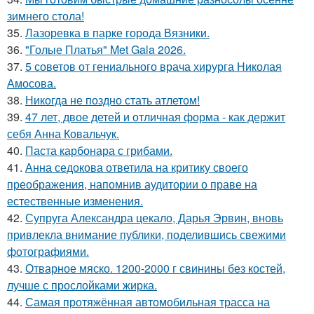
зимнего стола!
35.
Лазоревка в парке города Вязники.
36.
"Голые Платья" Met Gala 2026.
37.
5 советов от гениального врача хирурга Николая
Амосова.
38.
Никогда не поздно стать атлетом!
39.
47 лет, двое детей и отличная форма - как держит
себя Анна Ковальчук.
40.
Паста карбонара с грибами.
41.
Анна седокова ответила на критику своего
преображения, напомнив аудитории о праве на
естественные изменения.
42.
Супруга Александра цекало, Дарья Эрвин, вновь
привлекла внимание публики, поделившись свежими
фотографиями.
43.
Отварное мяско. 1200-2000 г свинины без костей,
лучше с прослойками жирка.
44.
Самая протяжённая автомобильная трасса на