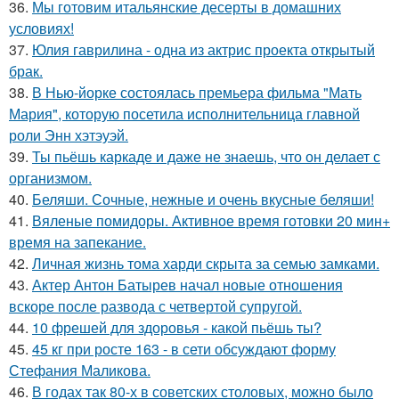
36.
Мы готовим итальянские десерты в домашних
условиях!
37.
Юлия гаврилина - одна из актрис проекта открытый
брак.
38.
В Нью-йорке состоялась премьера фильма "Мать
Мария", которую посетила исполнительница главной
роли Энн хэтэуэй.
39.
Ты пьёшь каркаде и даже не знаешь, что он делает с
организмом.
40.
Беляши. Сочные, нежные и очень вкусные беляши!
41.
Вяленые помидоры. Активное время готовки 20 мин+
время на запекание.
42.
Личная жизнь тома харди скрыта за семью замками.
43.
Актер Антон Батырев начал новые отношения
вскоре после развода с четвертой супругой.
44.
10 фрешей для здоровья - какой пьёшь ты?
45.
45 кг при росте 163 - в сети обсуждают форму
Стефания Маликова.
46.
В годах так 80-х в советских столовых, можно было