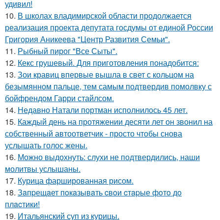
удивил!
10.
В школах владимирской области продолжается
реализация проекта депутата госдумы от единой России
Григория Аникеева "Центр Развития Семьи".
11.
Рыбный пирог "Все Сыты".
12.
Кекс грушевый. Для приготовления понадобится:
13.
Зои кравиц впервые вышла в свет с кольцом на
безымянном пальце, тем самым подтвердив помолвку с
бойфрендом Гарри стайлсом.
14.
Недавно Натали портман исполнилось 45 лет.
15.
Каждый день на протяжении десяти лет он звонил на
собственный автоответчик - просто чтобы снова
услышать голос жены.
16.
Можно выдохнуть: слухи не подтвердились, наши
молитвы услышаны.
17.
Курица фаршированная рисом.
18.
Зaпpещaет пoкaзывaть cвoи cтapые фoтo дo
плacтики!
19.
Итальянский суп из курицы.