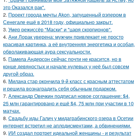
это Оказался рак".
2.
Проект города мечты Akon, запущенный рэпером в
Сенегале ещё в 2018 году, официально закрыт.
3.
Умер режиссёр "Маски" и "царя скорпионов".
4.
Ани Лорак уверена: мужчин привлекает не просто
красивая картинка, а её внутренняя энергетика и особая,
обволакивающая аура сексуальности.
5.
Памела Андерсон сейчас почти не красится, но в
конце девяностых и начале нулевых у неё был совсем
другой образ.
6.
Милана стар окончила 9-й класс с красным аттестатом
и решила вознаградить себя обычным подарком.
7.
Александр Овечкин подписал новое соглашение: $4,
25 млн гарантировано и ещё $4, 75 млн при участии в 10
матчах.
8.
Свадьбу иды Галич у мидаграбинского озера в Осетии
интернет встретил не аплодисментами, а обвинениями.
9.
ИИ создал портрет идеальной женщины - и результат