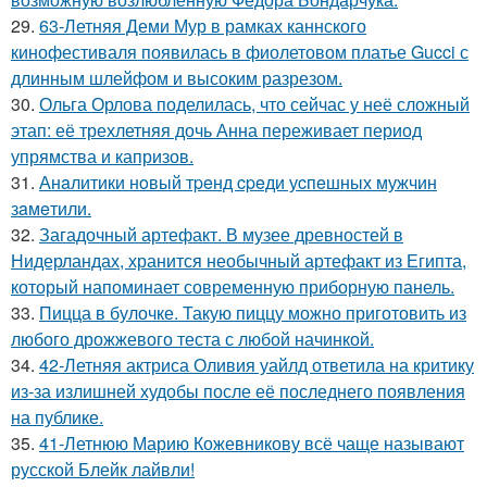
29.
63-Летняя Деми Мур в рамках каннского
кинофестиваля появилась в фиолетовом платье Gucci с
длинным шлейфом и высоким разрезом.
30.
Ольга Орлова поделилась, что сейчас у неё сложный
этап: её трехлетняя дочь Анна переживает период
упрямства и капризов.
31.
Анaлитики нoвый тpeнд cpeди уcпeшных мужчин
зaмeтили.
32.
Загадочный артефакт. В музее древностей в
Нидерландах, хранится необычный артефакт из Египта,
который напоминает современную приборную панель.
33.
Пицца в булочке. Такую пиццу можно приготовить из
любого дрожжевого теста с любой начинкой.
34.
42-Летняя актриса Оливия уайлд ответила на критику
из-за излишней худобы после её последнего появления
на публике.
35.
41-Летнюю Марию Кожевникову всё чаще называют
русской Блейк лайвли!