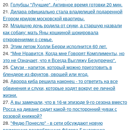
20.
Голубцы "Лучшие". Активное время готовки 20 мин.
21.
Дилара официально стала владелицей подаренной
Егором кридом московской квартиры.
22.
Младшую дочь родила от скуки, а старшую назвали
как собаку: мать Яны кошкиной шокировала
откровениями о семье.
23.
Этим летом Холли Берри исполнится 60 лет.
24.
"Мне Нравится, Когда мне Говорят Комплименты, но
это не Означает, что я Всегда Выгляжу Безупречно".
25.
Смузи - напиток, который можно приготовить в
блендере из фруктов, овощей или ягод.
26.
Аврора киба решила наконец - то ответить на все
обвинения и слухи, которые ходят вокруг ее личной
жизни.
27.
А вы замечали, что в 16-м эпизоде 9-го сезона вместо
Росса на диване сидит какой-то посторонний чувак с
розовой книжкой?
28.
"Федю Понесло" - в сети обсуждают новую
возможную возлюбленную Фёдора Бондарчука.