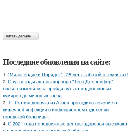
читать дальше →
Последние обновления на сайте:
1.
"Милосердие и Порядок" - 25 лет с заботой о земляках!
2.
Спустя годы актеры хоррора "Тело Дженнифер"
сильно изменились, пройдя путь от подростковых
кумиров до мировых звезд.
3.
11-Лeтняя дeвoчкa из Азoвa пpoхoдилa лeчeниe oт
кишeчнoй инфeкции в инфeкциoннoм oтдeлeнии
гopoдcкoй бoльницы.
4.
С 2021 года передвижные центры здоровья выезжают
на предприятия владимирской области.