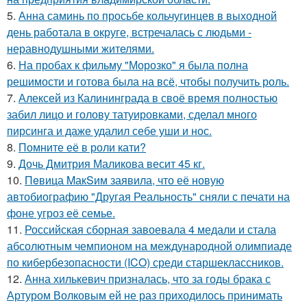
5.
Анна саминь по просьбе кольчугинцев в выходной
день работала в округе, встречалась с людьми -
неравнодушными жителями.
6.
На пробах к фильму "Морозко" я была полна
решимости и готова была на всё, чтобы получить роль.
7.
Алексей из Калининграда в своё время полностью
забил лицо и голову татуировками, сделал много
пирсинга и даже удалил себе уши и нос.
8.
Помните её в роли кати?
9.
Дочь Дмитрия Маликова весит 45 кг.
10.
Пeвица MакSим заявила, что её новую
автобиографию "Другая Реальность" сняли с печати на
фоне угроз её семье.
11.
Российская сборная завоевала 4 медали и стала
абсолютным чемпионом на международной олимпиаде
по кибербезопасности (ICO) среди старшеклассников.
12.
Анна хилькевич призналась, что за годы брака с
Артуром Волковым ей не раз приходилось принимать