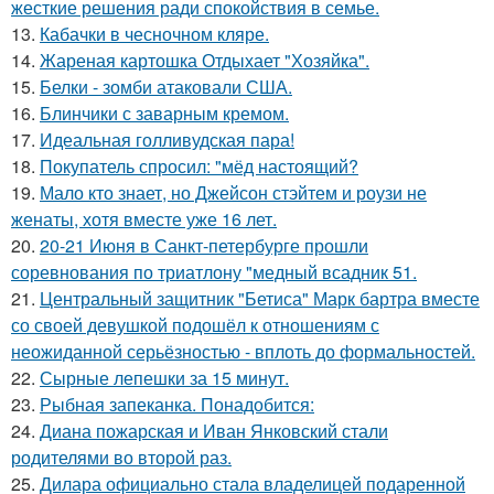
жесткие решения ради спокойствия в семье.
13.
Кабачки в чесночном кляре.
14.
Жареная картошка Отдыхает "Хозяйка".
15.
Белки - зомби атаковали США.
16.
Блинчики с заварным кремом.
17.
Идеальная голливудская пара!
18.
Покупатель спросил: "мёд настоящий?
19.
Мало кто знает, но Джейсон стэйтем и роузи не
женаты, хотя вместе уже 16 лет.
20.
20-21 Июня в Санкт-петербурге прошли
соревнования по триатлону "медный всадник 51.
21.
Центральный защитник "Бетиса" Марк бартра вместе
со своей девушкой подошёл к отношениям с
неожиданной серьёзностью - вплоть до формальностей.
22.
Сырные лепешки за 15 минут.
23.
Рыбная запеканка. Понадобится:
24.
Диана пожарская и Иван Янковский стали
родителями во второй раз.
25.
Дилара официально стала владелицей подаренной