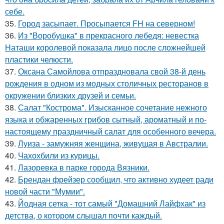
себе.
35.
Город засыпает. Просыпается FH на северном!
36.
Из "Воробушка" в прекрасного лебедя: невестка
Наташи королевой показала лицо после сложнейшей
пластики челюсти.
37.
Оксана Самойлова отпраздновала свой 38-й день
рождения в одном из модных столичных ресторанов в
окружении близких друзей и семьи.
38.
Салат "Кострома". Изысканное сочетание нежного
языка и обжаренных грибов сытный, ароматный и по-
настоящему праздничный салат для особенного вечера.
39.
Луиза - замужняя женщина, живущая в Австралии.
40.
Чахохбили из курицы.
41.
Лазоревка в парке города Вязники.
42.
Брендан фрейзер сообщил, что активно худеет ради
новой части "Мумии".
43.
Йодная сетка - тот самый "Домашний Лайфхак" из
детства, о котором слышал почти каждый.