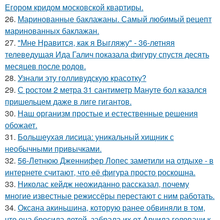
Егором кридом московской квартиры.
26.
Маринованные баклажаны. Самый любимый рецепт
маринованных баклажан.
27.
"Мне Нравится, как я Выгляжу" - 36-летняя
телеведущая Ида Галич показала фигуру спустя десять
месяцев после родов.
28.
Узнали эту голливудскую красотку?
29.
С ростом 2 метра 31 сантиметр Мануте бол казался
пришельцем даже в лиге гигантов.
30.
Наш организм простые и естественные решения
обожает.
31.
Большеухая лисица: уникальный хищник с
необычными привычками.
32.
56-Летнюю Дженнифер Лопес заметили на отдыхе - в
интернете считают, что её фигура просто роскошна.
33.
Николас кейдж неожиданно рассказал, почему
многие известные режиссёры перестают с ним работать.
34.
Оксана акиньшина, которую ранее обвиняли в том,
что она бросила детей, забрала их от Арчила геловани к