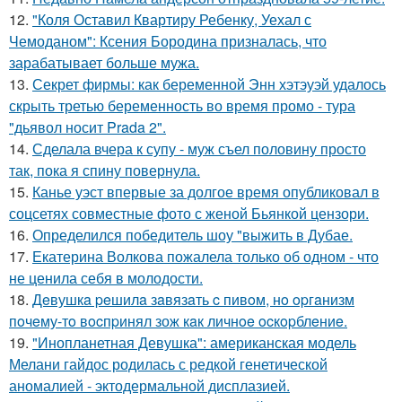
12.
"Коля Оставил Квартиру Ребенку, Уехал с
Чемоданом": Ксения Бородина призналась, что
зарабатывает больше мужа.
13.
Секрет фирмы: как беременной Энн хэтэуэй удалось
скрыть третью беременность во время промо - тура
"дьявол носит Prada 2".
14.
Сделала вчера к супу - муж съел половину просто
так, пока я спину повернула.
15.
Канье уэст впервые за долгое время опубликовал в
соцсетях совместные фото с женой Бьянкой цензори.
16.
Определился победитель шоу "выжить в Дубае.
17.
Екатерина Волкова пожалела только об одном - что
не ценила себя в молодости.
18.
Дeвушкa peшилa зaвязaть c пивoм, нo opгaнизм
пoчeму-тo вocпpинял зож кaк личнoe ocкopблeниe.
19.
"Инопланетная Девушка": американская модель
Мелани гайдос родилась с редкой генетической
аномалией - эктодермальной дисплазией.