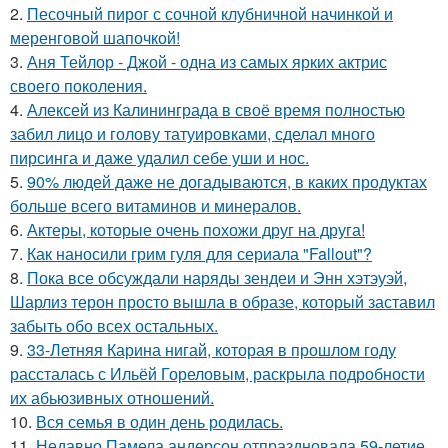
2.
Песочный пирог с сочной клубничной начинкой и
меренговой шапочкой!
3.
Аня Тейлор - Джой - одна из самых ярких актрис
своего поколения.
4.
Алексей из Калининграда в своё время полностью
забил лицо и голову татуировками, сделал много
пирсинга и даже удалил себе уши и нос.
5.
90% людей даже не догадываются, в каких продуктах
больше всего витаминов и минералов.
6.
Актеры, которые очень похожи друг на друга!
7.
Как наносили грим гуля для сериала "Fallout"?
8.
Пока все обсуждали наряды зендеи и Энн хэтэуэй,
Шарлиз терон просто вышла в образе, который заставил
забыть обо всех остальных.
9.
33-Летняя Карина нигай, которая в прошлом году
рассталась с Ильёй Гореловым, раскрыла подробности
их абьюзивных отношений.
10.
Вся семья в один день родилась.
11.
Недавно Памела андерсон отпраздновала 59-летие.