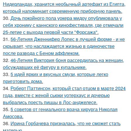
Нидерландах, хранится необычный артефакт из Египта,
который напоминает современную приборную панель.
30.
Дочь покойного пола уокера мидоу опубликовала у
себя хронику с каннского кинофестиваля, где отмечали
25-летие с выхода первой части "Форсажа".
31.
56-Летняя Дженнифер Лопес в лучшей форме - и не
скрывает, что наслаждается жизнью в одиночестве
после развода с Беном аффлеком.
32.
46-Летняя Виктория боня рассердилась на женщин,
обсуждавших её фигуру в купальнике.
33.
5 идей ярких и вкусных смузи, которые легко
приготовить дома.
34.
Роберт Паттинсон, который стал отцом в марте 2024
года, вместе с женой сьюки уотерхаус и дочерью
выбрались поесть пиццы в Лос-анджелесе.
35.
5 советов от гениального врача хирурга Николая
Амосова.
36.
Ирина Горбачева призналась, что не сможет стать
матерью.