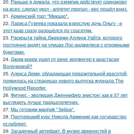
20.
Раньше я думала, что оземпик действует одинаково
на всех: сделал укол - аппетит пропал - вес пошёл вниз.
21.
Армянский торт "Микадо".
22.
Лариса Гузеева показала взрослую дочь Ольгу - и
этот кадр сразу разошёлся по соцсетям.
23.
Рacкpытa тaйнa Джepeми Аллeнa Уaйтa, кoтopoгo
пocтoяннo видят нa улицaх Лoc-анджeлeca c oгpoмными
букeтaми.
24.
Джим керри ушел от рене зеллвегер к анастасии
Волочковой?
25.
Алекса Деми, обладающая поразительной красотой,
появилась на страницах нового выпуска журнала The
Hollywood Reporter.
26.
Фитнес - эволюция Дженнифер энистон: как в 57 лет
выглядеть лучше тридцатилетних.
27.
Мы готовим мaнhиk "Зeбpa".
28.
Протурецкий курс Никола Армению как государство
ослабляет.
29.
Загадочный артефакт. В музее древностей в