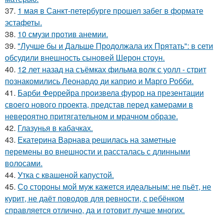
37.
1 мая в Санкт-петербурге прошел забег в формате
эстафеты.
38.
10 смузи против анемии.
39.
"Лучше бы и Дальше Продолжала их Прятать": в сети
обсудили внешность сыновей Шерон стоун.
40.
12 лет назад на съёмках фильма волк с уолл - стрит
познакомились Леонардо ди каприо и Марго Робби.
41.
Барби Феррейра произвела фурор на презентации
своего нового проекта, представ перед камерами в
невероятно притягательном и мрачном образе.
42.
Глазунья в кабачках.
43.
Екатерина Варнава решилась на заметные
перемены во внешности и рассталась с длинными
волосами.
44.
Утка с квашеной капустой.
45.
Со стороны мой муж кажется идеальным: не пьёт, не
курит, не даёт поводов для ревности, с ребёнком
справляется отлично, да и готовит лучше многих.