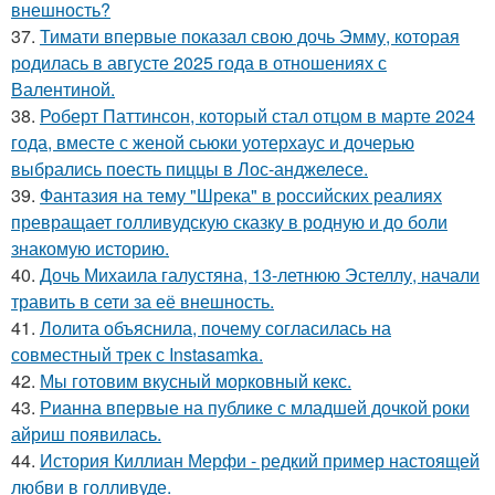
внешность?
37.
Тимати впервые показал свою дочь Эмму, которая
родилась в августе 2025 года в отношениях с
Валентиной.
38.
Роберт Паттинсон, который стал отцом в марте 2024
года, вместе с женой сьюки уотерхаус и дочерью
выбрались поесть пиццы в Лос-анджелесе.
39.
Фантазия на тему "Шрека" в российских реалиях
превращает голливудскую сказку в родную и до боли
знакомую историю.
40.
Дочь Михаила галустяна, 13-летнюю Эстеллу, начали
травить в сети за её внешность.
41.
Лолита объяснила, почему согласилась на
совместный трек с Instasamka.
42.
Мы готовим вкусный морковный кекс.
43.
Рианна впервые на публике с младшей дочкой роки
айриш появилась.
44.
История Киллиан Мерфи - редкий пример настоящей
любви в голливуде.