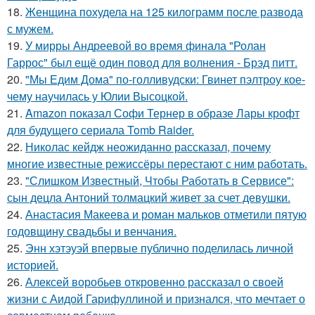
18.
Женщина похудела на 125 килограмм после развода
с мужем.
19.
У мирры Андреевой во время финала "Ролан
Гаррос" был ещё один повод для волнения - Брэд питт.
20.
"Мы Едим Дома" по-голливудски: Гвинет пэлтроу кое-
чему научилась у Юлии Высоцкой.
21.
Amazon показал Софи Тернер в образе Лары крофт
для будущего сериала Tomb Raider.
22.
Николас кейдж неожиданно рассказал, почему
многие известные режиссёры перестают с ним работать.
23.
"Слишком Известный, Чтобы Работать в Сервисе":
сын децла Антоний толмацкий живет за счет девушки.
24.
Анастасия Макеева и роман мальков отметили пятую
годовщину свадьбы и венчания.
25.
Энн хэтэуэй впервые публично поделилась личной
историей.
26.
Алексей воробьев откровенно рассказал о своей
жизни с Аидой Гарифуллиной и признался, что мечтает о