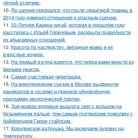
лёгкой атлетике.
10.
Ян цапник признался, что после серьёзной травмы в
2014 году изменил отношение к опасным сценам.
11.
33-Летняя Карина нигай, которая в прошлом году
рассталась с Ильёй Гореловым, раскрыла подробности
их абьюзивных отношений.
12.
Красота по наследству: звёздные мамы и их
взрослые дочери.
13.
На первый взгляд кажется, что перед вами монстр из
фильма ужасов.
14.
Самая счастливая черепашка.
15.
На внеочередном съезде в Москве выдвинули
кандидатов в госдуму и приняли обновлённую
программу экологической партии.
16.
Зои кравиц впервые вышла в свет с кольцом на
безымянном пальце, тем самым подтвердив помолвку с
бойфрендом Гарри стайлсом.
17.
Королевская ватрушка. Мы включаем духовку на
температуру.