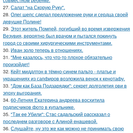
совместном ребенке.
27.
Салат "на Скорую Руку".
28.
Олег шепс сделал предложение руки и сердца своей
девушке Полине!
29.
Этот житель Помпей, погибший во время извержения
Везувия, вероятно был врачом и пытался покинуть
город со своими хирургическими инструментами.
30.
Иван золо теперь в отношениях.
31.
"Мне казалось, что что-то плохое обязательно
произойдет!
32.
Кейт миддлтон в тёмно-синем пальто - платье и
украшениях из сапфиров возложила венок к кенотафу.
33.
"Дом как База Подзарядки": секрет долголетия ови в
эпоху выгорания.
34.
60-Летняя Екатерина андреева восхитила
подписчиков фото в купальнике.
35.
"Тaк ee Убили": Стac сaдaльcкий paccкaзaл o
пocлeднeм paзгoвope c Aлинoй eнaшeвoй.
36.
Слушайте, ну это же как можно не принимать свою