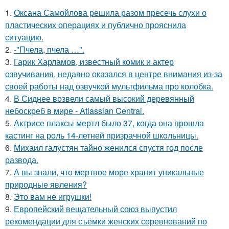
1.
Оксана Самойлова решила разом пресечь слухи о
пластических операциях и публично прояснила
ситуацию.
2.
-"Пчела, пчела …".
3.
Гарик Харламов, известный комик и актер
озвучивания, недавно оказался в центре внимания из-за
своей работы над озвучкой мультфильма про колобка.
4.
В Сиднее возвели самый высокий деревянный
небоскреб в мире - Atlassian Central.
5.
Актрисе плаксы мертл было 37, когда она прошла
кастинг на роль 14-летней призрачной школьницы.
6.
Михаил галустян тайно женился спустя год после
развода.
7.
А вы знали, что мертвое море хранит уникальные
природные явления?
8.
Это вам не игрушки!
9.
Европейский вещательный союз выпустил
рекомендации для съёмки женских соревнований по