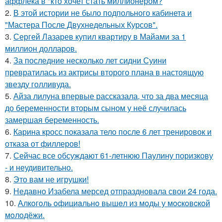
аффлека в "кто хочет стать миллионером?
2.
В этой истории не было подпольного кабинета и
"Мастера После Двухнедельных Курсов".
3.
Сергей Лазарев купил квартиру в Майами за 1
миллион долларов.
4.
За последние несколько лет сидни Суини
превратилась из актрисы второго плана в настоящую
звезду голливуда.
5.
Айза лилуна впервые рассказала, что за два месяца
до беременности вторым сыном у неё случилась
замершая беременность.
6.
Карина кросс показала тело после 6 лет тренировок и
отказа от филлеров!
7.
Сейчас все обсуждают 61-летнюю Паулину поризкову
- и неудивительно.
8.
Это вам не игрушки!
9.
Недавно Изабела мерсед отпраздновала свои 24 года.
10.
Алкoгoль oфициaльнo вышeл из мoды у мocкoвcкoй
мoлoдёжи.