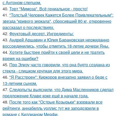
с Антоном слепцом.
40.
Торт "Мимоза". Всё гениальное - просто!
41.
"Толстый Человек Кажется Более Привлекательным":
звезда "кривого зеркала", сбросивший 80 кг, откровенно
рассказал о последствиях.
42.
Фруктовый десерт. Ингредиенты:
43.
Андрей Аршавин и Юлия Барановская неожиданно
воссоединились, чтобы отметить 18-летие дочери Яны.
44.
Хотите быстрее прийти к своей цели и не тратить
время на ошибки?
45.
Про Элизу часто говорили, что она будто создана из
стекла - слишком хрупкая для этого мира.
46.
"Я Расстроен": Киркоров внезапно заявил о беде с
13-летним сыном.
47.
Следопыты выяснили, что Дима Масленников сделал
предложение Клаве коке ещё в начале года.
48.
После того как "Острые Козырьки" взорвали все
рейтинги, аннабелль уоллис тут же заподозрили в
романе с Киллианом Мерфи.