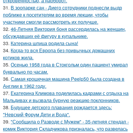
откровенностью, а наоборот.
31.
В зоопарке сан - Диего сотрудники поднесли выдр
поближе к посетителям во время лекции, чтобы
участники смогли рассмотреть их получше.
32.
46-Летняя Виктория боня рассердилась на женщин,
обсуждавших её фигуру в купальнике.
33.
Катерина шпица родила сына!
34.
Когда-то вся Европа без привычных домашних
котиков жила.
35.
Осенью 1958 года в Стокгольм один пациент умирал
буквально по часам.
36.
Самая крошечная машинa Peelp50 была созданa в
Англии в 1962 году.
37.
Екатерина Климова поделилась кадрами с отдыха на
Мальдивах и вызвала бурную реакцию поклонников.
38.
Будущее детского плавания рождается здесь:
"Невский Форум Дети и Вода".
39.
"Сообщила о Разводе с Мужем" - 35-летняя стендап -
комик Виктория Складчикова призналась, что развелась