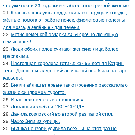
что уже почти 23 года живет абсолютно трезвой жизнью.
21.
Красные продукты поддерживают сердце и сосуды,
жёлтые помогают работе почек, фиолетовые полезны
для мозга, а зелёные - для печени.
22.
Метис немецкой овчарки АСЯ срочно любящую
семью ищет!
23.
Люди обоих полов считают женские лица более
красивыми.
24.
Настоящая королева готики: как 55-летняя Кэтрин
зета - Джонс выглядит сейчас и какой она была на заре
карьеры.
25.
Билли айлиш впервые так откровенно рассказала о
жизни с синдромом туретта.
26.
Иван золо теперь в отношениях.
27.
Домашний хлеб на СКОВОРОДЕ.
28.
Данила козловский во второй раз папой стал.
29.
Чахохбили из курицы.
30.
Бьянка цензори удивила всех - и на этот раз не