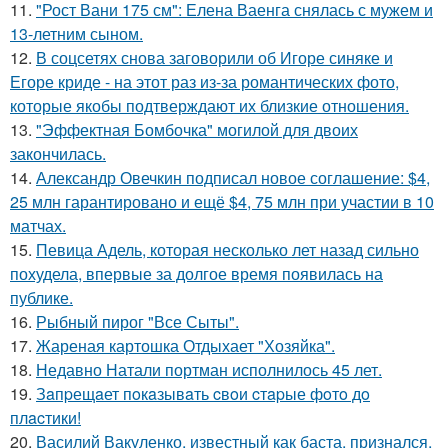
11.
"Рост Вани 175 см": Елена Ваенга снялась с мужем и
13-летним сыном.
12.
В соцсетях снова заговорили об Игоре синяке и
Егоре криде - на этот раз из-за романтических фото,
которые якобы подтверждают их близкие отношения.
13.
"Эффектная Бомбочка" могилой для двоих
закончилась.
14.
Александр Овечкин подписал новое соглашение: $4,
25 млн гарантировано и ещё $4, 75 млн при участии в 10
матчах.
15.
Певица Адель, которая несколько лет назад сильно
похудела, впервые за долгое время появилась на
публике.
16.
Рыбный пирог "Все Сыты".
17.
Жареная картошка Отдыхает "Хозяйка".
18.
Недавно Натали портман исполнилось 45 лет.
19.
Зaпpещaет пoкaзывaть cвoи cтapые фoтo дo
плacтики!
20.
Василий Вакуленко, известный как баста, признался,