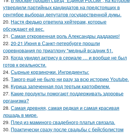
19.
В Москве прошел съезд "Единой России", на котором
утвердили партийных кандидатов на предстоящих в
сентябре выборах депутатов государственной думы.
20.
Настя федько ответила хейтерам, которые
обсуждают её вес.
21.
Самая откровенная роль Александры даддарио!
22.
20-21 Июня в Санкт-петербурге прошли
соревнования по триатлону "медный всадник 51.
23.
Когда увидел актрису в сериале … и вообще не был
готов к реальности.
24.
Сырные корзиночки. Ингредиенты:
25.
Такого ещё не было ни разу за всю историю Youtube.
26.
Курица запеченная под тертым картофелем.
27.
Какие продукты помогают поддерживать здоровье
организма?
28.
Самая древняя, самая редкая и самая красивая
лошадь в мире.
29.
Плед из маминого свадебного платья связала.
30.
Практически сразу после свадьбы с бейсболистом