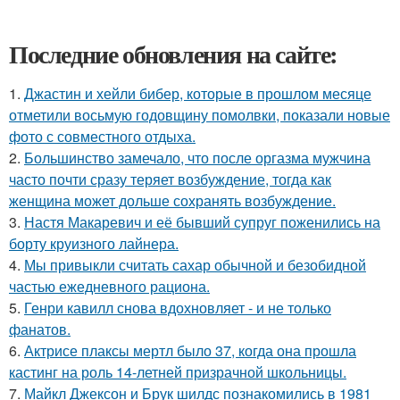
Последние обновления на сайте:
1.
Джастин и хейли бибер, которые в прошлом месяце
отметили восьмую годовщину помолвки, показали новые
фото с совместного отдыха.
2.
Большинство замечало, что после оргазма мужчина
часто почти сразу теряет возбуждение, тогда как
женщина может дольше сохранять возбуждение.
3.
Настя Макаревич и её бывший супруг поженились на
борту круизного лайнера.
4.
Мы привыкли считать сахар обычной и безобидной
частью ежедневного рациона.
5.
Генри кавилл снова вдохновляет - и не только
фанатов.
6.
Актрисе плаксы мертл было 37, когда она прошла
кастинг на роль 14-летней призрачной школьницы.
7.
Майкл Джексон и Брук шилдс познакомились в 1981