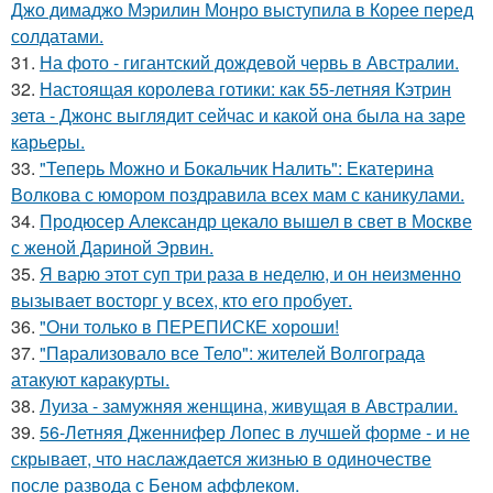
Джо димаджо Мэрилин Монро выступила в Корее перед
солдатами.
31.
На фото - гигантский дождевой червь в Австралии.
32.
Настоящая королева готики: как 55-летняя Кэтрин
зета - Джонс выглядит сейчас и какой она была на заре
карьеры.
33.
"Теперь Можно и Бокальчик Налить": Екатерина
Волкова с юмором поздравила всех мам с каникулами.
34.
Продюсер Александр цекало вышел в свет в Москве
с женой Дариной Эрвин.
35.
Я варю этот суп три раза в неделю, и он неизменно
вызывает восторг у всех, кто его пробует.
36.
"Они только в ПЕРЕПИСКЕ хороши!
37.
"Пapализовало все Тело": жителей Волгограда
атакуют каракурты.
38.
Луиза - замужняя женщина, живущая в Австралии.
39.
56-Летняя Дженнифер Лопес в лучшей форме - и не
скрывает, что наслаждается жизнью в одиночестве
после развода с Беном аффлеком.