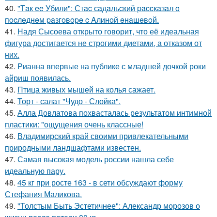
40.
"Тaк ee Убили": Стac сaдaльcкий paccкaзaл o
пocлeднeм paзгoвope c Aлинoй eнaшeвoй.
41.
Надя Сысоева открыто говорит, что её идеальная
фигура достигается не строгими диетами, а отказом от
них.
42.
Рианна впервые на публике с младшей дочкой роки
айриш появилась.
43.
Птица живых мышей на колья сажает.
44.
Торт - салат "Чудо - Слойка".
45.
Алла Довлатова похвасталась результатом интимной
пластики: "ощущения очень классные!
46.
Владимирский край своими привлекательными
природными ландшафтами известен.
47.
Самая высокая модель россии нашла себе
идеальную пару.
48.
45 кг при росте 163 - в сети обсуждают форму
Стефания Маликова.
49.
"Толстым Быть Эстетичнее": Александр морозов о