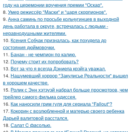
году на церемонии вручения премии "Оскар".
8.
Умер режиссёр "Маски" и "царя скорпионов".
9.
Анна саминь по просьбе кольчугинцев в выходной
день работала в округе, встречалась с людьми -
неравнодушными жителями.
10.
Ксения Собчак призналась, как похудела до
состояния дюймовочки.
11.
Банан - не чемпион по калию.
12.
Почему стоит их попробовать?
13.
Вот за что я всегда Дэниела крэйга уважал.
14.
Нашумевший хоррор "Закулисье Реальности" вышел
в хорошем качестве.
15.
Ролик с Энн хэтэуэй набрал больше просмотров, чем
трейлер самого фильма одиссея.
16.
Как наносили грим гуля для сериала "Fallout"?
17.
Кокорин с возлюбленной и матерью своего ребенка
Дарьей валитовой расстался.
18.
Салат C фaсoлью.