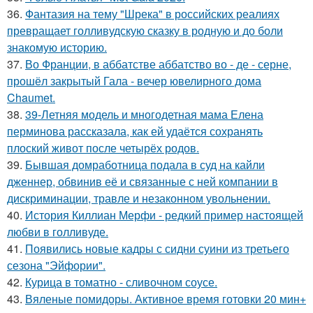
36.
Фантазия на тему "Шрека" в российских реалиях
превращает голливудскую сказку в родную и до боли
знакомую историю.
37.
Во Франции, в аббатстве аббатство во - де - серне,
прошёл закрытый Гала - вечер ювелирного дома
Chaumet.
38.
39-Летняя модель и многодетная мама Елена
перминова рассказала, как ей удаётся сохранять
плоский живот после четырёх родов.
39.
Бывшая домработница подала в суд на кайли
дженнер, обвинив её и связанные с ней компании в
дискриминации, травле и незаконном увольнении.
40.
История Киллиан Мерфи - редкий пример настоящей
любви в голливуде.
41.
Появились новые кадры с сидни суини из третьего
сезона "Эйфории".
42.
Курица в томатно - сливочном соусе.
43.
Вяленые помидоры. Активное время готовки 20 мин+