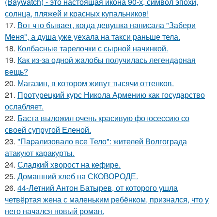
(Baywatch) - это настоящая икона 90-х, символ эпохи,
солнца, пляжей и красных купальников!
17.
Вот что бывает, когда девушка написала "Забери
Меня", а душа уже уехала на такси раньше тела.
18.
Колбасные тарелочки с сырной начинкой.
19.
Как из-за одной жалобы получилась легендарная
вещь?
20.
Магазин, в котором живут тысячи оттенков.
21.
Протурецкий курс Никола Армению как государство
ослабляет.
22.
Баста выложил очень красивую фотосессию со
своей супругой Еленой.
23.
"Пapализовало все Тело": жителей Волгограда
атакуют каракурты.
24.
Сладкий хворост на кефире.
25.
Домашний хлеб на СКОВОРОДЕ.
26.
44-Летний Антон Батырев, от которого ушла
четвёртая жена с маленьким ребёнком, признался, что у
него начался новый роман.