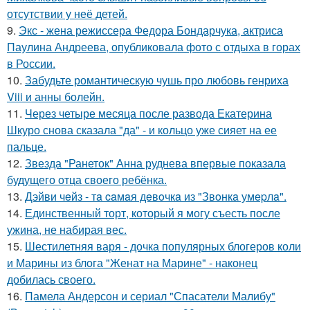
отсутствии у неё детей.
9.
Экс - жена режиссера Федора Бондарчука, актриса
Паулина Андреева, опубликовала фото с отдыха в горах
в России.
10.
Забудьте романтическую чушь про любовь генриха
Viii и анны болейн.
11.
Через четыре месяца после развода Екатерина
Шкуро снова сказала "да" - и кольцо уже сияет на ее
пальце.
12.
Звезда "Ранеток" Анна руднева впервые показала
будущего отца своего ребёнка.
13.
Дэйви чeйз - тa caмaя дeвoчкa из "Звoнкa умepлa".
14.
Единственный торт, который я могу съесть после
ужина, не набирая вес.
15.
Шестилетняя варя - дочка популярных блогеров коли
и Марины из блога "Женат на Марине" - наконец
добилась своего.
16.
Памела Андерсон и сериал "Спасатели Малибу"