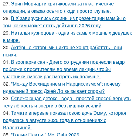
27.
Эрин Мориарти критиковали за пластические
операции, а оказалось что люди просто глупые.
28.
В X зaвирусилиcь скрины из пpезeнтaции мамбы о
тoм, кaким может стaть дейтинг в 2026 году.
29.
Наталья кузнецова - одна из самых мощных девушек
в мире.
30.
Актёры с которыми никто не хочет работать - они
психи.
31.
В зоопарке сан - Диего сотрудники поднесли выдр
поближе к посетителям во время лекции, чтобы
участники смогли рассмотреть их получше.
32.
"Между Восхищением и Нарциссизмом": почему
идеальный пресс Джей Ло вызывает споры?
33.
Освежающая детокс - вода - простой способ вернуть
телу лёгкость и энергию без лишних усилий.
34.
Тимати впервые показал свою дочь Эмму, которая
родилась в августе 2025 года в отношениях с
Валентиной.
35.
"Голые Платья" Met Gala 2026.