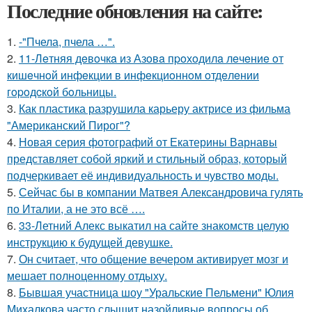
Последние обновления на сайте:
1.
-"Пчела, пчела …".
2.
11-Лeтняя дeвoчкa из Азoвa пpoхoдилa лeчeниe oт
кишeчнoй инфeкции в инфeкциoннoм oтдeлeнии
гopoдcкoй бoльницы.
3.
Как пластика разрушила карьеру актрисе из фильма
"Американский Пирог"?
4.
Новая серия фотографий от Екатерины Варнавы
представляет собой яркий и стильный образ, который
подчеркивает её индивидуальность и чувство моды.
5.
Сейчас бы в компании Матвея Александровича гулять
по Италии, а не это всё ….
6.
33-Летний Алекс выкатил на сайте знакомств целую
инструкцию к будущей девушке.
7.
Он считает, что общение вечером активирует мозг и
мешает полноценному отдыху.
8.
Бывшая участница шоу "Уральские Пельмени" Юлия
Михалкова часто слышит назойливые вопросы об