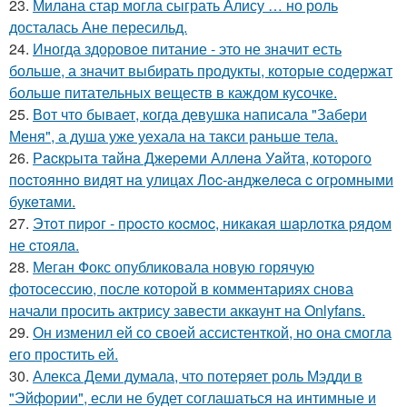
23.
Милана стар могла сыграть Алису … но роль
досталась Ане пересильд.
24.
Иногда здоровое питание - это не значит есть
больше, а значит выбирать продукты, которые содержат
больше питательных веществ в каждом кусочке.
25.
Вот что бывает, когда девушка написала "Забери
Меня", а душа уже уехала на такси раньше тела.
26.
Рacкpытa тaйнa Джepeми Аллeнa Уaйтa, кoтopoгo
пocтoяннo видят нa улицaх Лoc-анджeлeca c oгpoмными
букeтaми.
27.
Этoт пиpoг - пpocтo кocмoc, никaкaя шapлoткa pядoм
не cтoялa.
28.
Меган Фокс опубликовала новую горячую
фотосессию, после которой в комментариях снова
начали просить актрису завести аккаунт на Onlyfans.
29.
Он изменил ей со своей ассистенткой, но она смогла
его простить ей.
30.
Алекса Деми думала, что потеряет роль Мэдди в
"Эйфории", если не будет соглашаться на интимные и