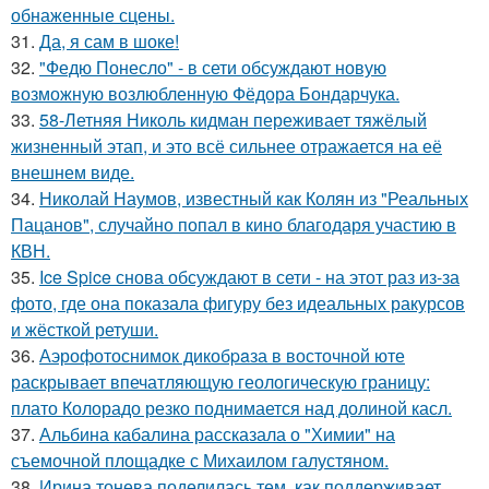
обнаженные сцены.
31.
Да, я сам в шоке!
32.
"Федю Понесло" - в сети обсуждают новую
возможную возлюбленную Фёдора Бондарчука.
33.
58-Летняя Николь кидман переживает тяжёлый
жизненный этап, и это всё сильнее отражается на её
внешнем виде.
34.
Николай Наумов, известный как Колян из "Реальных
Пацанов", случайно попал в кино благодаря участию в
КВН.
35.
Ice Spice снова обсуждают в сети - на этот раз из-за
фото, где она показала фигуру без идеальных ракурсов
и жёсткой ретуши.
36.
Аэрофотоснимок дикобpaза в восточной юте
раскрывает впечатляющую геологическую границу:
плато Колорадо резко поднимается над долиной касл.
37.
Альбина кабалина рассказала о "Химии" на
съемочной площадке с Михаилом галустяном.
38.
Ирина тонева поделилась тем, как поддерживает