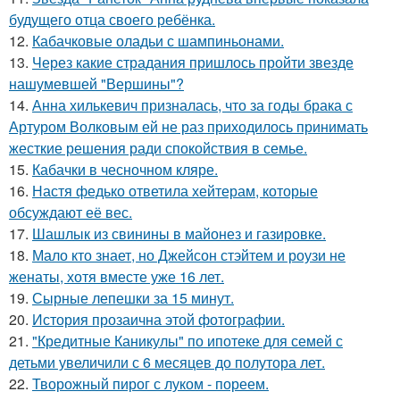
будущего отца своего ребёнка.
12.
Кабачковые оладьи с шампиньонами.
13.
Через какие страдания пришлось пройти звезде
нашумевшей "Вершины"?
14.
Анна хилькевич призналась, что за годы брака с
Артуром Волковым ей не раз приходилось принимать
жесткие решения ради спокойствия в семье.
15.
Кабачки в чесночном кляре.
16.
Настя федько ответила хейтерам, которые
обсуждают её вес.
17.
Шашлык из свинины в майонез и газировке.
18.
Мало кто знает, но Джейсон стэйтем и роузи не
женаты, хотя вместе уже 16 лет.
19.
Сырные лепешки за 15 минут.
20.
История прозаична этой фотографии.
21.
"Кредитные Каникулы" по ипотеке для семей с
детьми увеличили с 6 месяцев до полутора лет.
22.
Творожный пирог с луком - пореем.