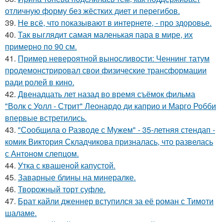
отличную форму без жёстких диет и перегибов.
39.
Не всё, что показывают в интернете, - про здоровье.
40.
Так выглядит самая маленькая пара в мире, их
примерно по 90 см.
41.
Пример невероятной выносливости: Ченнинг татум
продемонстрировал свои физические трансформации
ради ролей в кино.
42.
Двенадцать лет назад во время съёмок фильма
"Волк с Уолл - Стрит" Леонардо ди каприо и Марго Робби
впервые встретились.
43.
"Сообщила о Разводе с Мужем" - 35-летняя стендап -
комик Виктория Складчикова призналась, что развелась
с Антоном слепцом.
44.
Утка с квашеной капустой.
45.
Заварные блины на минералке.
46.
Творожный торт суфле.
47.
Брат кайли дженнер вступился за её роман с Тимоти
шаламе.