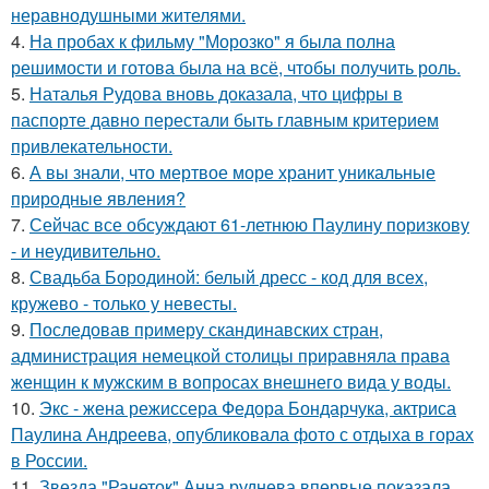
неравнодушными жителями.
4.
На пробах к фильму "Морозко" я была полна
решимости и готова была на всё, чтобы получить роль.
5.
Наталья Рудова вновь доказала, что цифры в
паспорте давно перестали быть главным критерием
привлекательности.
6.
А вы знали, что мертвое море хранит уникальные
природные явления?
7.
Сейчас все обсуждают 61-летнюю Паулину поризкову
- и неудивительно.
8.
Свадьба Бородиной: белый дресс - код для всех,
кружево - только у невесты.
9.
Последовав примеру скандинавских стран,
администрация немецкой столицы приравняла права
женщин к мужским в вопросах внешнего вида у воды.
10.
Экс - жена режиссера Федора Бондарчука, актриса
Паулина Андреева, опубликовала фото с отдыха в горах
в России.
11.
Звезда "Ранеток" Анна руднева впервые показала