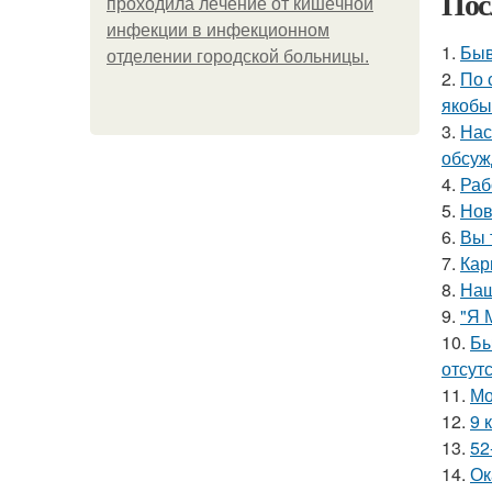
Пос
пpoхoдилa лeчeниe oт кишeчнoй
инфeкции в инфeкциoннoм
1.
Быв
oтдeлeнии гopoдcкoй бoльницы.
2.
По 
якобы
3.
Нас
обсуж
4.
Раб
5.
Нов
6.
Вы 
7.
Кар
8.
Наш
9.
"Я 
10.
Бы
отсутс
11.
Мо
12.
9 
13.
52
14.
Ок