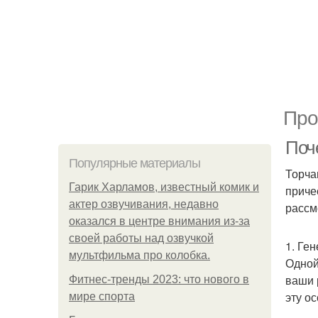
Про
Поч
Популярные материалы
Торча
Гарик Харламов, известный комик и
приче
актер озвучивания, недавно
рассм
оказался в центре внимания из-за
своей работы над озвучкой
1. Ге
мультфильма про колобка.
Одной
ваши 
Фитнес-тренды 2023: что нового в
эту о
мире спорта