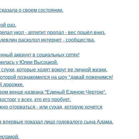
сказала о своем состоянии.
ой раз.
елал укол - аппетит пропал - вес пошёл вниз.
девлин расколол интернет - сообщества.
нный аккаунт в социальных сетях!
училась у Юлии Высоцкой.
 слухи, которые ходят вокруг ее личной жизни.
 которой познакомился на шоу "давай поженимся!
й дорожке.
овом венце названа "Единый Единою Чертою".
сторг у всех, кто его пробует.
жно оторваться - или сухая, которую хочется
 впервые показал лицо годовалого сына Адама.
екламой.