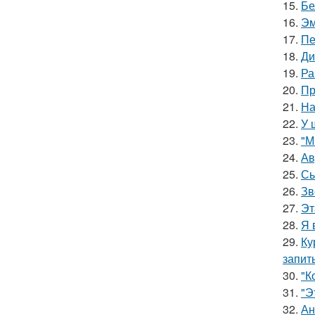
15.
Бе
16.
Эм
17.
Пе
18.
Ди
19.
Ра
20.
Пр
21.
На
22.
У 
23.
"М
24.
Ав
25.
Сы
26.
Зв
27.
Эт
28.
Я 
29.
Ку
запит
30.
"К
31.
"Э
32.
Ан