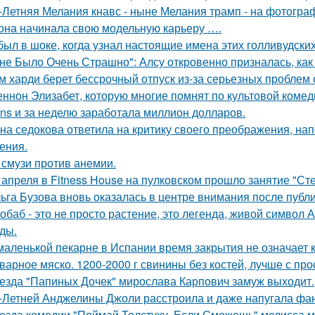
-Летняя Мелания кнавс - ныне Мелания трамп - на фотограф
 она начинала свою модельную карьеру ….
был в шоке, когда узнал настоящие имена этих голливудских
не Было Очень Страшно": Алсу откровенно призналась, как
м харди берет бессрочный отпуск из-за серьезных проблем 
ннон Элизабет, которую многие помнят по культовой комеди
ans и за неделю заработала миллион долларов.
на седокова ответила на критику своего преображения, на
ения.
 смузи против анемии.
 апреля в Fitness House на пулковском прошло занятие "Ст
ьга Бузова вновь оказалась в центре внимания после публ
обаб - это не просто растение, это легенда, живой символ
ды.
маленькой пекарне в Испании время закрытия не означает к
варное мяско. 1200-2000 г свинины без костей, лучше с пр
езда "Папиных Дочек" мирослава Карпович замуж выходит.
-Летней Анджелины Джоли расстроила и даже напугала фа
езда комедии "Поймай Толстуху, Если Сможешь" мелисса м