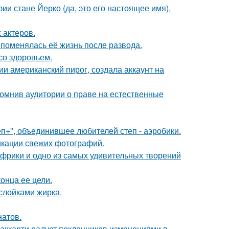
ии стане Йерко (да, это его настоящее имя),
 актеров.
 поменялась её жизнь после развода.
со здоровьем.
и американский пирог, создала аккаунт на
помнив аудитории о праве на естественные
еп+", объединившее любителей степ - аэробики.
икации свежих фотографий.
 Африки и одно из самых удивительных творений
онца ее цели.
ослойками жирка.
натов.
аккарти радует поклонников изменениями в