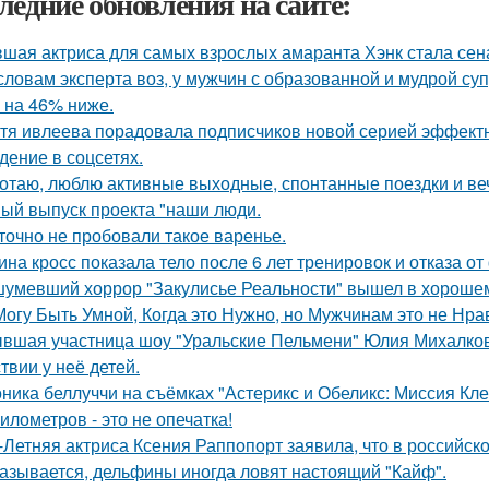
ледние обновления на сайте:
шая актриса для самых взрослых амаранта Хэнк стала сен
словам эксперта воз, у мужчин с образованной и мудрой су
 на 46% ниже.
тя ивлеева порадовала подписчиков новой серией эффектны
дение в соцсетях.
отаю, люблю активные выходные, спонтанные поездки и ве
ый выпуск проекта "наши люди.
точно не пробовали такое варенье.
ина кросс показала тело после 6 лет тренировок и отказа о
умевший хоррор "Закулисье Реальности" вышел в хорошем
Могу Быть Умной, Когда это Нужно, но Мужчинам это не Нра
вшая участница шоу "Уральские Пельмени" Юлия Михалков
твии у неё детей.
ника беллуччи на съёмках "Астерикс и Обеликс: Миссия Клео
километров - это не опечатка!
-Летняя актриса Ксения Раппопорт заявила, что в российско
азывается, дельфины иногда ловят настоящий "Кайф".