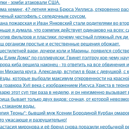
лки - зомби атаковали США.
ма хеминг, 47-летняя жена Брюса Уиллиса, откровенно рас
ченый картофель с селедочным соусом.
ана пожарская и Иван Янковский стали родителями во втор
ньше я думала, что оземпик действует одинаково на всех: сд
отив фильтров и пластики: почему честный пляжный лук ди 
ш организм простые и естественные решения обожает.
шестилетней вари, дочери коли и Марины, появился собстве
ы Едим Дома" по-голливудски: Гвинет пэлтроу кое-чему на
рора киба решила наконец - то ответить на все обвинения и
н Михаила круга, Александр, вступил в брак с девушкой, с
ёзды, которые выбрали максимум откровенности на красно
а гравюра Xvii века с изображением Иисуса Христа в терн
варю этот суп три раза в неделю, и он неизменно вызывает во
рица бывает только двух видов: сочная, от которой невозмо
ь стаканом воды.
опия Теоны": бывший муж Ксении Бородиной Курбан омаров
то ужасающе и разрушительно!
астасия миронова и её бренд снова поразили необычной р