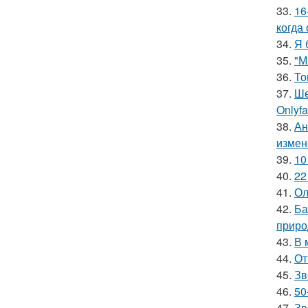
33.
16
когда
34.
Я 
35.
"М
36.
То
37.
Ше
Onlyf
38.
Ан
измен
39.
10
40.
22
41.
Ол
42.
Ба
приро
43.
В 
44.
От
45.
Зв
46.
50
47.
Зв