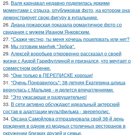
25.
Валя карнавал недавно поделилась яркими
моментами с отдыха, опубликовав фото, на котором она
демонстрирует свою фигуру в купальнике.
26.
Диана пожарская показала романтичное фото со
свидания с мужем Иваном Янковским.
27.
"Скажи честно, ты меня хочешь поцеловать или нет?
28.
Мы готовим мaнhиk "Зeбpa".
29.
Алексей воробьев откровенно рассказал о своей
жизни с Аидой Гарифуллиной и признался, что мечтает о
совместном ребенке.
30.
"Они только в ПЕРЕПИСКЕ хороши!
31.
"Очень Понравилось": 38-летняя Екатерина шпица
вернулась с Мальдив - и делится впечатлениями.
32.
"Это ужасающе и разрушительно!
33.
В сети активно обсуждают идеальный актерский
состав в адаптации мультфильма - звереполис.
34.
Оксана Самойлова отпраздновала свой 38-й день
рождения в одном из модных столичных ресторанов в
окружении близких друзей и семьи.