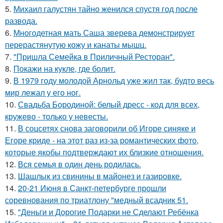
5.
Михаил галустян тайно женился спустя год после
развода.
6.
Многодетная мать Саша зверева демонстрирует
перерастянутую кожу и канаты мышц.
7.
"Пришла Семейка в Приличный Ресторан".
8.
Покажи на кукле, где болит.
9.
В 1979 году молодой Арнольд уже жил так, будто весь
мир лежал у его ног.
10.
Свадьба Бородиной: белый дресс - код для всех,
кружево - только у невесты.
11.
В соцсетях снова заговорили об Игоре синяке и
Егоре криде - на этот раз из-за романтических фото,
которые якобы подтверждают их близкие отношения.
12.
Вся семья в один день родилась.
13.
Шашлык из свинины в майонез и газировке.
14.
20-21 Июня в Санкт-петербурге прошли
соревнования по триатлону "медный всадник 51.
15.
"Деньги и Дорогие Подарки не Сделают Ребёнка