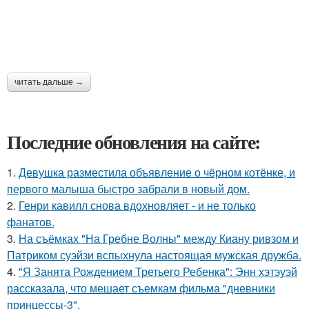
читать дальше →
Последние обновления на сайте:
1.
Девушка разместила объявление о чёрном котёнке, и
первого малыша быстро забрали в новый дом.
2.
Генри кавилл снова вдохновляет - и не только
фанатов.
3.
На съёмках "На Гребне Волны" между Киану ривзом и
Патриком суэйзи вспыхнула настоящая мужская дружба.
4.
"Я Занята Рождением Третьего Ребенка": Энн хэтэуэй
рассказала, что мешает съемкам фильма "дневники
принцессы-3".