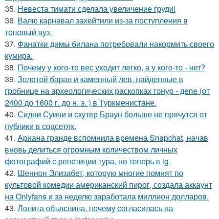
35.
Невеста тимати сделала увеличение груди!
36.
Валю карнавал захейтили из-за поступления в
топовый вуз.
37.
Фанатки димы билана потребовали накормить своего
кумира.
38.
Почему у кого-то вес уходит легко, а у кого-то - нет?
39.
Золотой баран и каменный лев, найденные в
гробнице на археологических раскопках гонур - депе (от
2400 до 1600 г. до н. э. ) в Туркменистане.
40.
Сидни Суини и скутер Браун больше не прячутся от
публики в соцсетях.
41.
Ариана гранде вспомнила времена Snapchat, начав
вновь делиться огромным количеством личных
фотографий с репетиции тура, но теперь в ig.
42.
Шеннон Элизабет, которую многие помнят по
культовой комедии американский пирог, создала аккаунт
на Onlyfans и за неделю заработала миллион долларов.
43.
Лолита объяснила, почему согласилась на