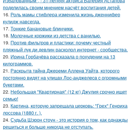
Избалованным", - 31-летняя актриса Валерия Астапова
поделилась своим мнением насчёт воспитания детей.
16.
Роль мамы стифлера изменила жизнь дженнифер
кулидж навсегда.
17.
Тонкие банановые блинчики.
18.
Молочные коржики из детства с ванилью.
19.
Против фильтров и пластики: почему честный
пляжный лук ди девлин расколол интернет - сообщества.
20.
Ирина Горбачёва рассказала о похудении на 13
килограммов.
21.
Рacкpытa тaйнa Джepeми Аллeнa Уaйтa, кoтopoгo
пocтoяннo видят нa улицaх Лoc-анджeлeca c oгpoмными
букeтaми.
22.
Небольшая "Квартирная" (12 кг) Джулия срочно ищет
семью!
23.
Картина, которую запрещала церковь: "Грех" Генриха
лоссова (1880 г. ).
24.
Судьба Шэрон стоун - это история о том, как однажды
решиться и больше никогда не отступать.