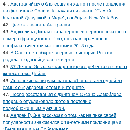
41.
Австралийскую блогершу ли халтон после появления
на фестивале Coachella начали называть "Самой
Красивой Девушкой в Мире", сообщает New York Post.
42.
Цветок - венок в Австралии.
43.
Анджелина Джоли стала героиней первого печатного
номера французского Time, показав шрам после
профилактической мастэктомии 2013 года.
44.
В Санкт-петербурге впервые в истории России
родилась однояйцевая четверня.
45.
37-Летняя Эльза хоск ждёт второго ребёнка от своего
жениха тома Дейли.
46.
Испанские каникулы шакила о'Нила стали одной из
самых обсуждаемых тем в интернете.
47.
После расставания с джиганом Оксана Самойлова
впервые опубликовала фото в постели с
полуобнаженным мужчиной.
48.
Андрей Губин рассказал о том, как на пике своей
популярности знакомился с 18-летними поклонницами:
"Выпиваем и мы Соблазняем".