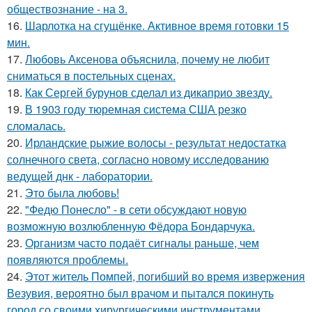
обществознание - на 3.
16.
Шарлотка на сгущёнке. Активное время готовки 15
мин.
17.
Любовь Аксенова объяснила, почему не любит
сниматься в постельных сценах.
18.
Как Сергей бурунов сделал из дикаприо звезду.
19.
В 1903 году тюремная система США резко
сломалась.
20.
Ирландские рыжие волосы - результат недостатка
солнечного света, согласно новому исследованию
ведущей днк - лаборатории.
21.
Это была любовь!
22.
"Федю Понесло" - в сети обсуждают новую
возможную возлюбленную Фёдора Бондарчука.
23.
Организм часто подаёт сигналы раньше, чем
появляются проблемы.
24.
Этот житель Помпей, погибший во время извержения
Везувия, вероятно был врачом и пытался покинуть
город со своими хирургическими инструментами.