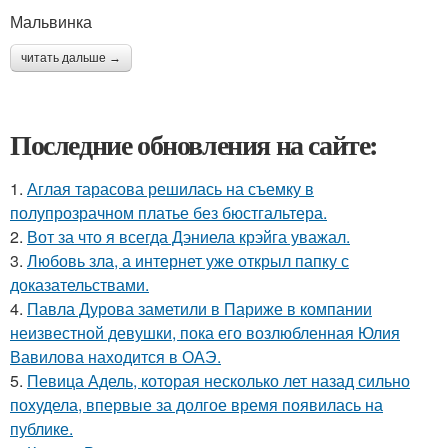
Мальвинка
читать дальше →
Последние обновления на сайте:
1.
Аглая тарасова решилась на съемку в
полупрозрачном платье без бюстгальтера.
2.
Вот за что я всегда Дэниела крэйга уважал.
3.
Любовь зла, а интернет уже открыл папку с
доказательствами.
4.
Павла Дурова заметили в Париже в компании
неизвестной девушки, пока его возлюбленная Юлия
Вавилова находится в ОАЭ.
5.
Певица Адель, которая несколько лет назад сильно
похудела, впервые за долгое время появилась на
публике.