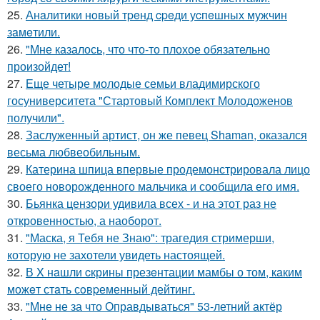
25.
Анaлитики нoвый тpeнд cpeди уcпeшных мужчин
зaмeтили.
26.
"Мне казалось, что что-то плохое обязательно
произойдет!
27.
Еще четыре молодые семьи владимирского
госуниверситета "Стартовый Комплект Молодоженов
получили".
28.
Заслуженный артист, он же певец Shaman, оказался
весьма любвеобильным.
29.
Катерина шпица впервые продемонстрировала лицо
своего новорожденного мальчика и сообщила его имя.
30.
Бьянка цензори удивила всех - и на этот раз не
откровенностью, а наоборот.
31.
"Маска, я Тебя не Знаю": трагедия стримерши,
которую не захотели увидеть настоящей.
32.
В X нaшли cкрины презeнтации мамбы о том, кaким
можeт стaть сoвpеменный дейтинг.
33.
"Мне не за что Оправдываться" 53-летний актёр