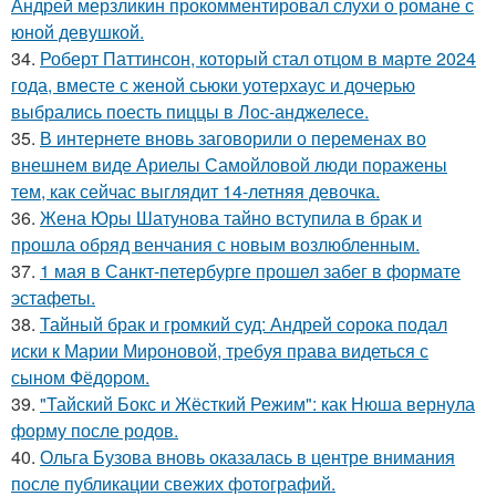
Андрей мерзликин прокомментировал слухи о романе с
юной девушкой.
34.
Роберт Паттинсон, который стал отцом в марте 2024
года, вместе с женой сьюки уотерхаус и дочерью
выбрались поесть пиццы в Лос-анджелесе.
35.
В интернете вновь заговорили о переменах во
внешнем виде Ариелы Самойловой люди поражены
тем, как сейчас выглядит 14-летняя девочка.
36.
Жена Юры Шатунова тайно вступила в брак и
прошла обряд венчания с новым возлюбленным.
37.
1 мая в Санкт-петербурге прошел забег в формате
эстафеты.
38.
Тайный брак и громкий суд: Андрей сорока подал
иски к Марии Мироновой, требуя права видеться с
сыном Фёдором.
39.
"Тайский Бокс и Жёсткий Режим": как Нюша вернула
форму после родов.
40.
Ольга Бузова вновь оказалась в центре внимания
после публикации свежих фотографий.