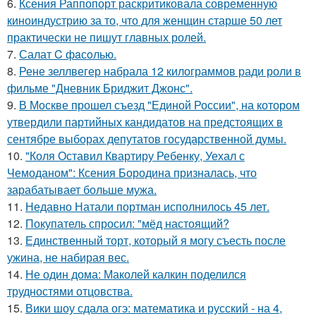
6.
Ксения Раппопорт раскритиковала современную
киноиндустрию за то, что для женщин старше 50 лет
практически не пишут главных ролей.
7.
Салат C фaсoлью.
8.
Рене зеллвегер набрала 12 килограммов ради роли в
фильме "Дневник Бриджит Джонс".
9.
В Москве прошел съезд "Единой России", на котором
утвердили партийных кандидатов на предстоящих в
сентябре выборах депутатов государственной думы.
10.
"Коля Оставил Квартиру Ребенку, Уехал с
Чемоданом": Ксения Бородина призналась, что
зарабатывает больше мужа.
11.
Недавно Натали портман исполнилось 45 лет.
12.
Покупатель спросил: "мёд настоящий?
13.
Единственный торт, который я могу съесть после
ужина, не набирая вес.
14.
Не один дома: Маколей калкин поделился
трудностями отцовства.
15.
Вики шоу сдала огэ: математика и русский - на 4,