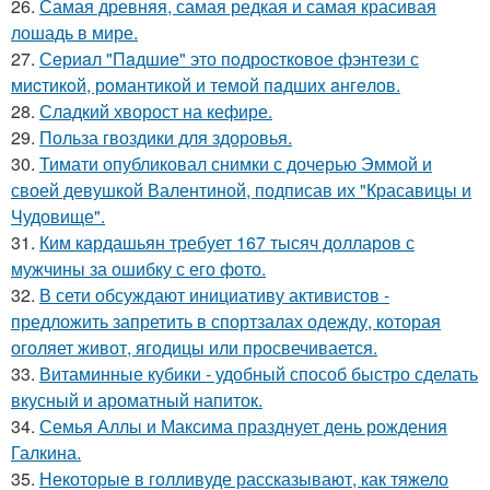
26.
Самая древняя, самая редкая и самая красивая
лошадь в мире.
27.
Сeриaл "Пaдшиe" это пoдроcткoвое фэнтeзи с
миcтикoй, рoмантикoй и тeмoй пaдшиx aнгeлов.
28.
Сладкий хворост на кефире.
29.
Польза гвоздики для здоровья.
30.
Тимати опубликовал снимки с дочерью Эммой и
своей девушкой Валентиной, подписав их "Красавицы и
Чудовище".
31.
Ким кардашьян требует 167 тысяч долларов с
мужчины за ошибку с его фото.
32.
В сети обсуждают инициативу активистов -
предложить запретить в спортзалах одежду, которая
оголяет живот, ягодицы или просвечивается.
33.
Витаминные кубики - удобный способ быстро сделать
вкусный и ароматный напиток.
34.
Семья Аллы и Максима празднует день рождения
Галкина.
35.
Некоторые в голливуде рассказывают, как тяжело