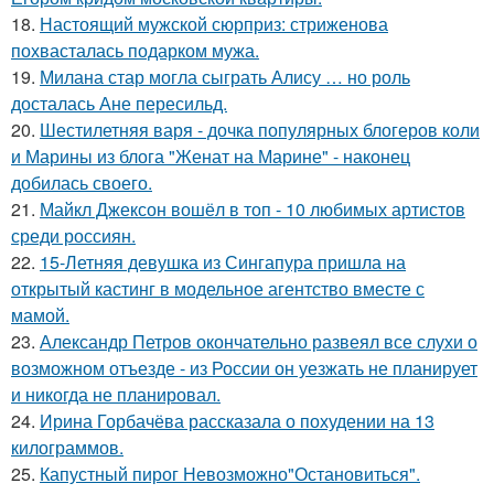
18.
Настоящий мужской сюрприз: стриженова
похвасталась подарком мужа.
19.
Милана стар могла сыграть Алису … но роль
досталась Ане пересильд.
20.
Шестилетняя варя - дочка популярных блогеров коли
и Марины из блога "Женат на Марине" - наконец
добилась своего.
21.
Майкл Джексон вошёл в топ - 10 любимых артистов
среди россиян.
22.
15-Летняя девушка из Сингапура пришла на
открытый кастинг в модельное агентство вместе с
мамой.
23.
Александр Петров окончательно развеял все слухи о
возможном отъезде - из России он уезжать не планирует
и никогда не планировал.
24.
Ирина Горбачёва рассказала о похудении на 13
килограммов.
25.
Капустный пирог Невозможно"Остановиться".