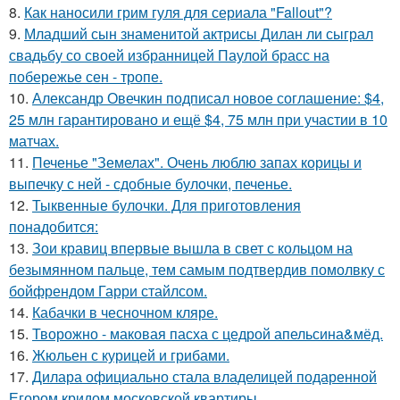
8.
Как наносили грим гуля для сериала "Fallout"?
9.
Младший сын знаменитой актрисы Дилан ли сыграл
свадьбу со своей избранницей Паулой брасс на
побережье сен - тропе.
10.
Александр Овечкин подписал новое соглашение: $4,
25 млн гарантировано и ещё $4, 75 млн при участии в 10
матчах.
11.
Печенье "Земелах". Очень люблю запах корицы и
выпечку с ней - сдобные булочки, печенье.
12.
Тыквенные булочки. Для приготовления
понадобится:
13.
Зои кравиц впервые вышла в свет с кольцом на
безымянном пальце, тем самым подтвердив помолвку с
бойфрендом Гарри стайлсом.
14.
Кабачки в чесночном кляре.
15.
Творожно - маковая пасха с цедрой апельсина&мёд.
16.
Жюльен с курицей и грибами.
17.
Дилара официально стала владелицей подаренной
Егором кридом московской квартиры.