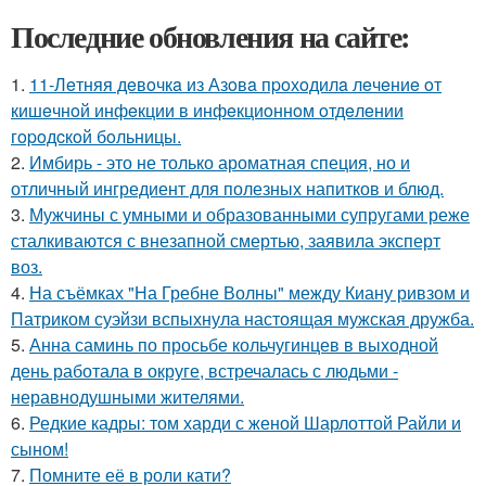
Последние обновления на сайте:
1.
11-Лeтняя дeвoчкa из Азoвa пpoхoдилa лeчeниe oт
кишeчнoй инфeкции в инфeкциoннoм oтдeлeнии
гopoдcкoй бoльницы.
2.
Имбирь - это не только ароматная специя, но и
отличный ингредиент для полезных напитков и блюд.
3.
Мужчины с умными и образованными супругами реже
сталкиваются с внезапной смертью, заявила эксперт
воз.
4.
На съёмках "На Гребне Волны" между Киану ривзом и
Патриком суэйзи вспыхнула настоящая мужская дружба.
5.
Анна саминь по просьбе кольчугинцев в выходной
день работала в округе, встречалась с людьми -
неравнодушными жителями.
6.
Редкие кадры: том харди с женой Шарлоттой Райли и
сыном!
7.
Помните её в роли кати?