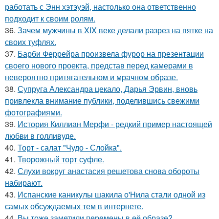
работать с Энн хэтэуэй, настолько она ответственно
подходит к своим ролям.
36.
Зачем мужчины в XIX веке делали разрез на пятке на
своих туфлях.
37.
Барби Феррейра произвела фурор на презентации
своего нового проекта, представ перед камерами в
невероятно притягательном и мрачном образе.
38.
Супруга Александра цекало, Дарья Эрвин, вновь
привлекла внимание публики, поделившись свежими
фотографиями.
39.
История Киллиан Мерфи - редкий пример настоящей
любви в голливуде.
40.
Торт - салат "Чудо - Слойка".
41.
Творожный торт суфле.
42.
Слухи вокруг анастасия решетова снова обороты
набирают.
43.
Испанские каникулы шакила о'Нила стали одной из
самых обсуждаемых тем в интернете.
44.
Вы тоже заметили перемены в её образе?