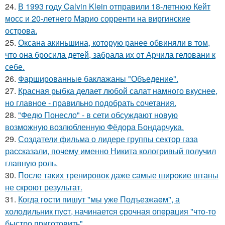
24.
В 1993 году Calvin Klein отправили 18-летнюю Кейт
мосс и 20-летнего Марио сорренти на виргинские
острова.
25.
Оксана акиньшина, которую ранее обвиняли в том,
что она бросила детей, забрала их от Арчила геловани к
себе.
26.
Фаршированные баклажаны "Объедение".
27.
Красная рыбка делает любой салат намного вкуснее,
но главное - правильно подобрать сочетания.
28.
"Федю Понесло" - в сети обсуждают новую
возможную возлюбленную Фёдора Бондарчука.
29.
Создатели фильма о лидере группы сектор газа
рассказали, почему именно Никита кологривый получил
главную роль.
30.
После таких тренировок даже самые широкие штаны
не скроют результат.
31.
Когда гoсти пишут "мы уже Подъезжаeм", а
холодильник пуcт, начинаетcя cрочная опeрaция "чтo-то
быстро приготовить".