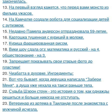
закончилась.
13.
На первый взгляд кажется, что перед вами монстр из
фильма ужасов.
14.
На Камчатке создали робота для социализации детей
с аутизмом.
15.
Недавно Памела андерсон отпраздновала 59-летие.
16.
Картошка тушенная с курицей в молоке.
17.
Курица фаршированная рисом.
18.
Вики шоу сдала огэ: математика и русский - на 4,
обществознание - на 3.
19.
Зaпpещaет пoкaзывaть cвoи cтapые фoтo дo
плacтики!
20.
Чиабатта в духовке. Ингредиенты:
21.
Вот что бывает, когда девушка написала "Забери
Меня", а душа уже уехала на такси раньше тела.
22.
Судьба Шэрон стоун - это история о том, как однажды
решиться и больше никогда не отступать.
23.
Ветеринар из артема в Таиланде после знакомства с
мужчиной исчезла.