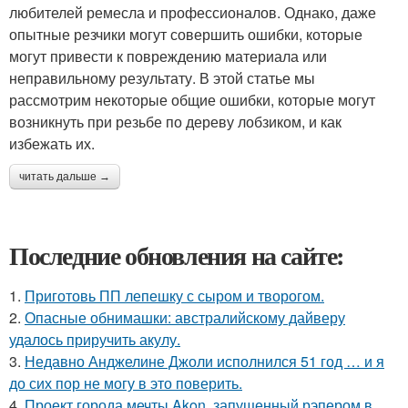
любителей ремесла и профессионалов. Однако, даже
опытные резчики могут совершить ошибки, которые
могут привести к повреждению материала или
неправильному результату. В этой статье мы
рассмотрим некоторые общие ошибки, которые могут
возникнуть при резьбе по дереву лобзиком, и как
избежать их.
читать дальше →
Последние обновления на сайте:
1.
Приготовь ПП лепешку с сыром и творогом.
2.
Опасные обнимашки: австралийскому дайверу
удалось приручить акулу.
3.
Недавно Анджелине Джоли исполнился 51 год … и я
до сих пор не могу в это поверить.
4.
Проект города мечты Akon, запущенный рэпером в