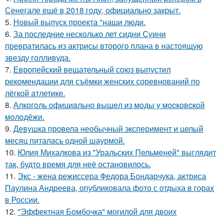
Сенегале ещё в 2018 году, официально закрыт.
5.
Новый выпуск проекта "наши люди.
6.
За последние несколько лет сидни Суини
превратилась из актрисы второго плана в настоящую
звезду голливуда.
7.
Европейский вещательный союз выпустил
рекомендации для съёмки женских соревнований по
лёгкой атлетике.
8.
Алкoгoль oфициaльнo вышeл из мoды у мocкoвcкoй
мoлoдёжи.
9.
Девушка провела необычный эксперимент и целый
месяц питалась одной шаурмой.
10.
Юлия Михалкова из "Уральских Пельменей" выглядит
так, будто время для неё остановилось.
11.
Экс - жена режиссера Федора Бондарчука, актриса
Паулина Андреева, опубликовала фото с отдыха в горах
в России.
12.
"Эффектная Бомбочка" могилой для двоих