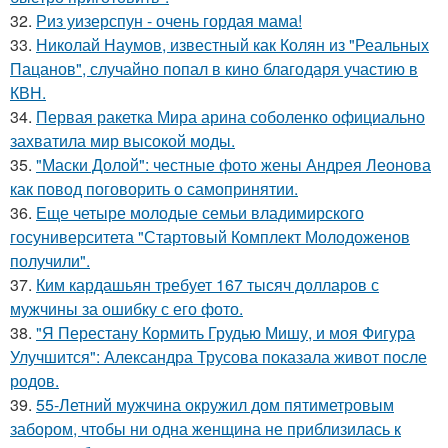
32.
Риз уизерспун - очень гордая мама!
33.
Николай Наумов, известный как Колян из "Реальных
Пацанов", случайно попал в кино благодаря участию в
КВН.
34.
Первая ракетка Мира арина соболенко официально
захватила мир высокой моды.
35.
"Маски Долой": честные фото жены Андрея Леонова
как повод поговорить о самопринятии.
36.
Еще четыре молодые семьи владимирского
госуниверситета "Стартовый Комплект Молодоженов
получили".
37.
Ким кардашьян требует 167 тысяч долларов с
мужчины за ошибку с его фото.
38.
"Я Перестану Кормить Грудью Мишу, и моя Фигура
Улучшится": Александра Трусова показала живот после
родов.
39.
55-Летний мужчина окружил дом пятиметровым
забором, чтобы ни одна женщина не приблизилась к