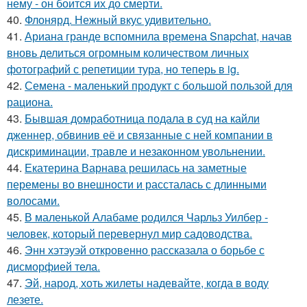
нему - он боится их до смерти.
40.
Флонярд. Нежный вкус удивительно.
41.
Ариана гранде вспомнила времена Snapchat, начав
вновь делиться огромным количеством личных
фотографий с репетиции тура, но теперь в ig.
42.
Семена - маленький продукт с большой пользой для
рациона.
43.
Бывшая домработница подала в суд на кайли
дженнер, обвинив её и связанные с ней компании в
дискриминации, травле и незаконном увольнении.
44.
Екатерина Варнава решилась на заметные
перемены во внешности и рассталась с длинными
волосами.
45.
В маленькой Алабаме родился Чарльз Уилбер -
человек, который перевернул мир садоводства.
46.
Энн хэтэуэй откровенно рассказала о борьбе с
дисморфией тела.
47.
Эй, народ, хоть жилеты надевайте, когда в воду
лезете.