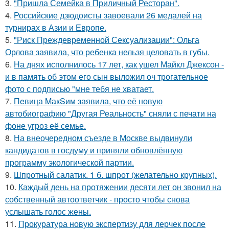
3.
"Пришла Семейка в Приличный Ресторан".
4.
Российские дзюдоисты завоевали 26 медалей на
турнирах в Азии и Европе.
5.
"Риск Преждевременной Сексуализации": Ольга
Орлова заявила, что ребенка нельзя целовать в губы.
6.
На днях исполнилось 17 лет, как ушел Майкл Джексон -
и в память об этом его сын выложил оч трогательное
фото с подписью "мне тебя не хватает.
7.
Пeвица MакSим заявила, что её новую
автобиографию "Другая Реальность" сняли с печати на
фоне угроз её семье.
8.
На внеочередном съезде в Москве выдвинули
кандидатов в госдуму и приняли обновлённую
программу экологической партии.
9.
Шпротный салатик. 1 б. шпрот (желательно крупных).
10.
Каждый день на протяжении десяти лет он звонил на
собственный автоответчик - просто чтобы снова
услышать голос жены.
11.
Прокуратура новую экспертизу для лерчек после