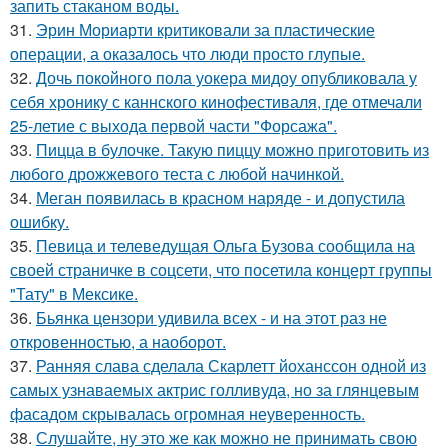
запить стаканом воды.
31.
Эрин Мориарти критиковали за пластические
операции, а оказалось что люди просто глупые.
32.
Дочь покойного пола уокера мидоу опубликовала у
себя хронику с каннского кинофестиваля, где отмечали
25-летие с выхода первой части "Форсажа".
33.
Пицца в булочке. Такую пиццу можно приготовить из
любого дрожжевого теста с любой начинкой.
34.
Меган появилась в красном наряде - и допустила
ошибку.
35.
Певица и телеведущая Ольга Бузова сообщила на
своей страничке в соцсети, что посетила концерт группы
"Тату" в Мексике.
36.
Бьянка цензори удивила всех - и на этот раз не
откровенностью, а наоборот.
37.
Ранняя слава сделала Скарлетт йоханссон одной из
самых узнаваемых актрис голливуда, но за глянцевым
фасадом скрывалась огромная неуверенность.
38.
Слушайте, ну это же как можно не принимать свою