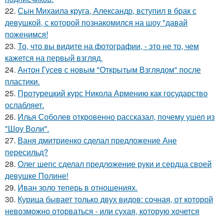
22.
Сын Михаила круга, Александр, вступил в брак с
девушкой, с которой познакомился на шоу "давай
поженимся!
23.
То, что вы видите на фотографии, - это не то, чем
кажется на первый взгляд.
24.
Антон Гусев с новым "Открытым Взглядом" после
пластики.
25.
Протурецкий курс Никола Армению как государство
ослабляет.
26.
Илья Соболев откровенно рассказал, почему ушел из
"Шоу Воли".
27.
Ваня дмитриенко сделал предложение Ане
пересильд?
28.
Олег шепс сделал предложение руки и сердца своей
девушке Полине!
29.
Иван золо теперь в отношениях.
30.
Курица бывает только двух видов: сочная, от которой
невозможно оторваться - или сухая, которую хочется