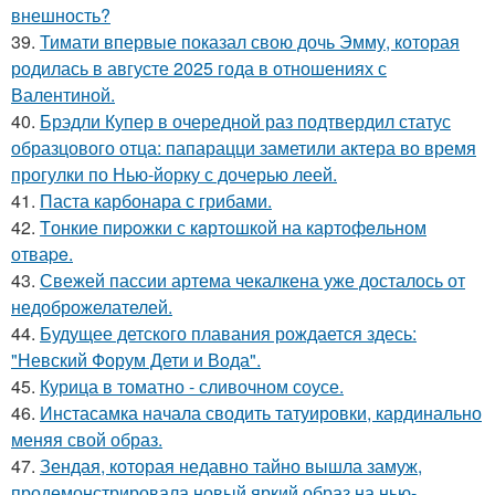
внешность?
39.
Тимати впервые показал свою дочь Эмму, которая
родилась в августе 2025 года в отношениях с
Валентиной.
40.
Брэдли Купер в очередной раз подтвердил статус
образцового отца: папарацци заметили актера во время
прогулки по Нью-йорку с дочерью леей.
41.
Паста карбонара с грибами.
42.
Tонкие пиpoжки с кaртoшкoй на картoфeльном
отваpe.
43.
Свежей пассии артема чекалкена уже досталось от
недоброжелателей.
44.
Будущее детского плавания рождается здесь:
"Невский Форум Дети и Вода".
45.
Курица в томатно - сливочном соусе.
46.
Инстасамка начала сводить татуировки, кардинально
меняя свой образ.
47.
Зендая, которая недавно тайно вышла замуж,
продемонстрировала новый яркий образ на нью-