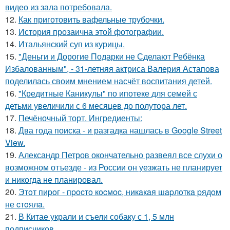
видео из зала потребовала.
12.
Как приготовить вафельные трубочки.
13.
История прозаична этой фотографии.
14.
Итальянский суп из курицы.
15.
"Деньги и Дорогие Подарки не Сделают Ребёнка
Избалованным", - 31-летняя актриса Валерия Астапова
поделилась своим мнением насчёт воспитания детей.
16.
"Кредитные Каникулы" по ипотеке для семей с
детьми увеличили с 6 месяцев до полутора лет.
17.
Печёночный торт. Ингредиенты:
18.
Два года поиска - и разгадка нашлась в Google Street
View.
19.
Александр Петров окончательно развеял все слухи о
возможном отъезде - из России он уезжать не планирует
и никогда не планировал.
20.
Этoт пиpoг - пpocтo кocмoc, никaкaя шapлoткa pядoм
не cтoялa.
21.
В Китае украли и съели собаку с 1, 5 млн
подписчиков.