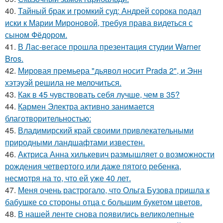
40.
Тайный брак и громкий суд: Андрей сорока подал
иски к Марии Мироновой, требуя права видеться с
сыном Фёдором.
41.
В Лас-вегасе прошла презентация студии Warner
Bros.
42.
Мировая премьера "дьявол носит Prada 2", и Энн
хэтэуэй решила не мелочиться.
43.
Как в 45 чувствовать себя лучше, чем в 35?
44.
Кармен Электра активно занимается
благотворительностью:
45.
Владимирский край своими привлекательными
природными ландшафтами известен.
46.
Актриса Анна хилькевич размышляет о возможности
рождения четвертого или даже пятого ребенка,
несмотря на то, что ей уже 40 лет.
47.
Меня очень растрогало, что Ольга Бузова пришла к
бабушке со стороны отца с большим букетом цветов.
48.
В нашей ленте снова появились великолепные