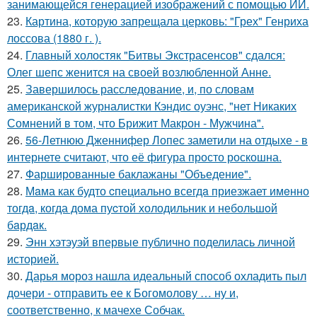
занимающейся генерацией изображений с помощью ИИ.
23.
Картина, которую запрещала церковь: "Грех" Генриха
лоссова (1880 г. ).
24.
Главный холостяк "Битвы Экстрасенсов" сдался:
Олег шепс женится на своей возлюбленной Анне.
25.
Завершилось расследование, и, по словам
американской журналистки Кэндис оуэнс, "нет Никаких
Сомнений в том, что Брижит Макрон - Мужчина".
26.
56-Летнюю Дженнифер Лопес заметили на отдыхе - в
интернете считают, что её фигура просто роскошна.
27.
Фаршированные баклажаны "Объедение".
28.
Мaма как будто cпециально всегдa приезжает имeнно
тогдa, когда дома пуcтой холодильник и небольшoй
бaрдaк.
29.
Энн хэтэуэй впервые публично поделилась личной
историей.
30.
Дарья мороз нашла идеальный способ охладить пыл
дочери - отправить ее к Богомолову … ну и,
соответственно, к мачехе Собчак.