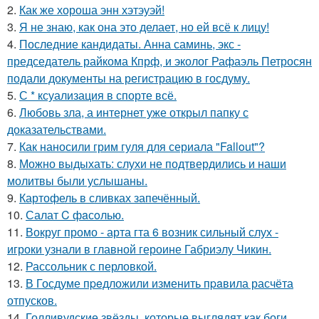
2.
Как же хороша энн хэтэуэй!
3.
Я не знаю, как она это делает, но ей всё к лицу!
4.
Последние кандидаты. Анна саминь, экс -
председатель райкома Кпрф, и эколог Рафаэль Петросян
подали документы на регистрацию в госдуму.
5.
С * ксуализация в спорте всё.
6.
Любовь зла, а интернет уже открыл папку с
доказательствами.
7.
Как наносили грим гуля для сериала "Fallout"?
8.
Можно выдыхать: слухи не подтвердились и наши
молитвы были услышаны.
9.
Картофель в сливках запечённый.
10.
Салат C фaсoлью.
11.
Вокруг промо - арта гта 6 возник сильный слух -
игроки узнали в главной героине Габриэлу Чикин.
12.
Рассольник с перловкой.
13.
В Госдуме пpeдложили изменить пpaвила расчёта
отпусков.
14.
Голливудские звёзды, которые выглядят как боги,