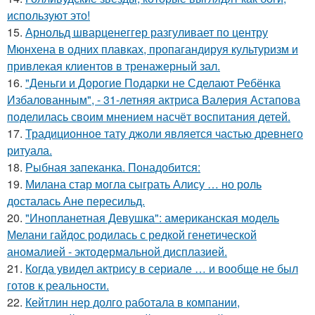
используют это!
15.
Арнольд шварценеггер разгуливает по центру
Мюнхена в одних плавках, пропагандируя культуризм и
привлекая клиентов в тренажерный зал.
16.
"Деньги и Дорогие Подарки не Сделают Ребёнка
Избалованным", - 31-летняя актриса Валерия Астапова
поделилась своим мнением насчёт воспитания детей.
17.
Традиционное тату джоли является частью древнего
ритуала.
18.
Рыбная запеканка. Понадобится:
19.
Милана стар могла сыграть Алису … но роль
досталась Ане пересильд.
20.
"Инопланетная Девушка": американская модель
Мелани гайдос родилась с редкой генетической
аномалией - эктодермальной дисплазией.
21.
Когда увидел актрису в сериале … и вообще не был
готов к реальности.
22.
Кейтлин нер долго работала в компании,