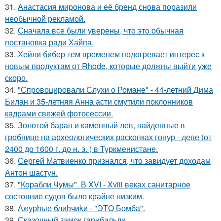
31.
Анастасия миронова и её бренд снова поразили
необычной рекламой.
32.
Сначала все были уверены, что это обычная
постановка ради Хайпа.
33.
Хейли бибер тем временем подогревает интерес к
новым продуктам от Rhode, которые должны выйти уже
скоро.
34.
"Спровоцировали Слухи о Романе" - 44-летний Дима
Билан и 35-летняя Анна асти смутили поклонников
кадрами свежей фотосессии.
35.
Золотой баран и каменный лев, найденные в
гробнице на археологических раскопках гонур - депе (от
2400 до 1600 г. до н. э. ) в Туркменистане.
36.
Сергей Матвиенко признался, что завидует доходам
Антон шастун.
37.
"Корабли Чумы". В XVI - Xviii веках санитарное
состояние судов было крайне низким.
38.
Ажурhые блиhчиkи - "ЭТO Бомба".
39.
Сказочный замок гарибальди.