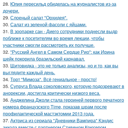
28.
Юлия пересильд обиделась на журналистов из-за
дочери.
29.
Слоеный салат "Орхидея".
30.
Салат из зеленой фасоли с яйцами.
31.
В зоопарке сан - Диего сотрудники поднесли выдр
поближе к посетителям во время лекции, чтобы
участники смогли рассмотреть их получше.
32.
"Русский Ангел в Самом Сердце Рио": как Ирина
шейк покорила бразильский карнавал.
33.
Щитовидка - это не только анализы, но и то, как вы
выглядите каждый день.
34.
Торт "Мимоза". Всё гениальное - просто!
35.
Супруга Влада соколовского, которую подозревают в
анорексии, достигла критически низкого веса.
36.
Анджелина Джоли стала героиней первого печатного
номера французского Time, показав шрам после
профилактической мастэктомии 2013 года.
37.
Актриса из сериала "Дневники Вампира" Кэндис
аккола вместе с партнером Стивеном Крюгером