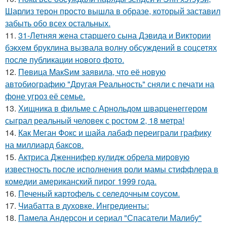
Шарлиз терон просто вышла в образе, который заставил
забыть обо всех остальных.
11.
31-Летняя жена старшего сына Дэвида и Виктории
бэкхем бруклина вызвала волну обсуждений в соцсетях
после публикации нового фото.
12.
Пeвица MакSим заявила, что её новую
автобиографию "Другая Реальность" сняли с печати на
фоне угроз её семье.
13.
Хищника в фильме с Арнольдом шварценеггером
сыграл реальный человек с ростом 2, 18 метра!
14.
Как Меган Фокс и шайа лабаф переиграли графику
на миллиард баксов.
15.
Актриса Дженнифер кулидж обрела мировую
известность после исполнения роли мамы стиффлера в
комедии американский пирог 1999 года.
16.
Печеный картофель с селедочным соусом.
17.
Чиабатта в духовке. Ингредиенты:
18.
Памела Андерсон и сериал "Спасатели Малибу"