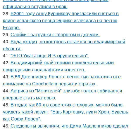
официально вступили в брак.
38.
В2001 году Анну Курникову пригласили сняться в
клипе испанского певца Энрике иглесиаса на песню
Escape.
39.
Слойки - ватрушки с творогом и джемом.
40.
Вода уходит, но контроль остаётся во владимирской
области.
41.
"ЭТО Ужасающе И Разрушительно".
42.
Владимирский край своими привлекательными
природными ландшафтами известен.
43.
В 56 Дженнифер Лопес с лёгкостью захватила все
внимание на Coachella в перьях и стразах.
44.
Актриса из "Мстителей" элизабет олсен собирается
впервые стать матерью.
45.
В годах так 80-х в советских столовых, можно было
увидеть такой лозунг: "Ешь Картошку, лук и Хрен, Будешь
как Софи Лорен".
46.
Следопыты выяснили, что Дима Масленников сделал