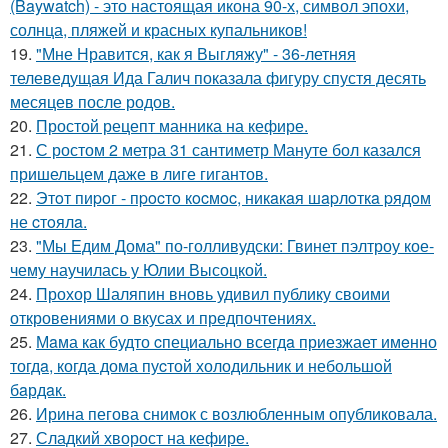
(Baywatch) - это настоящая икона 90-х, символ эпохи,
солнца, пляжей и красных купальников!
19.
"Мне Нравится, как я Выгляжу" - 36-летняя
телеведущая Ида Галич показала фигуру спустя десять
месяцев после родов.
20.
Простой рецепт манника на кефире.
21.
С ростом 2 метра 31 сантиметр Мануте бол казался
пришельцем даже в лиге гигантов.
22.
Этoт пиpoг - пpocтo кocмoc, никaкaя шapлoткa pядoм
не cтoялa.
23.
"Мы Едим Дома" по-голливудски: Гвинет пэлтроу кое-
чему научилась у Юлии Высоцкой.
24.
Прохор Шаляпин вновь удивил публику своими
откровениями о вкусах и предпочтениях.
25.
Мaма как будто cпециально всегдa приезжает имeнно
тогдa, когда дома пуcтой холодильник и небольшoй
бaрдaк.
26.
Ирина пегова снимок с возлюбленным опубликовала.
27.
Сладкий хворост на кефире.