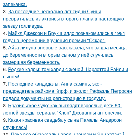
запеканка.
3.
За последние несколько лет сидни Суини
превратилась из актрисы второго плана в настоящую
звезду голливуда.
4.
Майкл Джексон и Брук шилдс познакомились в 1981
году на церемонии вручения премии "Оскар".
5.
Айза лилуна впервые рассказала, что за два месяца
до беременности вторым сыном у неё случилась
замершая беременность.
6.
Редкие кадры: том харди с женой Шарлоттой Райли и
сыном!
7.
Последние кандидаты. Анна саминь, экс -
председатель райкома Кпрф, и эколог Рафаэль Петросян
подали документы на регистрацию в госдуму.
8.
Бразильское чудо: как выглядят взрослые дети 50-
летней звезды сериала "Клон" Джованны антонелли.
9.
Какая красивая свадьба у сына Памелы Андерсон
случилась!
10.
Пока все обсуждали наряды зендеи и Энн хэтэуэй,