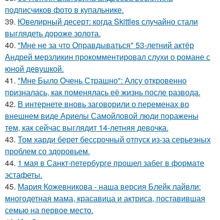
подписчиков фото в купальнике.
39.
Ювелирный десерт: когда Skittles случайно стали
выглядеть дороже золота.
40.
"Мне не за что Оправдываться" 53-летний актёр
Андрей мерзликин прокомментировал слухи о романе с
юной девушкой.
41.
"Мне Было Очень Страшно": Алсу откровенно
призналась, как поменялась её жизнь после развода.
42.
В интернете вновь заговорили о переменах во
внешнем виде Ариелы Самойловой люди поражены
тем, как сейчас выглядит 14-летняя девочка.
43.
Том харди берет бессрочный отпуск из-за серьезных
проблем со здоровьем.
44.
1 мая в Санкт-петербурге прошел забег в формате
эстафеты.
45.
Мария Кожевникова - наша версия Блейк лайвли:
многодетная мама, красавица и актриса, поставившая
семью на первое место.