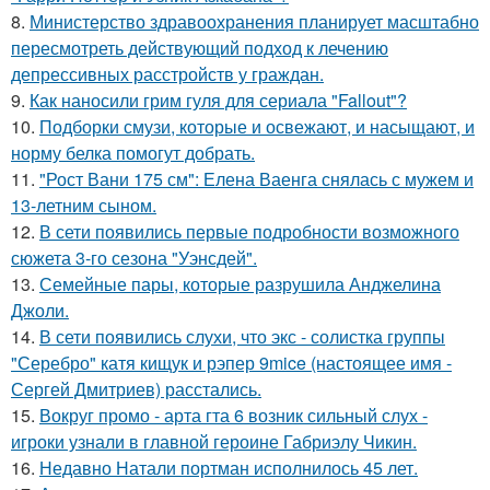
8.
Министерство здравоохранения планирует масштабно
пересмотреть действующий подход к лечению
депрессивных расстройств у граждан.
9.
Как наносили грим гуля для сериала "Fallout"?
10.
Подборки смузи, которые и освежают, и насыщают, и
норму белка помогут добрать.
11.
"Рост Вани 175 см": Елена Ваенга снялась с мужем и
13-летним сыном.
12.
В сети появились первые подробности возможного
сюжета 3-го сезона "Уэнсдей".
13.
Семейные пары, которые разрушила Анджелина
Джоли.
14.
В сети появились слухи, что экс - солистка группы
"Серебро" катя кищук и рэпер 9mice (настоящее имя -
Сергей Дмитриев) расстались.
15.
Вокруг промо - арта гта 6 возник сильный слух -
игроки узнали в главной героине Габриэлу Чикин.
16.
Недавно Натали портман исполнилось 45 лет.