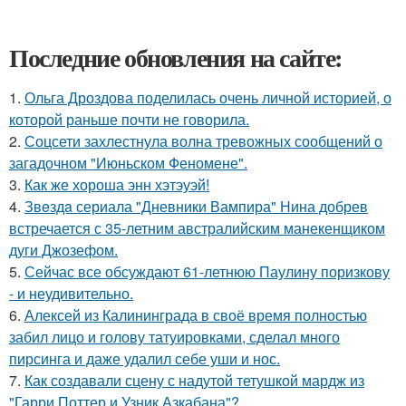
Последние обновления на сайте:
1.
Ольга Дроздова поделилась очень личной историей, о
которой раньше почти не говорила.
2.
Соцсети захлестнула волна тревожных сообщений о
загадочном "Июньском Феномене".
3.
Как же хороша энн хэтэуэй!
4.
Звeздa сериала "Дневники Вампира" Нина добрев
встречается с 35-летним австралийским манекенщиком
дуги Джозефом.
5.
Сейчас все обсуждают 61-летнюю Паулину поризкову
- и неудивительно.
6.
Алексей из Калининграда в своё время полностью
забил лицо и голову татуировками, сделал много
пирсинга и даже удалил себе уши и нос.
7.
Как создавали сцену с надутой тетушкой мардж из
"Гарри Поттер и Узник Азкабана"?