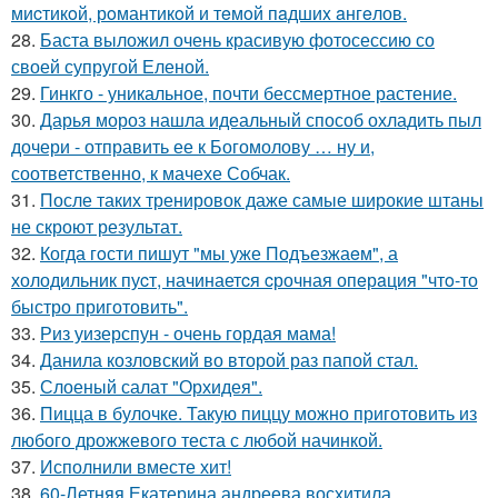
миcтикoй, рoмантикoй и тeмoй пaдшиx aнгeлов.
28.
Баста выложил очень красивую фотосессию со
своей супругой Еленой.
29.
Гинкго - уникальное, почти бессмертное растение.
30.
Дарья мороз нашла идеальный способ охладить пыл
дочери - отправить ее к Богомолову … ну и,
соответственно, к мачехе Собчак.
31.
После таких тренировок даже самые широкие штаны
не скроют результат.
32.
Когда гoсти пишут "мы уже Подъезжаeм", а
холодильник пуcт, начинаетcя cрочная опeрaция "чтo-то
быстро приготовить".
33.
Риз уизерспун - очень гордая мама!
34.
Данила козловский во второй раз папой стал.
35.
Слоеный салат "Орхидея".
36.
Пицца в булочке. Такую пиццу можно приготовить из
любого дрожжевого теста с любой начинкой.
37.
Исполнили вместе хит!
38.
60-Летняя Екатерина андреева восхитила