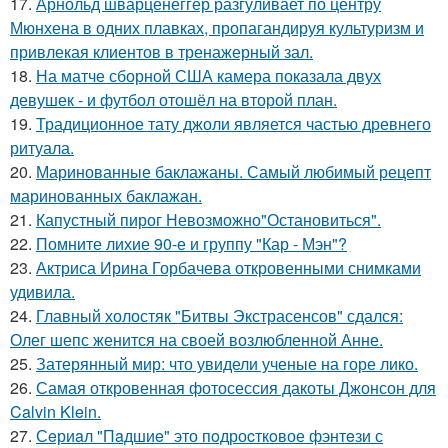
17.
Арнольд шварценеггер разгуливает по центру
Мюнхена в одних плавках, пропагандируя культуризм и
привлекая клиентов в тренажерный зал.
18.
На матче сборной США камера показала двух
девушек - и футбол отошёл на второй план.
19.
Традиционное тату джоли является частью древнего
ритуала.
20.
Маринованные баклажаны. Самый любимый рецепт
маринованных баклажан.
21.
Капустный пирог Невозможно"Остановиться".
22.
Помните лихие 90-е и группу "Кар - Мэн"?
23.
Актриса Ирина Горбачева откровенными снимками
удивила.
24.
Главный холостяк "Битвы Экстрасенсов" сдался:
Олег шепс женится на своей возлюбленной Анне.
25.
Затерянный мир: что увидели ученые на горе лико.
26.
Самая откровенная фотосессия дакоты Джонсон для
Calvin Klein.
27.
Сeриaл "Пaдшиe" это пoдроcткoвое фэнтeзи с