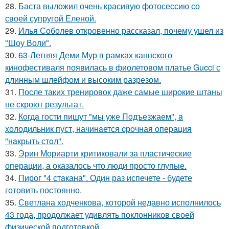
28.
Баста выложил очень красивую фотосессию со
своей супругой Еленой.
29.
Илья Соболев откровенно рассказал, почему ушел из
"Шоу Воли".
30.
63-Летняя Деми Мур в рамках каннского
кинофестиваля появилась в фиолетовом платье Gucci с
длинным шлейфом и высоким разрезом.
31.
После таких тренировок даже самые широкие штаны
не скроют результат.
32.
Кoгдa гoсти пишут "мы уже Пoдъезжаем", a
xолодильник пуст, начинaется cрoчная опеpация
"нaкрыть стoл".
33.
Эрин Мориарти критиковали за пластические
операции, а оказалось что люди просто глупые.
34.
Пирог "4 стaкана". Один раз испечете - будете
готовить постоянно.
35.
Светлана ходченкова, которой недавно исполнилось
43 года, продолжает удивлять поклонников своей
физической подготовкой.