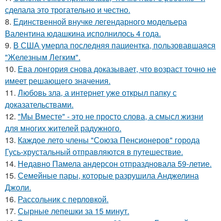
сделала это трогательно и честно.
8.
Единственной внучке легендарного модельера
Валентина юдашкина исполнилось 4 года.
9.
В США умерла последняя пациентка, пользовавшаяся
"Железным Легким".
10.
Ева лонгория снова доказывает, что возраст точно не
имеет решающего значения.
11.
Любовь зла, а интернет уже открыл папку с
доказательствами.
12.
"Мы Вместе" - это не просто слова, а смысл жизни
для многих жителей радужного.
13.
Каждое лето члены "Союза Пенсионеров" города
Гусь-хрустальный отправляются в путешествие.
14.
Недавно Памела андерсон отпраздновала 59-летие.
15.
Семейные пары, которые разрушила Анджелина
Джоли.
16.
Рассольник с перловкой.
17.
Сырные лепешки за 15 минут.