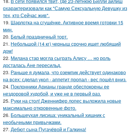
18.
В сети появился твит, где 23-летнюю Билли айлиш
охарактеризовали как "Самую Сексуальную Девушку из
тех, кто Сейчас жив".
19.
Шарлотка на сгущёнке. Активное время готовки 15
мин.
20.
Белый праздничный торт.
21.
Небольшой (14 кг) черныш срочно ищет любящий
дом!
22.
Милана стар могла сыграть Алису … но роль
досталась Ане пересильд.
23.
Раньше я думала, что оземпик действует одинаково
на всех: сделал укол - аппетит пропал - вес пошёл вниз.
24.
Поклонники Арианы гранде обеспокоены ее
нездоровой худобой, и уже не в первый раз.
25.
Руки на стол! Дженнифер лопес выложила новые
максимально откровенные фото.
26.
Большеухая лисица: уникальный хищник с
необычными привычками.
27.
Дебют сына Пугачёвой и Галкина!