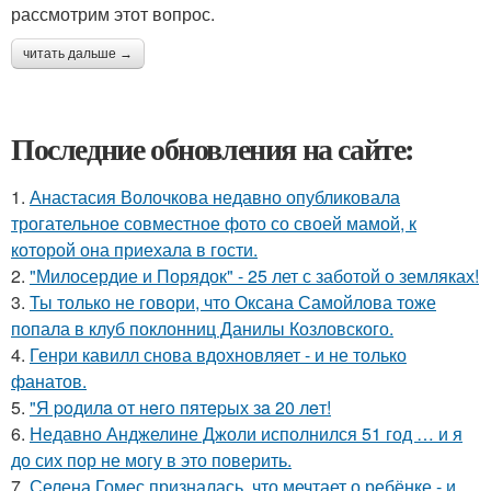
рассмотрим этот вопрос.
читать дальше →
Последние обновления на сайте:
1.
Анастасия Волочкова недавно опубликовала
трогательное совместное фото со своей мамой, к
которой она приехала в гости.
2.
"Милосердие и Порядок" - 25 лет с заботой о земляках!
3.
Ты только не говори, что Оксана Самойлова тоже
попала в клуб поклонниц Данилы Козловского.
4.
Генри кавилл снова вдохновляет - и не только
фанатов.
5.
"Я poдилa oт нeгo пятepых зa 20 лeт!
6.
Недавно Анджелине Джоли исполнился 51 год … и я
до сих пор не могу в это поверить.
7.
Селена Гомес призналась, что мечтает о ребёнке - и