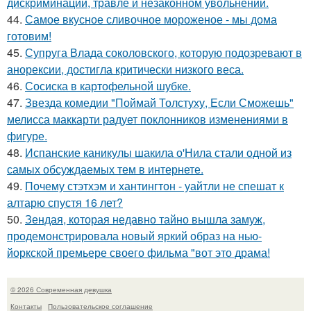
дискриминации, травле и незаконном увольнении.
44.
Самое вкусное сливочное мороженое - мы дома
готовим!
45.
Супруга Влада соколовского, которую подозревают в
анорексии, достигла критически низкого веса.
46.
Сосиска в картофельной шубке.
47.
Звезда комедии "Поймай Толстуху, Если Сможешь"
мелисса маккарти радует поклонников изменениями в
фигуре.
48.
Испанские каникулы шакила о'Нила стали одной из
самых обсуждаемых тем в интернете.
49.
Почему стэтхэм и хантингтон - уайтли не спешат к
алтарю спустя 16 лет?
50.
Зендая, которая недавно тайно вышла замуж,
продемонстрировала новый яркий образ на нью-
йоркской премьере своего фильма "вот это драма!
© 2026 Современная девушка
Контакты
Пользовательское соглашение