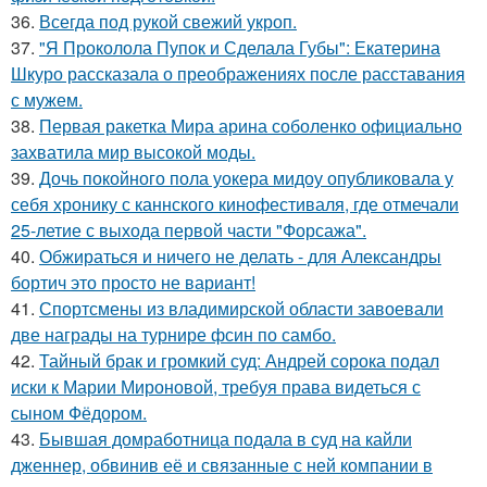
36.
Всегда под рукой свежий укроп.
37.
"Я Проколола Пупок и Сделала Губы": Екатерина
Шкуро рассказала о преображениях после расставания
с мужем.
38.
Первая ракетка Мира арина соболенко официально
захватила мир высокой моды.
39.
Дочь покойного пола уокера мидоу опубликовала у
себя хронику с каннского кинофестиваля, где отмечали
25-летие с выхода первой части "Форсажа".
40.
Обжираться и ничего не делать - для Александры
бортич это просто не вариант!
41.
Спортсмены из владимирской области завоевали
две награды на турнире фсин по самбо.
42.
Тайный брак и громкий суд: Андрей сорока подал
иски к Марии Мироновой, требуя права видеться с
сыном Фёдором.
43.
Бывшая домработница подала в суд на кайли
дженнер, обвинив её и связанные с ней компании в