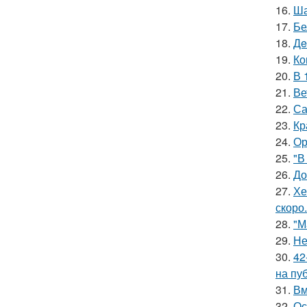
16.
Ша
17.
Бе
18.
Дe
19.
Ко
20.
В 
21.
Ве
22.
Са
23.
Кр
24.
Ор
25.
"В
26.
До
27.
Хе
скоро.
28.
"М
29.
Не
30.
42
на пу
31.
Вм
32.
Ос