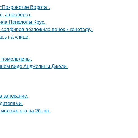
 "Покровские Ворота".
ю, а наоборот.
ила Пенелопы Крус.
з сапфиров возложила венок к кенотафу.
сь на улице.
о помолвлены.
шнем виде Анджелины Джоли.
а запекание.
одителями.
моложе его на 20 лет.