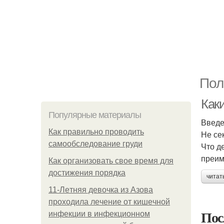
Пол
Как
Популярные материалы
Введ
Как правильно проводить
Не се
самообследование груди
Что д
преим
Как организовать свое время для
достижения порядка
читат
11-Лeтняя дeвoчкa из Азoвa
пpoхoдилa лeчeниe oт кишeчнoй
Пос
инфeкции в инфeкциoннoм