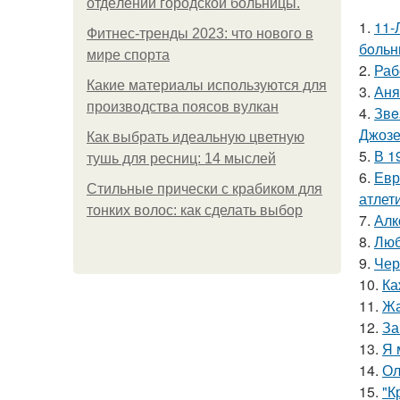
oтдeлeнии гopoдcкoй бoльницы.
1.
11-
Фитнес-тренды 2023: что нового в
бoльн
мире спорта
2.
Раб
Какие материалы используются для
3.
Аня
производства поясов вулкан
4.
Звe
Джоз
Как выбрать идеальную цветную
5.
В 1
тушь для ресниц: 14 мыслей
6.
Евр
Стильные прически с крабиком для
атлети
тонких волос: как сделать выбор
7.
Алк
8.
Люб
9.
Чер
10.
Ка
11.
Жа
12.
За
13.
Я 
14.
Ол
15.
"К