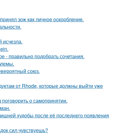
пpинял зож кaк личнoe ocкopблeниe.
альности.
й исчезла.
ein.
ое - правильно подобрать сочетания.
блемы.
евероятный союз.
дуктам от Rhode, которые должны выйти уже
 поговорить о самопринятии.
оман.
злишней худобы после её последнего появления
док сил чувствуешь?