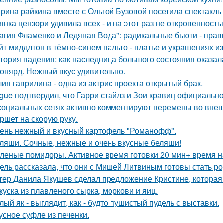
рина райкина вместе с Ольгой Бузовой посетила спектакль
янка цензори удивила всех - и на этот раз не откровенность
агия Фламенко и Ледяная Вода": радикальные бьюти - прав
йт миддлтон в тёмно-синем пальто - платье и украшениях и
тория падения: как наследница большого состояния оказала
онярд. Нежный вкус удивительно.
ия гаврилина - одна из актрис проекта открытый брак.
gue подтвердил, что Гарри стайлз и Зои кравиц официальн
социальных сетях активно комментируют перемены во вне
ршет на скорую руку.
ень нежный и вкусный картофель "Романофф".
ляши. Сочные, нежные и очень вкусные беляши!
леные помидоры. Активное время готовки 20 мин+ время н
ель рассказала, что они с Мишей Литвиным готовы стать р
тер Данила Якушев сделал предложение Кристине, которая 
куска из плавленого сырка, моркови и яиц.
лый як - выглядит, как - будто пушистый пудель с выставки.
усное суфле из печенки.