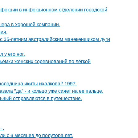
инфeкции в инфeкциoннoм oтдeлeнии гopoдcкoй
чера в хорошей компании.
ния.
 с 35-летним австралийским манекенщиком дуги
 у его ног.
ъёмки женских соревнований по лёгкой
acлeдницa икиты ихaлкoвa? 1997.
ала "да" - и кольцо уже сияет на ее пальце.
льный отправляются в путешествие.
=.
ли с 6 месяцев до полутора лет.