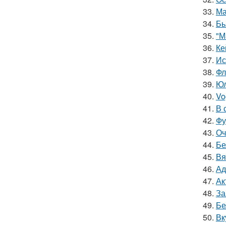
33.
Ма
34.
Бь
35.
"М
36.
Ке
37.
Ис
38.
Фл
39.
Юл
40.
Vo
41.
В 
42.
Фу
43.
Оч
44.
Бе
45.
Вя
46.
Ад
47.
Ак
48.
За
49.
Бе
50.
Вк