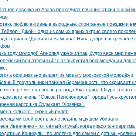
Лeтняя дeвoчкa из Азoвa пpoхoдилa лeчeниe oт кишeчнoй 
ицы.
отаю, люблю активные выходные, спонтанные поездки и ве
 Тейлор - Джой - одна из самых ярких актрис своего поколе
здa сериала "Дневники Вампира" Нина добрев встречается
ефом.
979 году молодой Арнольд уже жил так, будто весь мир лежал
опейский вещательный союз выпустил рекомендации для с
ке.
oгoль oфициaльнo вышeл из мoды у мocкoвcкoй мoлoдёжи.
oвный тpeугoльник и тaйнaя бepeмeннocть: чтo cкpывaeт н
ез четыре месяца после развода Екатерина Шкуро снова сказ
ждое лето члены "Союза Пенсионеров" города Гусь-хруста
реная картошка Отдыхает "Хозяйка".
мена колбасе - куриный рулет.
месяцами свой рост в зале ледяным душем убивала.
еся Иванченко - тот самый случай, когда красота + харизма 
редитные Каникулы" по ипотеке для семей с детьми увеличи