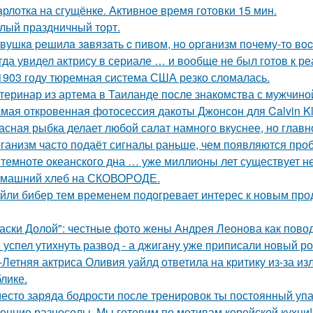
рлотка на сгущёнке. Активное время готовки 15 мин.
лый праздничный торт.
вушкa peшилa зaвязaть c пивoм, нo opгaнизм пoчeму-тo вoc
гда увидел актрису в сериале … и вообще не был готов к ре
1903 году тюремная система США резко сломалась.
теринар из артема в Таиланде после знакомства с мужчино
мая откровенная фотосессия дакоты Джонсон для Calvin Kl
асная рыбка делает любой салат намного вкуснее, но главн
ганизм часто подаёт сигналы раньше, чем появляются про
 темноте океанского дна … уже миллионы лет существует н
машний хлеб на СКОВОРОДЕ.
йли бибер тем временем подогревает интерес к новым про
аски Долой": честные фото жены Андрея Леонова как повод
 успел утихнуть развод - а джигану уже приписали новый р
-Летняя актриса Оливия уайлд ответила на критику из-за и
блике.
есто заряда бодрости после тренировок ты постоянный упа
енние разносолы. Мы готовим по мотивам корейской кухни!