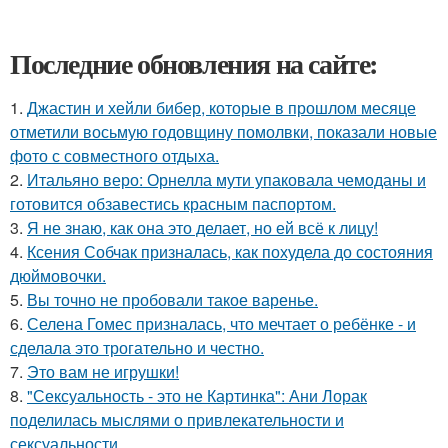
Последние обновления на сайте:
1.
Джастин и хейли бибер, которые в прошлом месяце
отметили восьмую годовщину помолвки, показали новые
фото с совместного отдыха.
2.
Итальяно веро: Орнелла мути упаковала чемоданы и
готовится обзавестись красным паспортом.
3.
Я не знаю, как она это делает, но ей всё к лицу!
4.
Ксения Собчак призналась, как похудела до состояния
дюймовочки.
5.
Вы точно не пробовали такое варенье.
6.
Селена Гомес призналась, что мечтает о ребёнке - и
сделала это трогательно и честно.
7.
Это вам не игрушки!
8.
"Сексуальность - это не Картинка": Ани Лорак
поделилась мыслями о привлекательности и
сексуальности.