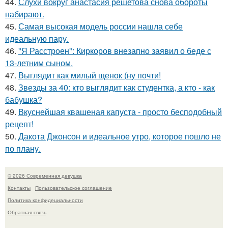
44.
Слухи вокруг анастасия решетова снова обороты
набирают.
45.
Самая высокая модель россии нашла себе
идеальную пару.
46.
"Я Расстроен": Киркоров внезапно заявил о беде с
13-летним сыном.
47.
Выглядит как милый щенок (ну почти!
48.
Звезды за 40: кто выглядит как студентка, а кто - как
бабушка?
49.
Вкуснейшая квашеная капуста - просто бесподобный
рецепт!
50.
Дакота Джонсон и идеальное утро, которое пошло не
по плану.
© 2026 Современная девушка
Контакты
Пользовательское соглашение
Политика конфидециальности
Обратная связь