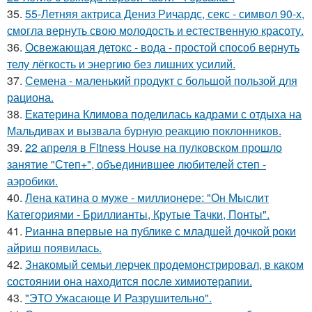
35.
55-Летняя актриса Дениз Ричардс, секс - символ 90-х,
смогла вернуть свою молодость и естественную красоту.
36.
Освежающая детокс - вода - простой способ вернуть
телу лёгкость и энергию без лишних усилий.
37.
Семена - маленький продукт с большой пользой для
рациона.
38.
Екатерина Климова поделилась кадрами с отдыха на
Мальдивах и вызвала бурную реакцию поклонников.
39.
22 апреля в Fitness House на пулковском прошло
занятие "Степ+", объединившее любителей степ -
аэробики.
40.
Лена катина о муже - миллионере: "Он Мыслит
Категориями - Бриллианты, Крутые Тачки, Понты".
41.
Рианна впервые на публике с младшей дочкой роки
айриш появилась.
42.
Знакомый семьи лерчек продемонстрировал, в каком
состоянии она находится после химиотерапии.
43.
"ЭТО Ужасающе И Разрушительно".