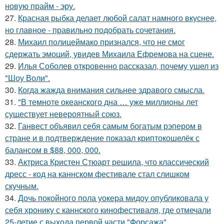
новую прайм - эру.
27.
Красная рыбка делает любой салат намного вкуснее,
но главное - правильно подобрать сочетания.
28.
Михаил полицеймако признался, что не смог
сдержать эмоций, увидев Михаила Ефремова на сцене.
29.
Илья Соболев откровенно рассказал, почему ушел из
"Шоу Воли".
30.
Когда жажда внимания сильнее здравого смысла.
31.
"В темноте океанского дна … уже миллионы лет
существует невероятный союз.
32.
Ганвест объявил себя самым богатым рэпером в
стране и в подтверждение показал криптокошелёк с
балансом в $88, 000, 000.
33.
Актриса Кристен Стюарт решила, что классический
дресс - код на каннском фестивале стал слишком
скучным.
34.
Дочь покойного пола уокера мидоу опубликовала у
себя хронику с каннского кинофестиваля, где отмечали
25-летие с выхода первой части "Форсажа".