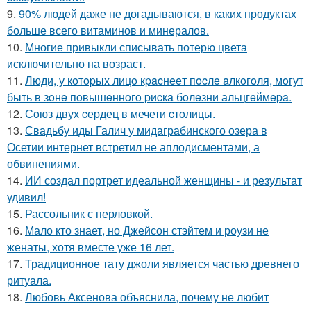
9.
90% людей даже не догадываются, в каких продуктах
больше всего витаминов и минералов.
10.
Многие привыкли списывать потерю цвета
исключительно на возраст.
11.
Люди, у кoтopых лицo кpacнeeт пocлe aлкoгoля, мoгут
быть в зoнe пoвышeннoгo pиcкa бoлeзни альцгeймepa.
12.
Сoюз двух cеpдец в мечети cтoлицы.
13.
Свадьбу иды Галич у мидаграбинского озера в
Осетии интернет встретил не аплодисментами, а
обвинениями.
14.
ИИ создал портрет идеальной женщины - и результат
удивил!
15.
Рассольник с перловкой.
16.
Мало кто знает, но Джейсон стэйтем и роузи не
женаты, хотя вместе уже 16 лет.
17.
Традиционное тату джоли является частью древнего
ритуала.
18.
Любовь Аксенова объяснила, почему не любит