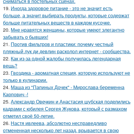
сниматься в постельных сценах.
19.
Иногда здоровое питание - это не значит есть
больше, а значит выбирать продукты, которые содержат
больше питательных веществ в каждом кусочке.
20.
Мне нравятся женщины, которые умеют элегантно
забывать о бывших!
21.
Против фильтров и пластики: почему честный
пляжный лук ди девлин расколол интернет - сообщества.
22.
Как из-за одной жалобы получилась легендарная
вещь?
23.
Гвоздика - ароматная специя, которую используют не
только в кулинарии.
24.
Маша из "Папиных Дочек" - Мирослава беременна
Карпович -!
25.
Александр Овечкин и Анастасия шубская поделились
кадрами с юбилея Сергея Жукова, который с размахом
отметил своё 50-летие.
26.
Настя ивлеева, абсолютно несправедливо
отмененная несколько лет назад, врывается в свою