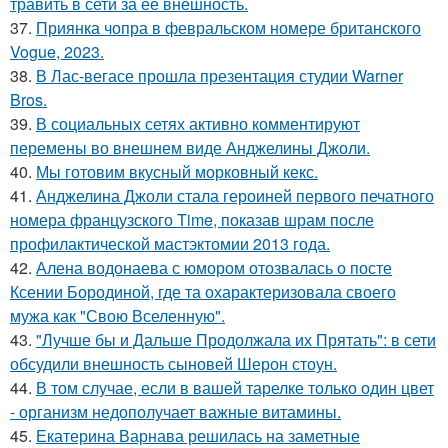
травить в сети за её внешность.
37.
Приянка чопра в февральском номере британского
Vogue, 2023.
38.
В Лас-вегасе прошла презентация студии Warner
Bros.
39.
В социальных сетях активно комментируют
перемены во внешнем виде Анджелины Джоли.
40.
Мы готовим вкусный морковный кекс.
41.
Анджелина Джоли стала героиней первого печатного
номера французского Time, показав шрам после
профилактической мастэктомии 2013 года.
42.
Алена водонаева с юмором отозвалась о посте
Ксении Бородиной, где та охарактеризовала своего
мужа как "Свою Вселенную".
43.
"Лучше бы и Дальше Продолжала их Прятать": в сети
обсудили внешность сыновей Шерон стоун.
44.
В том случае, если в вашей тарелке только один цвет
- организм недополучает важные витамины.
45.
Екатерина Варнава решилась на заметные