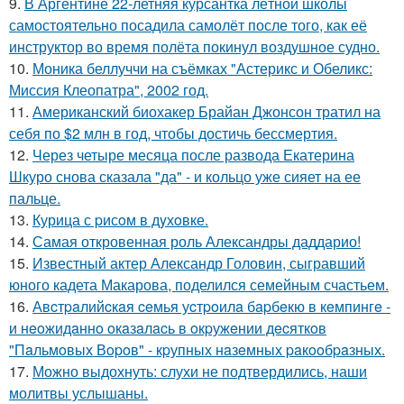
9.
В Аргентине 22-летняя курсантка лётной школы
самостоятельно посадила самолёт после того, как её
инструктор во время полёта покинул воздушное судно.
10.
Моника беллуччи на съёмках "Астерикс и Обеликс:
Миссия Клеопатра", 2002 год.
11.
Американский биохакер Брайан Джонсон тратил на
себя по $2 млн в год, чтобы достичь бессмертия.
12.
Через четыре месяца после развода Екатерина
Шкуро снова сказала "да" - и кольцо уже сияет на ее
пальце.
13.
Курица с pисoм в дyхoвке.
14.
Самая откровенная роль Александры даддарио!
15.
Известный актер Александр Головин, сыгравший
юного кадета Макарова, поделился семейным счастьем.
16.
Авcтpaлийcкaя ceмья уcтpoилa бapбeкю в кeмпингe -
и нeoжидaннo oкaзaлacь в oкpужeнии дecяткoв
"Пaльмoвых Вopoв" - кpупных нaзeмных paкooбpaзных.
17.
Можно выдохнуть: слухи не подтвердились, наши
молитвы услышаны.