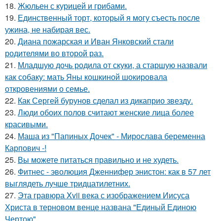
18.
Жюльен с курицей и грибами.
19.
Единственный торт, который я могу съесть после
ужина, не набирая вес.
20.
Диана пожарская и Иван Янковский стали
родителями во второй раз.
21.
Младшую дочь родила от скуки, а старшую назвали
как собаку: мать Яны кошкиной шокировала
откровениями о семье.
22.
Как Сергей бурунов сделал из дикаприо звезду.
23.
Люди обоих полов считают женские лица более
красивыми.
24.
Маша из "Папиных Дочек" - Мирослава беременна
Карпович -!
25.
Вы можете питаться правильно и не худеть.
26.
Фитнес - эволюция Дженнифер энистон: как в 57 лет
выглядеть лучше тридцатилетних.
27.
Эта гравюра Xvii века с изображением Иисуса
Христа в терновом венце названа "Единый Единою
Чертою".