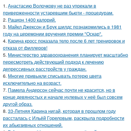
1.
Анастасию Волочкову не раз упрекали в
приверженности устаревшим бьюти - процедурам.
2.
Рацион 1400 калорий.
3.
Майкл Джексон и Брук шилдс познакомились в 1981
году на церемонии вручения премии "Оскар".
4.
Карина кросс показала тело после 6 лет тренировок и
отказа от филлеров!
5.
Министерство здравоохранения планирует масштабно
пересмотреть действующий подход к лечению
депрессивных расстройств у граждан.
6.
Многие привыкли списывать потерю цвета
исключительно на возраст.
7.
Памела Андерсон сейчас почти не красится, но в
конце девяностых и начале нулевых у неё был совсем
другой образ.
8.
33-Летняя Карина нигай, которая в прошлом году
рассталась с Ильёй Гореловым, раскрыла подробности
их абьюзивных отношений.