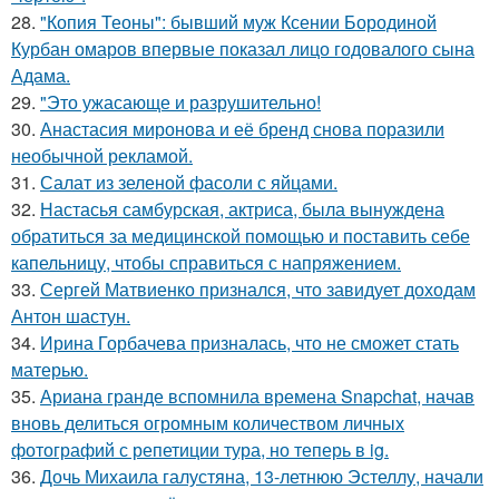
28.
"Копия Теоны": бывший муж Ксении Бородиной
Курбан омаров впервые показал лицо годовалого сына
Адама.
29.
"Это ужасающе и разрушительно!
30.
Анастасия миронова и её бренд снова поразили
необычной рекламой.
31.
Салат из зеленой фасоли с яйцами.
32.
Настасья самбурская, актриса, была вынуждена
обратиться за медицинской помощью и поставить себе
капельницу, чтобы справиться с напряжением.
33.
Сергей Матвиенко признался, что завидует доходам
Антон шастун.
34.
Ирина Горбачева призналась, что не сможет стать
матерью.
35.
Ариана гранде вспомнила времена Snapchat, начав
вновь делиться огромным количеством личных
фотографий с репетиции тура, но теперь в ig.
36.
Дочь Михаила галустяна, 13-летнюю Эстеллу, начали