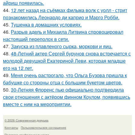
айриш появилась.
44.
12 лет назад на съёмках фильма волк с уолл - стрит
познакомились Леонардо ди каприо и Марго Робби.
45.
Тушенка в домашних условиях.
46.
Разрыв адель и Михаила Литвина спровоцировал
настоящий переполох в сети.
47.
Закуска из плавленого сырка, моркови и яиц.
48.
48-Летний актер Сергей бурунов снова встречается с
молодой девушкой Екатериной Леви, которая младше
его на 12 лет.
49.
Меня очень растрогало, что Ольга Бузова пришла к
бабушке со стороны отца с большим букетом цветов.
50.
30-Летняя Флоренс пью официально подтвердила
свои отношения с актёром финном Коулом, появившись
вместе с ним на мероприятии.
© 2026 Современная девушка
Контакты
Пользовательское соглашение
Политика конфидециальности