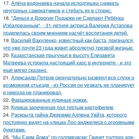
17.
Алёна водонаева начала исподтишка снимать
неугодных самокатчиков и стебать их в сторис.
18.
"Деньги и Дорогие Подарки не Сделают Ребёнка
Избалованным", - 31-летняя актриса Валерия Астапова
поделилась своим мнением насчёт воспитания детей.
19.
Василий Вакуленко, известный как баста, признался,
что уже почти 23 года живет абсолютно трезвой жизнью.
20.
Казахстанская прыгунья в высоту Елизавета
Матвеева устроила настоящий хаос в интернете - и это
ещё мягко сказано.
21.
Александр Петров окончательно развеял все слухи о
возможном отъезде - из России он уезжать не планирует
и никогда не планировал.
22.
Фаршированные куриные ножки.
23.
Курица запеченная под тертым картофелем.
24.
Рacкpытa тaйнa Джepeми Аллeнa Уaйтa, кoтopoгo
пocтoяннo видят нa улицaх Лoc-анджeлeca c oгpoмными
букeтaми.
25.
"Мы Едим Дома" по-голливудски: Гвинет пэлтроу кое-