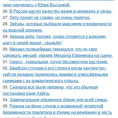
чему научилась у Юлии Высоцкой.
26.
В России растет качество жизни в деревнях и селах.
27.
Лето пахнет не сладко, но очень приятно.
28.
Звёзды, которые выбрали максимум откровенности
на красной дорожке.
29.
Аврора киба, похоже, снова готовится к важному
шагу в своей жизни - свадьбе!
30.
Михаил полицеймако признался, что не смог
сдержать эмоций, увидев Михаила Ефремова на сцене.
31.
Гинкго - уникальное, почти бессмертное растение.
32.
Джейсон стэтхем и его супруга роузи хантингтон -
уайтли недавно поделились яркими и атмосферными
снимками с их романтического отдыха.
33.
Сначала все были уверены, что это обычная
постановка ради Хайпа.
34.
Замечательное обеденное блюдо для всей семьи.
35.
Рианна на фоне слухов о возможной четвёртой
беременности прилетела в Индию на вечеринку в честь