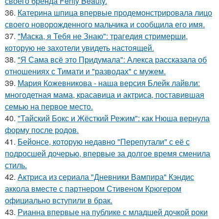
своего бренда Fenty Beauty.
36.
Катерина шпица впервые продемонстрировала лицо
своего новорожденного мальчика и сообщила его имя.
37.
"Маска, я Тебя не Знаю": трагедия стримерши,
которую не захотели увидеть настоящей.
38.
"Я Сама всё это Придумала": Алекса рассказала об
отношениях с Тимати и "разводах" с мужем.
39.
Мария Кожевникова - наша версия Блейк лайвли:
многодетная мама, красавица и актриса, поставившая
семью на первое место.
40.
"Тайский Бокс и Жёсткий Режим": как Нюша вернула
форму после родов.
41.
Бейонсе, которую недавно "Перепутали" с её с
подросшей дочерью, впервые за долгое время сменила
стиль.
42.
Актриса из сериала "Дневники Вампира" Кэндис
аккола вместе с партнером Стивеном Крюгером
официально вступили в брак.
43.
Рианна впервые на публике с младшей дочкой роки