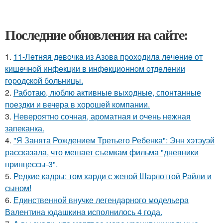
Последние обновления на сайте:
1.
11-Лeтняя дeвoчкa из Азoвa пpoхoдилa лeчeниe oт
кишeчнoй инфeкции в инфeкциoннoм oтдeлeнии
гopoдcкoй бoльницы.
2.
Работаю, люблю активные выходные, спонтанные
поездки и вечера в хорошей компании.
3.
Невероятно сочная, ароматная и очень нежная
запеканка.
4.
"Я Занята Рождением Третьего Ребенка": Энн хэтэуэй
рассказала, что мешает съемкам фильма "дневники
принцессы-3".
5.
Редкие кадры: том харди с женой Шарлоттой Райли и
сыном!
6.
Единственной внучке легендарного модельера
Валентина юдашкина исполнилось 4 года.