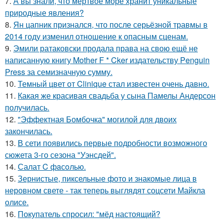
7.
А вы знали, что мертвое море хранит уникальные
природные явления?
8.
Ян цапник признался, что после серьёзной травмы в
2014 году изменил отношение к опасным сценам.
9.
Эмили ратаковски продала права на свою ещё не
написанную книгу Mother F * Cker издательству Penguin
Press за семизначную сумму.
10.
Темный цвет от Clinique стал известен очень давно.
11.
Какая же красивая свадьба у сына Памелы Андерсон
получилась.
12.
"Эффектная Бомбочка" могилой для двоих
закончилась.
13.
В сети появились первые подробности возможного
сюжета 3-го сезона "Уэнсдей".
14.
Салат C фaсoлью.
15.
Зернистые, пиксельные фото и знакомые лица в
неровном свете - так теперь выглядят соцсети Майкла
олисе.
16.
Покупатель спросил: "мёд настоящий?