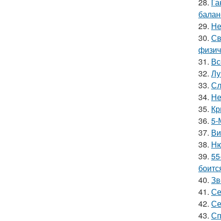
28.
Га
баланс
29.
Не
30.
Св
физич
31.
Вс
32.
Лу
33.
Сл
34.
Не
35.
Кр
36.
5-
37.
Ви
38.
Ню
39.
55
боитс
40.
Зв
41.
Се
42.
Се
43.
Сп