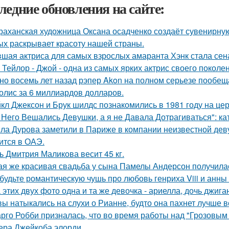
ледние обновления на сайте:
раханская художница Оксана осадченко создаёт сувенирну
ых раскрывает красоту нашей страны.
шая актриса для самых взрослых амаранта Хэнк стала сен
 Тейлор - Джой - одна из самых ярких актрис своего поколе
но восемь лет назад рэпер Akon на полном серьезе пообе
олис за 6 миллиардов долларов.
кл Джексон и Брук шилдс познакомились в 1981 году на це
 Него Вешались Девушки, а я не Давала Дотрагиваться": кат
ла Дурова заметили в Париже в компании неизвестной дев
ится в ОАЭ.
ь Дмитрия Маликова весит 45 кг.
ая же красивая свадьба у сына Памелы Андерсон получила
будьте романтическую чушь про любовь генриха Viii и анны
 этих двух фото одна и та же девочка - ариелла, дочь джига
вы натыкались на слухи о Рианне, будто она пахнет лучше 
рго Робби призналась, что во время работы над "Грозовым
тера Джейкоба элорди.