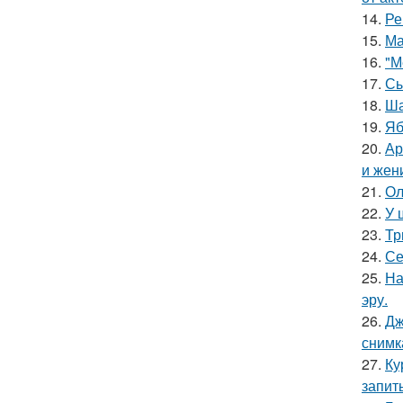
14.
Ре
15.
Ма
16.
"М
17.
Сы
18.
Ша
19.
Яб
20.
Ар
и жен
21.
Ол
22.
У 
23.
Тр
24.
Се
25.
На
эру.
26.
Дж
снимк
27.
Ку
запит