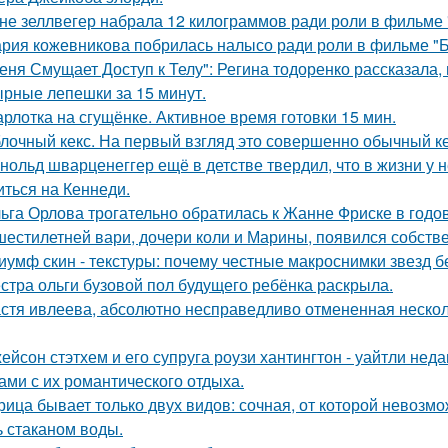
не зеллвегер набрала 12 килограммов ради роли в фильме
рия кожевникова побрилась налысо ради роли в фильме "Б
еня Смущает Доступ к Телу": Регина тодоренко рассказала, 
рные лепешки за 15 минут.
рлотка на сгущёнке. Активное время готовки 15 мин.
лочный кекс. На первый взгляд это совершенно обычный ке
нольд шварценеггер ещё в детстве твердил, что в жизни у н
иться на Кеннеди.
ьга Орлова трогательно обратилась к Жанне Фриске в годо
шестилетней вари, дочери коли и Марины, появился собстве
иумф скин - текстуры: почему честные макроснимки звезд 
стра ольги бузовой пол будущего ребёнка раскрыла.
стя ивлеева, абсолютно несправедливо отмененная несколь
ейсон стэтхем и его супруга роузи хантингтон - уайтли н
ами с их романтического отдыха.
рица бывает только двух видов: сочная, от которой невозмо
ь стаканом воды.