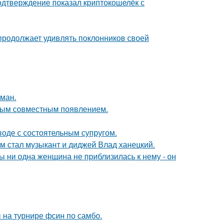
одтверждение показал криптокошелёк с
 продолжает удивлять поклонников своей
оман.
вым совместным появлением.
воде с состоятельным супругом.
 стал музыкант и диджей Влад ханецкий.
 ни одна женщина не приблизилась к нему - он
 на турнире фсин по самбо.