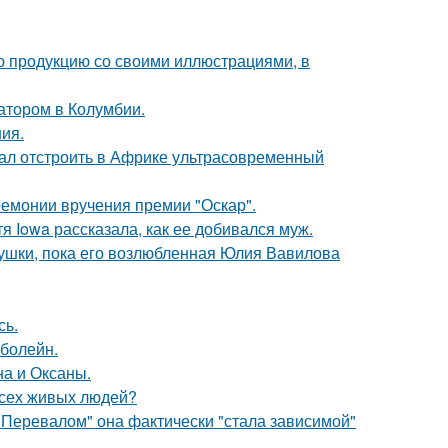
ю продукцию со своими иллюстрациями, в
атором в Колумбии.
ния.
щал отстроить в Африке ультрасовременный
ремонии вручения премии "Оскар".
я Iowa рассказала, как ее добивался муж.
ушки, пока его возлюбленная Юлия Вавилова
сь.
 болейн.
на и Оксаны.
всех живых людей?
 Перевалом" она фактически "стала зависимой"