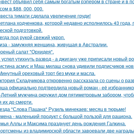
нвест объявил себя самым богатым рэпером в стране и в п
ом в $88, 000, 000.
веста тимати сделала увеличение груди!
етлана ходченкова, которой недавно исполнилось 43 года,
еской подготовкой.
егда под рукой свежий укроп.
иза - замужняя женщина, живущая в Австралии.
оеный салат "Орхидея".
 успел утихнуть развод - а джигану уже приписали новый р
истина асмус и Маш милаш снова удивили подписчиков но
Минутный ореховый торт без муки и масла.
ктория Складчикова откровенно рассказала со сцены о раз
ша официально подтвердила новый роман - её избранником
-Летний мужчина окружил дом пятиметровым забором, чтобы
я их до смерти.
езда "Слова Пацана" Рузиль минекаев: месяц в тюрьме!
мена - маленький продукт с большой пользой для рациона.
мья Аллы и Максима празднует день рождения Галкина.
ортсмены из владимирской области завоевали две награды