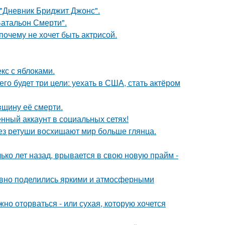
 "Дневник Бриджит Джонс".
атальон Смерти".
почему не хочет быть актрисой.
кс с яблоками.
его будет три цели: уехать в США, стать актёром
вщину её смерти.
нный аккаунт в социальных сетях!
без ретуши восхищают мир больше глянца.
ко лет назад, врывается в свою новую прайм -
едавно поделились яркими и атмосферными
жно оторваться - или сухая, которую хочется