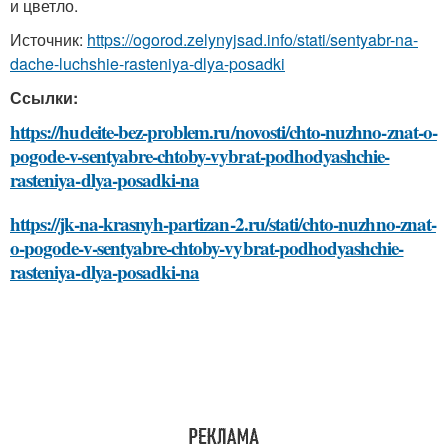
и цветло.
Источник:
https://ogorod.zelynyjsad.info/stati/sentyabr-na-
dache-luchshie-rasteniya-dlya-posadki
Ссылки:
https://hudeite-bez-problem.ru/novosti/chto-nuzhno-znat-o-
pogode-v-sentyabre-chtoby-vybrat-podhodyashchie-
rasteniya-dlya-posadki-na
https://jk-na-krasnyh-partizan-2.ru/stati/chto-nuzhno-znat-
o-pogode-v-sentyabre-chtoby-vybrat-podhodyashchie-
rasteniya-dlya-posadki-na