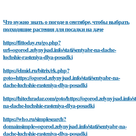
Что нужно знать о погоде в сентябре, чтобы выбрать
подходящие растения для посадки на даче
https://fittoday.ru/go.php?
url=ogorod.zelynyjsad.info/stati/sentyabr-na-dache-
luchshie-rasteniya-dlya-posadki
https://elmid.ru/bitrix/rk.php?
goto=https://ogorod.zelynyjsad.info/stati/sentyabr-na-
dache-luchshie-rasteniya-dlya-posadki
https://hitechradar.com/goto/https://ogorod.zelynyjsad.info/st
na-dache-luchshie-rasteniya-dlya-posadki
https://who.ru/simplesearch?
domainsimple=ogorod.zelynyjsad.info/stati/sentyabr-na-
dache-luchshie-rasteniya-dlya-posadki