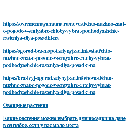
https://sovremennayamama.ru/novosti/chto-nuzhno-znat-
o-pogode-v-sentyabre-chtoby-vybrat-podhodyashchie-
rasteniya-dlya-posadki-na
https://ogorod-bez-hlopot.zelynyjsad.info/stati/chto-
nuzhno-znat-o-pogode-v-sentyabre-chtoby-vybrat-
podhodyashchie-rasteniya-dlya-posadki-na
https://krasivyj-ogorod.zelynyjsad.info/novosti/chto-
nuzhno-znat-o-pogode-v-sentyabre-chtoby-vybrat-
podhodyashchie-rasteniya-dlya-posadki-na
Овощные растения
Какие растения можно выбрать для посадки на даче
в сентябре, если у вас мало места