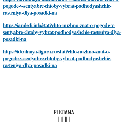
pogode-v-sentyabre-chtoby-vybrat-podhodyashchie-
rasteniya-dlya-posadki-na
https://iamledi.info/stati/chto-nuzhno-znat-o-pogode-v-
sentyabre-chtoby-vybrat-podhodyashchie-rasteniya-dlya-
posadki-na
https://idealnaya-figura.ru/stati/chto-nuzhno-znat-o-
pogode-v-sentyabre-chtoby-vybrat-podhodyashchie-
rasteniya-dlya-posadki-na