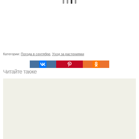
Категории:
Погода в сентябре
,
Уход за растениями
Читайте также
Как заменить поврежденную часть шифера