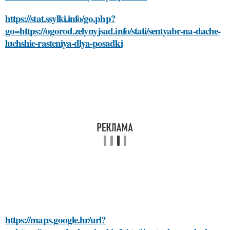
https://stat.ssylki.info/go.php?
go=https://ogorod.zelynyjsad.info/stati/sentyabr-na-dache-
luchshie-rasteniya-dlya-posadki
https://maps.google.hr/url?