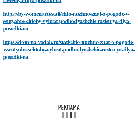
https://by-womens.ru/stati/chto-nuzhno-znat-o-pogode-v-
sentyabre-chtoby-vybrat-podhodyashchie-rasteniya-dlya-
posadki-na
https://dom-na-vodah.ru/stati/chto-nuzhno-znat-o-pogode-
v-sentyabre-chtoby-vybrat-podhodyashchie-rasteniya-dlya-
posadki-na