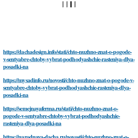
https://dachadesign.info/stati/chto-nuzhno-znat-o-pogode-
v-sentyabre-chtoby-vybrat-podhodyashchie-rasteniya-dlya-
posadki-na
https://mysadinfo.ru/novosti/chto-nuzhno-znat-o-pogode-v-
sentyabre-chtoby-vybrat-podhodyashchie-rasteniya-dlya-
posadki-na
https://semejnayaferma.ru/stati/chto-nuzhno-znat-o-
pogode-v-sentyabre-chtoby-vybrat-podhodyashchie-
rasteniya-dlya-posadki-na
https://narodnaya-dacha.ru/novosti/chto-nuzhno-znat-o-