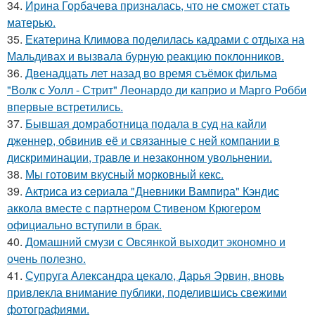
34.
Ирина Горбачева призналась, что не сможет стать
матерью.
35.
Екатерина Климова поделилась кадрами с отдыха на
Мальдивах и вызвала бурную реакцию поклонников.
36.
Двенадцать лет назад во время съёмок фильма
"Волк с Уолл - Стрит" Леонардо ди каприо и Марго Робби
впервые встретились.
37.
Бывшая домработница подала в суд на кайли
дженнер, обвинив её и связанные с ней компании в
дискриминации, травле и незаконном увольнении.
38.
Мы готовим вкусный морковный кекс.
39.
Актриса из сериала "Дневники Вампира" Кэндис
аккола вместе с партнером Стивеном Крюгером
официально вступили в брак.
40.
Домашний смузи с Овсянкой выходит экономно и
очень полезно.
41.
Супруга Александра цекало, Дарья Эрвин, вновь
привлекла внимание публики, поделившись свежими
фотографиями.