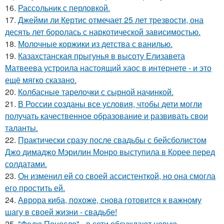
16.
Рассольник с перловкой.
17.
Джейми ли Кертис отмечает 25 лет трезвости, она
десять лет боролась с наркотической зависимостью.
18.
Молочные коржики из детства с ванилью.
19.
Казахстанская прыгунья в высоту Елизавета
Матвеева устроила настоящий хаос в интернете - и это
ещё мягко сказано.
20.
Колбасные тарелочки с сырной начинкой.
21.
В России созданы все условия, чтобы дети могли
получать качественное образование и развивать свои
таланты.
22.
Практически сразу после свадьбы с бейсболистом
Джо димаджо Мэрилин Монро выступила в Корее перед
солдатами.
23.
Он изменил ей со своей ассистенткой, но она смогла
его простить ей.
24.
Аврора киба, похоже, снова готовится к важному
шагу в своей жизни - свадьбе!
25.
"Федю Понесло" - в сети обсуждают новую