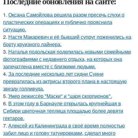
Последние обновления на сайте:
1.
Оксана Самойлова решила разом пресечь слухи о
пластических операциях и публично прояснила
ситуацию.
2.
Настя Макаревич и её бывший супруг поженились на
борту круизного лайнера.
3.
Наталья подольская поделилась новыми семейными
фотографиями с недавнего отдыха, на которых она
запечатлена вместе с близкими людьми.
4.
За последние несколько лет сидни Суини
превратилась из актрисы второго плана в настоящую
звезду голливуда.
5.
Умер режиссёр "Маски" и "царя скорпионов".
6.
В этом году в Барнауле открылась крупнейшая в
Сибири цветочная теплица площадью более девяти
гектаров.
7.
Алексей из Калининграда в своё время полностью
забил лицо и голову татуировками, сделал много