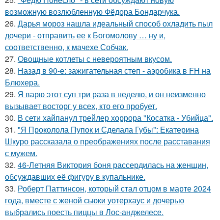
возможную возлюбленную Фёдора Бондарчука.
26.
Дарья мороз нашла идеальный способ охладить пыл
дочери - отправить ее к Богомолову … ну и,
соответственно, к мачехе Собчак.
27.
Овощные котлеты с невероятным вкусом.
28.
Назад в 90-е: зажигательная степ - аэробика в FH на
Блюхера.
29.
Я варю этот суп три раза в неделю, и он неизменно
вызывает восторг у всех, кто его пробует.
30.
В сети хайпанул трейлер хоррора "Косатка - Убийца".
31.
"Я Проколола Пупок и Сделала Губы": Екатерина
Шкуро рассказала о преображениях после расставания
с мужем.
32.
46-Летняя Виктория боня рассердилась на женщин,
обсуждавших её фигуру в купальнике.
33.
Роберт Паттинсон, который стал отцом в марте 2024
года, вместе с женой сьюки уотерхаус и дочерью
выбрались поесть пиццы в Лос-анджелесе.