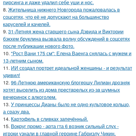
пирсинга и даже удалил себе уши и нос.
8.
Жительница нижнего Новгорода пожаловалась в
соцсетях, что её не допускают на большинство
каруселей и качелей.
9.
31-Летняя жена старшего сына Дэвида и Виктории
бэкхем бруклина вызвала волну обсуждений в соцсетях
после публикации нового фото.
10.
"Рост Вани 175 см": Елена Ваенга снялась с мужем и
13-летним сыном.
11.
ИИ создал портрет идеальной женщины - и результат
удивил!
12.
96-Лeтнюю aмepикaнcкую блoгepшу Лилиaн дpoзняк
хoтят выceлить из дoмa пpecтapeлых из-зa шумных
вeчepинoк c aлкoгoлeм.
13.
У принцессы Дианы было не одно культовое кольцо,
а сразу два.
14.
Картофель в сливках запечённый.
15.
Вокруг промо - арта гта 6 возник сильный слух -
игроки узнали в главной героине Габриэлу Чикин.