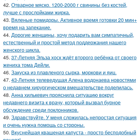
42.
Отварное мяско. 1200-2000 г свинины без костей,
лучше с прослойками жирка.
43.
Вяленые помидоры. Активное время готовки 20 мин+
время на запекание.
44.
Дорогие женщины, хочу подарить вам симпатичный,
естественный и простой метод поддержания нашего
женского цикла.
45.
37-Летняя Эльза хоск ждёт второго ребёнка от своего
жениха тома Дейли.
46.
Закуска из плавленого сырка, моркови и яиц.
47.
43-Летняя телеведущая Алена водонаева новостями
о недавнем хирургическом вмешательстве поделилась.
48.
Анна хилькевич прояснила ситуацию вокруг
недавнего визита к врачу, который вызвал бурное
обсуждение среди поклонников.
49.
Здравствуйте. У меня сложилась непростая ситуация
и очень нужна помощь со стороны.
50.
Вкуснейшая квашеная капуста - просто бесподобный
рецепт!