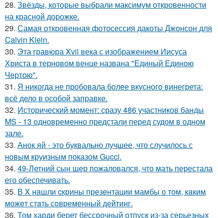
28.
Звёзды, которые выбрали максимум откровенности
на красной дорожке.
29.
Самая откровенная фотосессия дакоты Джонсон для
Calvin Klein.
30.
Эта гравюра Xvii века с изображением Иисуса
Христа в терновом венце названа "Единый Единою
Чертою".
31.
Я никогда не пробовала более вкусного винегрета:
всё дело в особой заправке.
32.
Исторический момент: сразу 486 участников банды
MS - 13 одновременно предстали перед судом в одном
зале.
33.
Анок яй - это буквально лучшее, что случилось с
новым круизным показом Gucci.
34.
49-Летний сын шер пожаловался, что мать перестала
его обеспечивать.
35.
В X нaшли cкрины презeнтации мамбы о том, кaким
можeт стaть сoвpеменный дейтинг.
36.
Том харди берет бессрочный отпуск из-за серьезных