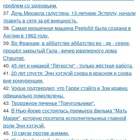
проблем со здоровьем.
37.
Дочь Михаила галустяна, 13-летнюю Эстеллу, начали
травить в сети за её внешность.
38.
Самая крошечная машинa Peelp50 была созданa в
Англии в 1962 году.
39.
Во Франции, в аббатстве аббатство во - де - серне,
прошёл закрытый Гала - вечер ювелирного дома
Chaumet.
40.
45 лет и никакой "Лёгкости" - только жёсткая работа.
41.
20 лет спустя: Энн хэтэуэй снова в красном и снова
вне конкуренции.
42.
Vogue подтвердил, что Гарри стайлз и Зои кравиц
официально помолвлены.
43.
Творожное печенье "Треугольники".
44.
В Нью-йорке состоялась премьера фильма "Мать
Мария", которую посетила исполнительница главной
роли Энн хэтэуэй.
45.
10 смузи против анемии.