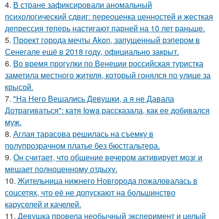
4.
В стране зафиксировали аномальный
психологический сдвиг: переоценка ценностей и жесткая
депрессия теперь настигают парней на 10 лет раньше.
5.
Проект города мечты Akon, запущенный рэпером в
Сенегале ещё в 2018 году, официально закрыт.
6.
Во время прогулки по Венеции российская туристка
заметила местного жителя, который гонялся по улице за
крысой.
7.
"На Него Вешались Девушки, а я не Давала
Дотрагиваться": катя Iowa рассказала, как ее добивался
муж.
8.
Аглая тарасова решилась на съемку в
полупрозрачном платье без бюстгальтера.
9.
Он считает, что общение вечером активирует мозг и
мешает полноценному отдыху.
10.
Жительница нижнего Новгорода пожаловалась в
соцсетях, что её не допускают на большинство
каруселей и качелей.
11.
Девушка провела необычный эксперимент и целый