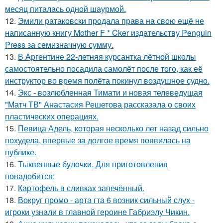
месяц питалась одной шаурмой.
12.
Эмили ратаковски продала права на свою ещё не
написанную книгу Mother F * Cker издательству Penguin
Press за семизначную сумму.
13.
В Аргентине 22-летняя курсантка лётной школы
самостоятельно посадила самолёт после того, как её
инструктор во время полёта покинул воздушное судно.
14.
Экс - возлюбленная Тимати и новая телеведущая
"Матч ТВ" Анастасия Решетова рассказала о своих
пластических операциях.
15.
Певица Адель, которая несколько лет назад сильно
похудела, впервые за долгое время появилась на
публике.
16.
Тыквенные булочки. Для приготовления
понадобится:
17.
Картофель в сливках запечённый.
18.
Вокруг промо - арта гта 6 возник сильный слух -
игроки узнали в главной героине Габриэлу Чикин.