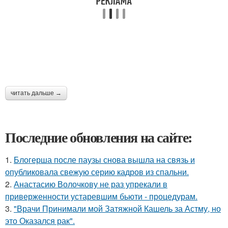
читать дальше →
Последние обновления на сайте:
1.
Блогерша после паузы снова вышла на связь и
опубликовала свежую серию кадров из спальни.
2.
Анастасию Волочкову не раз упрекали в
приверженности устаревшим бьюти - процедурам.
3.
"Врачи Принимали мой Затяжной Кашель за Астму, но
это Оказался рак".