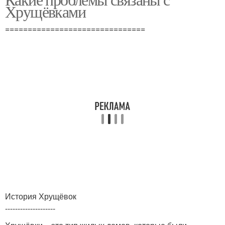
Хрущёвками
===============================
История Хрущёвок
--------------------