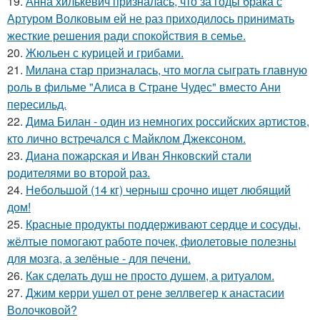
19.
Анна хилькевич призналась, что за годы брака с
Артуром Волковым ей не раз приходилось принимать
жесткие решения ради спокойствия в семье.
20.
Жюльен с курицей и грибами.
21.
Милана стар призналась, что могла сыграть главную
роль в фильме "Алиса в Стране Чудес" вместо Ани
пересильд.
22.
Дима Билан - один из немногих российских артистов,
кто лично встречался с Майклом Джексоном.
23.
Диана пожарская и Иван Янковский стали
родителями во второй раз.
24.
Небольшой (14 кг) черныш срочно ищет любящий
дом!
25.
Красные продукты поддерживают сердце и сосуды,
жёлтые помогают работе почек, фиолетовые полезны
для мозга, а зелёные - для печени.
26.
Как сделать душ не просто душем, а ритуалом.
27.
Джим керри ушел от рене зеллвегер к анастасии
Волочковой?