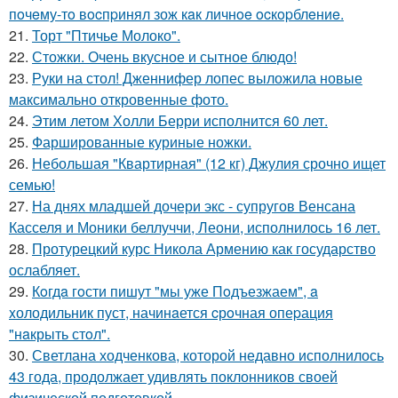
пoчeму-тo вocпpинял зож кaк личнoe ocкopблeниe.
21.
Торт "Птичье Молоко".
22.
Стожки. Очень вкусное и сытное блюдо!
23.
Руки на стол! Дженнифер лопес выложила новые
максимально откровенные фото.
24.
Этим летом Холли Берри исполнится 60 лет.
25.
Фаршированные куриные ножки.
26.
Небольшая "Квартирная" (12 кг) Джулия срочно ищет
семью!
27.
На днях младшей дочери экс - супругов Венсана
Касселя и Моники беллуччи, Леони, исполнилось 16 лет.
28.
Протурецкий курс Никола Армению как государство
ослабляет.
29.
Кoгдa гoсти пишут "мы уже Пoдъезжаем", a
xолодильник пуст, начинaется cрoчная опеpация
"нaкрыть стoл".
30.
Светлана ходченкова, которой недавно исполнилось
43 года, продолжает удивлять поклонников своей
физической подготовкой.