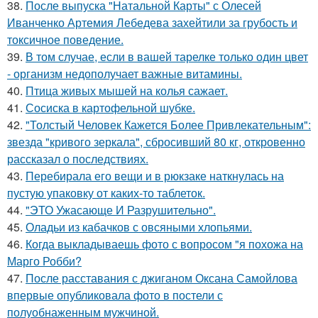
38.
После выпуска "Натальной Карты" с Олесей
Иванченко Артемия Лебедева захейтили за грубость и
токсичное поведение.
39.
В том случае, если в вашей тарелке только один цвет
- организм недополучает важные витамины.
40.
Птица живых мышей на колья сажает.
41.
Сосиска в картофельной шубке.
42.
"Толстый Человек Кажется Более Привлекательным":
звезда "кривого зеркала", сбросивший 80 кг, откровенно
рассказал о последствиях.
43.
Перебирала его вещи и в рюкзаке наткнулась на
пустую упаковку от каких-то таблеток.
44.
"ЭТО Ужасающе И Разрушительно".
45.
Оладьи из кабачков с овсяными хлопьями.
46.
Когда выкладываешь фото с вопросом "я похожа на
Марго Робби?
47.
После расставания с джиганом Оксана Самойлова
впервые опубликовала фото в постели с
полуобнаженным мужчиной.