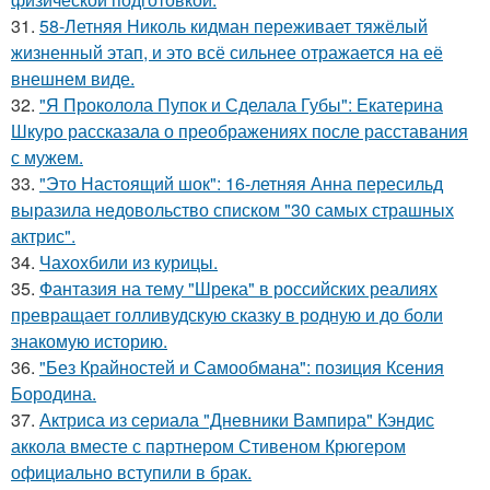
31.
58-Летняя Николь кидман переживает тяжёлый
жизненный этап, и это всё сильнее отражается на её
внешнем виде.
32.
"Я Проколола Пупок и Сделала Губы": Екатерина
Шкуро рассказала о преображениях после расставания
с мужем.
33.
"Это Настоящий шок": 16-летняя Анна пересильд
выразила недовольство списком "30 самых страшных
актрис".
34.
Чахохбили из курицы.
35.
Фантазия на тему "Шрека" в российских реалиях
превращает голливудскую сказку в родную и до боли
знакомую историю.
36.
"Без Крайностей и Самообмана": позиция Ксения
Бородина.
37.
Актриса из сериала "Дневники Вампира" Кэндис
аккола вместе с партнером Стивеном Крюгером
официально вступили в брак.