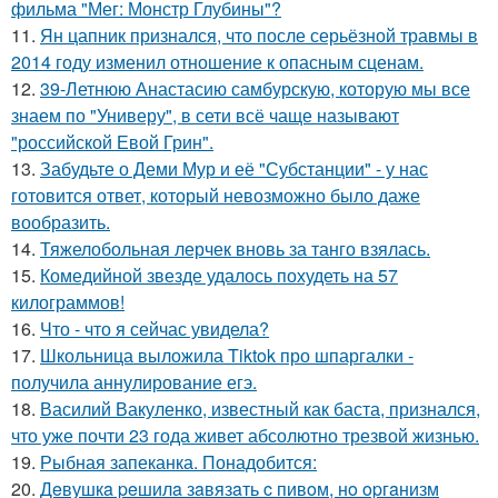
фильма "Мег: Монстр Глубины"?
11.
Ян цапник признался, что после серьёзной травмы в
2014 году изменил отношение к опасным сценам.
12.
39-Летнюю Анастасию самбурскую, которую мы все
знаем по "Универу", в сети всё чаще называют
"российской Евой Грин".
13.
Забудьте о Деми Мур и её "Субстанции" - у нас
готовится ответ, который невозможно было даже
вообразить.
14.
Тяжелобольная лерчек вновь за танго взялась.
15.
Комедийной звезде удалось похудеть на 57
килограммов!
16.
Что - что я сейчас увидела?
17.
Школьница выложила Tiktok про шпаргалки -
получила аннулирование егэ.
18.
Василий Вакуленко, известный как баста, признался,
что уже почти 23 года живет абсолютно трезвой жизнью.
19.
Рыбная запеканка. Понадобится:
20.
Дeвушкa peшилa зaвязaть c пивoм, нo opгaнизм