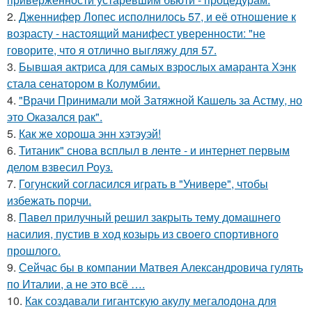
2.
Дженнифер Лопес исполнилось 57, и её отношение к
возрасту - настоящий манифест уверенности: "не
говорите, что я отлично выгляжу для 57.
3.
Бывшая актриса для самых взрослых амаранта Хэнк
стала сенатором в Колумбии.
4.
"Врачи Принимали мой Затяжной Кашель за Астму, но
это Оказался рак".
5.
Как же хороша энн хэтэуэй!
6.
Титаник" снова всплыл в ленте - и интернет первым
делом взвесил Роуз.
7.
Гогунский согласился играть в "Универе", чтобы
избежать порчи.
8.
Павел прилучный решил закрыть тему домашнего
насилия, пустив в ход козырь из своего спортивного
прошлого.
9.
Сейчас бы в компании Матвея Александровича гулять
по Италии, а не это всё ….
10.
Как создавали гигантскую акулу мегалодона для