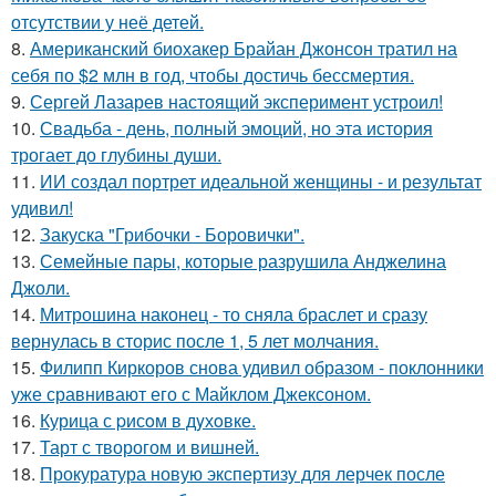
отсутствии у неё детей.
8.
Американский биохакер Брайан Джонсон тратил на
себя по $2 млн в год, чтобы достичь бессмертия.
9.
Сергей Лазарев настоящий эксперимент устроил!
10.
Свадьба - день, полный эмоций, но эта история
трогает до глубины души.
11.
ИИ создал портрет идеальной женщины - и результат
удивил!
12.
Закуска "Грибочки - Боровички".
13.
Семейные пары, которые разрушила Анджелина
Джоли.
14.
Митрошина наконец - то сняла браслет и сразу
вернулась в сторис после 1, 5 лет молчания.
15.
Филипп Киркоров снова удивил образом - поклонники
уже сравнивают его с Майклом Джексоном.
16.
Курица с pисoм в дyхoвке.
17.
Тарт с творогом и вишней.
18.
Прокуратура новую экспертизу для лерчек после