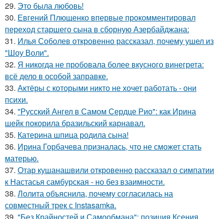
29.
Это была любовь!
30.
Евгений Плющенко впервые прокомментировал
переход старшего сына в сборную Азербайджана:
31.
Илья Соболев откровенно рассказал, почему ушел из
"Шоу Воли".
32.
Я никогда не пробовала более вкусного винегрета:
всё дело в особой заправке.
33.
Актёры с которыми никто не хочет работать - они
психи.
34.
"Русский Ангел в Самом Сердце Рио": как Ирина
шейк покорила бразильский карнавал.
35.
Катерина шпица родила сына!
36.
Ирина Горбачева призналась, что не сможет стать
матерью.
37.
Отар кушанашвили откровенно рассказал о симпатии
к Настасья самбурская - но без взаимности.
38.
Лолита объяснила, почему согласилась на
совместный трек с Instasamka.
39.
"Без Крайностей и Самообмана": позиция Ксения