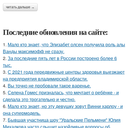
читать дальше →
Последние обновления на сайте:
1.
Мало кто знает, что Элизабет олсен получила роль алы
Ванды максимофф не сразу.
2.
За последние пять лет в России построено более 6
тыс.
3.
С 2021 года передвижные центры здоровья выезжают
на предприятия владимирской области.
4.
Вы точно не пробовали такое варенье.
5.
Селена Гомес призналась, что мечтает о ребёнке - и
сделала это трогательно и честно.
6.
Мало кто знает, но эту девушку зовут Винни харлоу - и
она супермодель.
7.
Бывшая участница шоу "Уральские Пельмени" Юлия
Михалкова часто слышит назойливые вопросы об