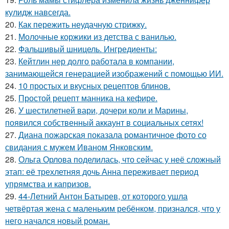
кулидж навсегда.
20.
Как пережить неудачную стрижку.
21.
Молочные коржики из детства с ванилью.
22.
Фальшивый шницель. Ингредиенты:
23.
Кейтлин нер долго работала в компании,
занимающейся генерацией изображений с помощью ИИ.
24.
10 простых и вкусных рецептов блинов.
25.
Простой рецепт манника на кефире.
26.
У шестилетней вари, дочери коли и Марины,
появился собственный аккаунт в социальных сетях!
27.
Диана пожарская показала романтичное фото со
свидания с мужем Иваном Янковским.
28.
Ольга Орлова поделилась, что сейчас у неё сложный
этап: её трехлетняя дочь Анна переживает период
упрямства и капризов.
29.
44-Летний Антон Батырев, от которого ушла
четвёртая жена с маленьким ребёнком, признался, что у
него начался новый роман.