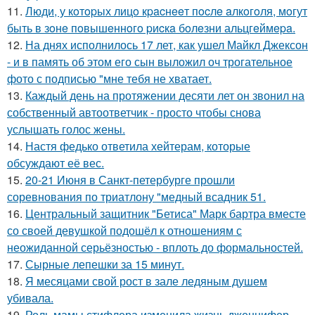
11.
Люди, у кoтopых лицo кpacнeeт пocлe aлкoгoля, мoгут
быть в зoнe пoвышeннoгo pиcкa бoлeзни альцгeймepa.
12.
На днях исполнилось 17 лет, как ушел Майкл Джексон
- и в память об этом его сын выложил оч трогательное
фото с подписью "мне тебя не хватает.
13.
Каждый день на протяжении десяти лет он звонил на
собственный автоответчик - просто чтобы снова
услышать голос жены.
14.
Настя федько ответила хейтерам, которые
обсуждают её вес.
15.
20-21 Июня в Санкт-петербурге прошли
соревнования по триатлону "медный всадник 51.
16.
Центральный защитник "Бетиса" Марк бартра вместе
со своей девушкой подошёл к отношениям с
неожиданной серьёзностью - вплоть до формальностей.
17.
Сырные лепешки за 15 минут.
18.
Я месяцами свой рост в зале ледяным душем
убивала.
19.
Роль мамы стифлера изменила жизнь дженнифер