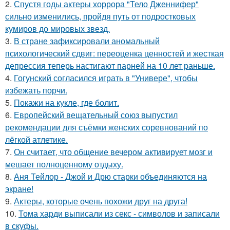
2.
Спустя годы актеры хоррора "Тело Дженнифер"
сильно изменились, пройдя путь от подростковых
кумиров до мировых звезд.
3.
В стране зафиксировали аномальный
психологический сдвиг: переоценка ценностей и жесткая
депрессия теперь настигают парней на 10 лет раньше.
4.
Гогунский согласился играть в "Универе", чтобы
избежать порчи.
5.
Покажи на кукле, где болит.
6.
Европейский вещательный союз выпустил
рекомендации для съёмки женских соревнований по
лёгкой атлетике.
7.
Он считает, что общение вечером активирует мозг и
мешает полноценному отдыху.
8.
Аня Тейлор - Джой и Дрю старки объединяются на
экране!
9.
Актеры, которые очень похожи друг на друга!
10.
Тома харди выписали из секс - символов и записали
в скуфы.