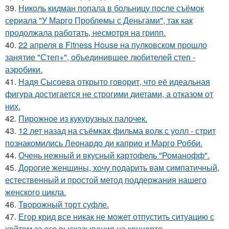
39.
Николь кидман попала в больницу после съёмок
сериала "У Марго Проблемы с Деньгами", так как
продолжала работать, несмотря на грипп.
40.
22 апреля в Fitness House на пулковском прошло
занятие "Степ+", объединившее любителей степ -
аэробики.
41.
Надя Сысоева открыто говорит, что её идеальная
фигура достигается не строгими диетами, а отказом от
них.
42.
Пирожное из кукурузных палочек.
43.
12 лет назад на съёмках фильма волк с уолл - стрит
познакомились Леонардо ди каприо и Марго Робби.
44.
Очень нежный и вкусный картофель "Романофф".
45.
Дорогие женщины, хочу подарить вам симпатичный,
естественный и простой метод поддержания нашего
женского цикла.
46.
Творожный торт суфле.
47.
Егор крид все никак не может отпустить ситуацию с
хейтом за его высказывания на концерте.