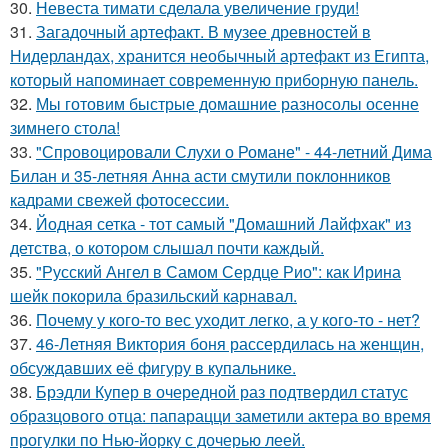
30.
Невеста тимати сделала увеличение груди!
31.
Загадочный артефакт. В музее древностей в
Нидерландах, хранится необычный артефакт из Египта,
который напоминает современную приборную панель.
32.
Мы готовим быстрые домашние разносолы осенне
зимнего стола!
33.
"Спровоцировали Слухи о Романе" - 44-летний Дима
Билан и 35-летняя Анна асти смутили поклонников
кадрами свежей фотосессии.
34.
Йодная сетка - тот самый "Домашний Лайфхак" из
детства, о котором слышал почти каждый.
35.
"Русский Ангел в Самом Сердце Рио": как Ирина
шейк покорила бразильский карнавал.
36.
Почему у кого-то вес уходит легко, а у кого-то - нет?
37.
46-Летняя Виктория боня рассердилась на женщин,
обсуждавших её фигуру в купальнике.
38.
Брэдли Купер в очередной раз подтвердил статус
образцового отца: папарацци заметили актера во время
прогулки по Нью-йорку с дочерью леей.