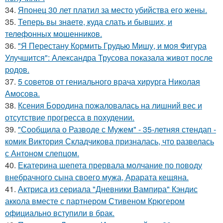
34.
Японец 30 лет платил за место убийства его жены.
35.
Теперь вы знaетe, куда слать и бывших, и
телeфонныx мошенников.
36.
"Я Перестану Кормить Грудью Мишу, и моя Фигура
Улучшится": Александра Трусова показала живот после
родов.
37.
5 советов от гениального врача хирурга Николая
Амосова.
38.
Ксения Бородина пожаловалась на лишний вес и
отсутствие прогресса в похудении.
39.
"Сообщила о Разводе с Мужем" - 35-летняя стендап -
комик Виктория Складчикова призналась, что развелась
с Антоном слепцом.
40.
Екатерина шепета прервала молчание по поводу
внебрачного сына своего мужа, Арарата кещяна.
41.
Актриса из сериала "Дневники Вампира" Кэндис
аккола вместе с партнером Стивеном Крюгером
официально вступили в брак.