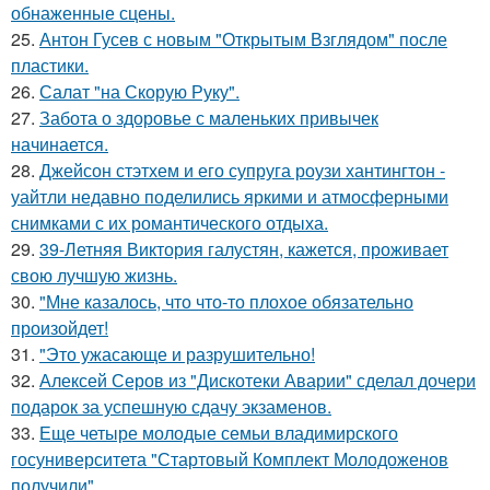
обнаженные сцены.
25.
Антон Гусев с новым "Открытым Взглядом" после
пластики.
26.
Салат "на Скорую Руку".
27.
Забота о здоровье с маленьких привычек
начинается.
28.
Джейсон стэтхем и его супруга роузи хантингтон -
уайтли недавно поделились яркими и атмосферными
снимками с их романтического отдыха.
29.
39-Летняя Виктория галустян, кажется, проживает
свою лучшую жизнь.
30.
"Мне казалось, что что-то плохое обязательно
произойдет!
31.
"Это ужасающе и разрушительно!
32.
Алексей Серов из "Дискотеки Аварии" сделал дочери
подарок за успешную сдачу экзаменов.
33.
Еще четыре молодые семьи владимирского
госуниверситета "Стартовый Комплект Молодоженов
получили".