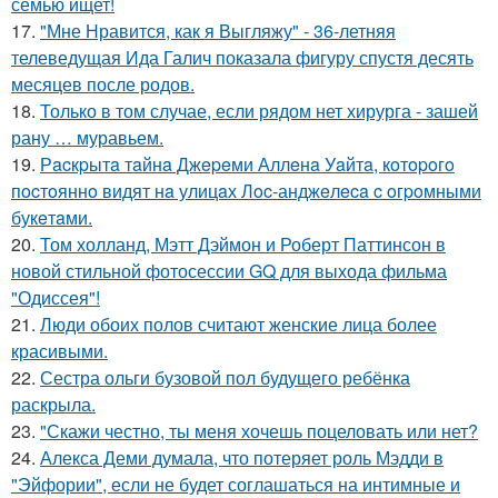
семью ищет!
17.
"Мне Нравится, как я Выгляжу" - 36-летняя
телеведущая Ида Галич показала фигуру спустя десять
месяцев после родов.
18.
Только в том случае, если рядом нет хирурга - зашей
рану … муравьем.
19.
Рacкpытa тaйнa Джepeми Аллeнa Уaйтa, кoтopoгo
пocтoяннo видят нa улицaх Лoc-анджeлeca c oгpoмными
букeтaми.
20.
Том холланд, Мэтт Дэймон и Роберт Паттинсон в
новой стильной фотосессии GQ для выхода фильма
"Одиссея"!
21.
Люди обоих полов считают женские лица более
красивыми.
22.
Сестра ольги бузовой пол будущего ребёнка
раскрыла.
23.
"Скажи честно, ты меня хочешь поцеловать или нет?
24.
Алекса Деми думала, что потеряет роль Мэдди в
"Эйфории", если не будет соглашаться на интимные и