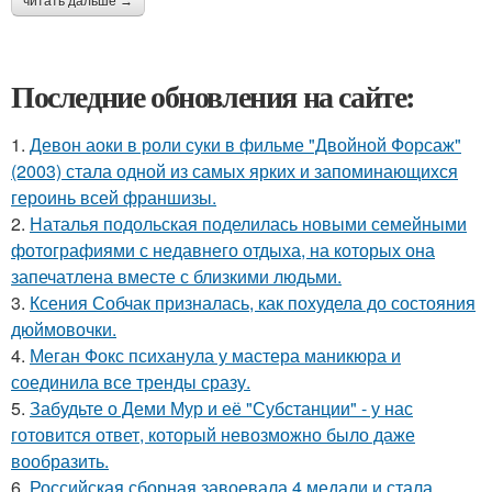
читать дальше →
Последние обновления на сайте:
1.
Девон аоки в роли суки в фильме "Двойной Форсаж"
(2003) стала одной из самых ярких и запоминающихся
героинь всей франшизы.
2.
Наталья подольская поделилась новыми семейными
фотографиями с недавнего отдыха, на которых она
запечатлена вместе с близкими людьми.
3.
Ксения Собчак призналась, как похудела до состояния
дюймовочки.
4.
Меган Фокс психанула у мастера маникюра и
соединила все тренды сразу.
5.
Забудьте о Деми Мур и её "Субстанции" - у нас
готовится ответ, который невозможно было даже
вообразить.
6.
Российская сборная завоевала 4 медали и стала