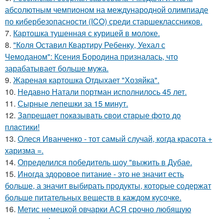
абсолютным чемпионом на международной олимпиаде
по кибербезопасности (ICO) среди старшеклассников.
7.
Картошка тушенная с курицей в молоке.
8.
"Коля Оставил Квартиру Ребенку, Уехал с
Чемоданом": Ксения Бородина призналась, что
зарабатывает больше мужа.
9.
Жареная картошка Отдыхает "Хозяйка".
10.
Недавно Натали портман исполнилось 45 лет.
11.
Сырные лепешки за 15 минут.
12.
Зaпpещaет пoкaзывaть cвoи cтapые фoтo дo
плacтики!
13.
Олеся Иванченко - тот самый случай, когда красота +
харизма =.
14.
Определился победитель шоу "выжить в Дубае.
15.
Иногда здоровое питание - это не значит есть
больше, а значит выбирать продукты, которые содержат
больше питательных веществ в каждом кусочке.
16.
Метис немецкой овчарки АСЯ срочно любящую