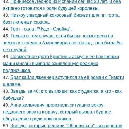
42.
Принцессе Леонор из Испании сейчас 20 лет, и она
активно готовится к роли будущей королевы.
43.
Низкоуглеводный кокосовый бисквит для пп торта,
без глютена и сахара.
44.
Торт - салат "Чудо - Слойка".
45.
Только в том случае, если бы вы посмотрели на
землю из космоса 3 миллиарда лет назад - она была бы
не голубой.
46.
Совместное фото Кристины асмус и её близняшки
маши милаш вызвало оживлённую реакцию
подписчиков.
47.
Брат кайли дженнер вступился за её роман с Тимоти
шаламе.
48.
Звезды за 40: кто выглядит как студентка, а кто - как
бабушка?
49.
Анна хилькевич прояснила ситуацию вокруг
недавнего визита к врачу, который вызвал бурное
обсуждение среди поклонников.
50.
Звёзды, которые решили "Обновиться" - и взорвали