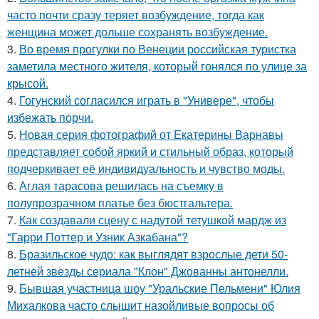
часто почти сразу теряет возбуждение, тогда как
женщина может дольше сохранять возбуждение.
3.
Во время прогулки по Венеции российская туристка
заметила местного жителя, который гонялся по улице за
крысой.
4.
Гогунский согласился играть в "Универе", чтобы
избежать порчи.
5.
Новая серия фотографий от Екатерины Варнавы
представляет собой яркий и стильный образ, который
подчеркивает её индивидуальность и чувство моды.
6.
Аглая тарасова решилась на съемку в
полупрозрачном платье без бюстгальтера.
7.
Как создавали сцену с надутой тетушкой мардж из
"Гарри Поттер и Узник Азкабана"?
8.
Бразильское чудо: как выглядят взрослые дети 50-
летней звезды сериала "Клон" Джованны антонелли.
9.
Бывшая участница шоу "Уральские Пельмени" Юлия
Михалкова часто слышит назойливые вопросы об