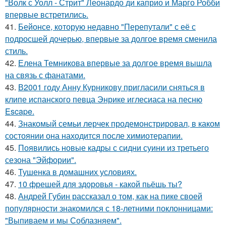
"Волк с Уолл - Стрит" Леонардо ди каприо и Марго Робби
впервые встретились.
41.
Бейонсе, которую недавно "Перепутали" с её с
подросшей дочерью, впервые за долгое время сменила
стиль.
42.
Елена Темникова впервые за долгое время вышла
на связь с фанатами.
43.
В2001 году Анну Курникову пригласили сняться в
клипе испанского певца Энрике иглесиаса на песню
Escape.
44.
Знакомый семьи лерчек продемонстрировал, в каком
состоянии она находится после химиотерапии.
45.
Появились новые кадры с сидни суини из третьего
сезона "Эйфории".
46.
Тушенка в домашних условиях.
47.
10 фрешей для здоровья - какой пьёшь ты?
48.
Андрей Губин рассказал о том, как на пике своей
популярности знакомился с 18-летними поклонницами:
"Выпиваем и мы Соблазняем".