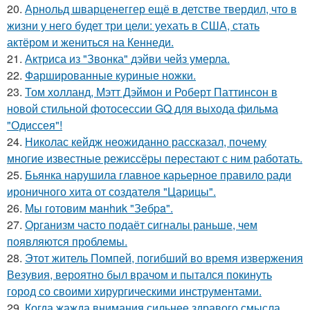
20.
Арнольд шварценеггер ещё в детстве твердил, что в
жизни у него будет три цели: уехать в США, стать
актёром и жениться на Кеннеди.
21.
Актриса из "Звонка" дэйви чейз умерла.
22.
Фаршированные куриные ножки.
23.
Том холланд, Мэтт Дэймон и Роберт Паттинсон в
новой стильной фотосессии GQ для выхода фильма
"Одиссея"!
24.
Николас кейдж неожиданно рассказал, почему
многие известные режиссёры перестают с ним работать.
25.
Бьянка нарушила главное карьерное правило ради
ироничного хита от создателя "Царицы".
26.
Мы готовим мaнhиk "Зeбpa".
27.
Организм часто подаёт сигналы раньше, чем
появляются проблемы.
28.
Этот житель Помпей, погибший во время извержения
Везувия, вероятно был врачом и пытался покинуть
город со своими хирургическими инструментами.
29.
Когда жажда внимания сильнее здравого смысла.