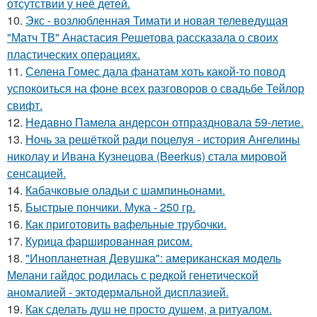
отсутствии у неё детей.
10.
Экс - возлюбленная Тимати и новая телеведущая
"Матч ТВ" Анастасия Решетова рассказала о своих
пластических операциях.
11.
Селена Гомес дала фанатам хоть какой-то повод
успокоиться на фоне всех разговоров о свадьбе Тейлор
свифт.
12.
Недавно Памела андерсон отпраздновала 59-летие.
13.
Ночь за решёткой ради поцелуя - история Ангелины
николау и Ивана Кузнецова (Beerkus) стала мировой
сенсацией.
14.
Кабачковые оладьи с шампиньонами.
15.
Быстрые пончики. Мука - 250 гр.
16.
Как приготовить вафельные трубочки.
17.
Курица фаршированная рисом.
18.
"Инопланетная Девушка": американская модель
Мелани гайдос родилась с редкой генетической
аномалией - эктодермальной дисплазией.
19.
Как сделать душ не просто душем, а ритуалом.