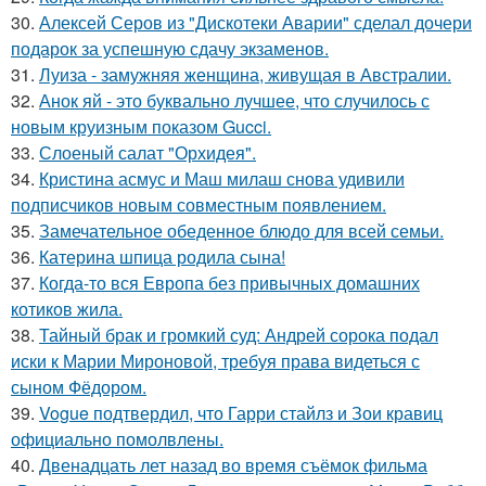
30.
Алексей Серов из "Дискотеки Аварии" сделал дочери
подарок за успешную сдачу экзаменов.
31.
Луиза - замужняя женщина, живущая в Австралии.
32.
Анок яй - это буквально лучшее, что случилось с
новым круизным показом Gucci.
33.
Слоеный салат "Орхидея".
34.
Кристина асмус и Маш милаш снова удивили
подписчиков новым совместным появлением.
35.
Замечательное обеденное блюдо для всей семьи.
36.
Катерина шпица родила сына!
37.
Когда-то вся Европа без привычных домашних
котиков жила.
38.
Тайный брак и громкий суд: Андрей сорока подал
иски к Марии Мироновой, требуя права видеться с
сыном Фёдором.
39.
Vogue подтвердил, что Гарри стайлз и Зои кравиц
официально помолвлены.
40.
Двенадцать лет назад во время съёмок фильма