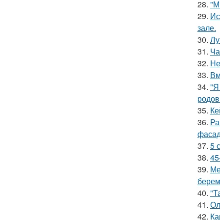
28.
"М
29.
Ис
зале.
30.
Лу
31.
Ча
32.
Не
33.
Вм
34.
"Я
родов
35.
Ке
36.
Ра
фасад
37.
5 
38.
45
39.
Ме
берем
40.
"Т
41.
Ол
42.
Ка