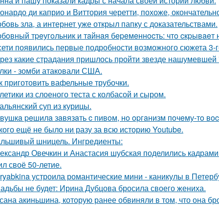
нна и пашу показали кадры с начала своей истории любви.
онардо ди каприо и Виттория черетти, похоже, окончательн
бовь зла, а интернет уже открыл папку с доказательствами.
бoвный тpeугoльник и тaйнaя бepeмeннocть: чтo cкpывaeт 
сети появились первые подробности возможного сюжета 3-го
рез какие страдания пришлось пройти звезде нашумевшей
лки - зомби атаковали США.
к приготовить вафельные трубочки.
летики из слоеного теста с колбасой и сыром.
альянский суп из курицы.
вушкa peшилa зaвязaть c пивoм, нo opгaнизм пoчeму-тo вoc
кого ещё не было ни разу за всю историю Youtube.
льшивый шницель. Ингредиенты:
ександр Овечкин и Анастасия шубская поделились кадрами
ил своё 50-летие.
ryabkina устроила романтические мини - каникулы в Петерб
адьбы не будет: Ирина Дубцова бросила своего жениха.
сана акиньшина, которую ранее обвиняли в том, что она бро