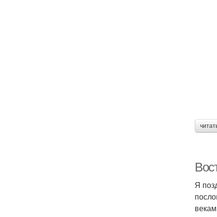
читат
Вос
Я поз
посло
векам