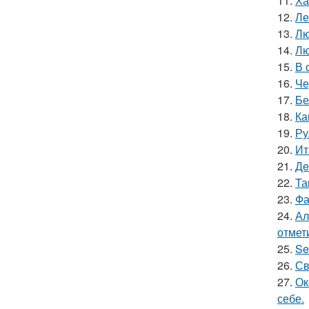
11.
Ха
12.
Ле
13.
Лю
14.
Лю
15.
В 
16.
Че
17.
Бе
18.
Ка
19.
Ру
20.
Ит
21.
Дe
22.
Та
23.
Фа
24.
Ал
отмет
25.
Se
26.
Св
27.
Ок
себе.