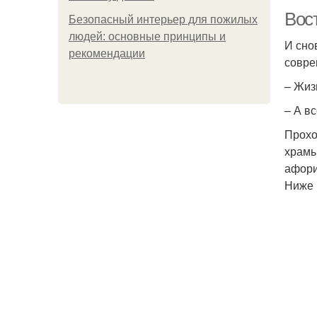
Вос
Безопасный интерьер для пожилых
людей: основные принципы и
И сно
рекомендации
совре
– Жиз
– А в
Прохо
храмы
афори
Ниже 