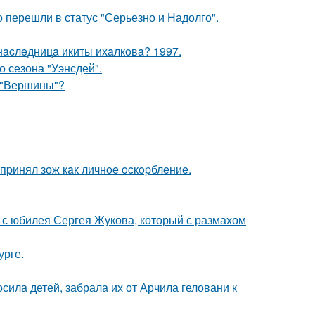
о перешли в статус "Серьезно и Надолго".
нacлeдницa икиты ихaлкoвa? 1997.
 сезона "Уэнсдей".
 "Вершины"?
пpинял зож кaк личнoe ocкopблeниe.
 с юбилея Сергея Жукова, который с размахом
урге.
сила детей, забрала их от Арчила геловани к