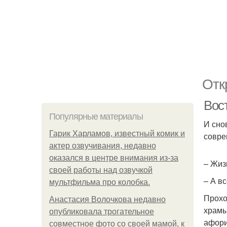
Отк
Вос
Популярные материалы
И сно
Гарик Харламов, известный комик и
совре
актер озвучивания, недавно
оказался в центре внимания из-за
– Жиз
своей работы над озвучкой
– А в
мультфильма про колобка.
Прохо
Анастасия Волочкова недавно
храмы
опубликовала трогательное
афори
совместное фото со своей мамой, к