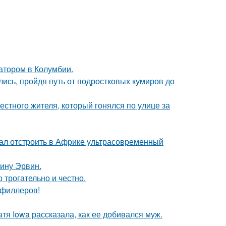
атором в Колумбии.
ись, пройдя путь от подростковых кумиров до
естного жителя, который гонялся по улице за
щал отстроить в Африке ультрасовременный
ину Эрвин.
о трогательно и честно.
т филлеров!
тя Iowa рассказала, как ее добивался муж.