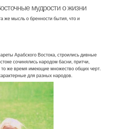
Восточные мудрости о жизни
а же мысль о бренности бытия, что и
нареты Арабского Востока, строились дивные
стоке сочинялись народом басни, притчи,
в то же время имеющие множество общих черт.
характерные для разных народов.