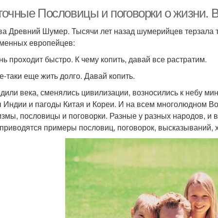
точные Пословицы и поговорки о жизни. 
ва Древний Шумер. Тысячи лет назад шумерийцев терзала т
менных европейцев:
нь проходит быстро. К чему копить, давай все растратим.
се-таки еще жить долго. Давай копить.
дили века, сменялись цивилизации, возносились к небу ми
 Индии и пагоды Китая и Кореи. И на всем многолюдном Во
змы, пословицы и поговорки. Разные у разных народов, и 
приводятся примеры пословиц, поговорок, высказываний, 