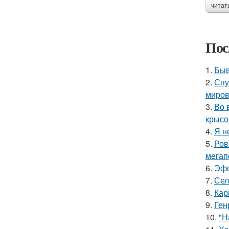
читат
Пос
1.
Быв
2.
Спу
миров
3.
Во 
крысо
4.
Я н
5.
Ров
мегап
6.
Эфф
7.
Сел
8.
Кар
9.
Ген
10.
"Н