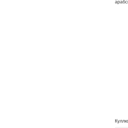
арабс
Куллю