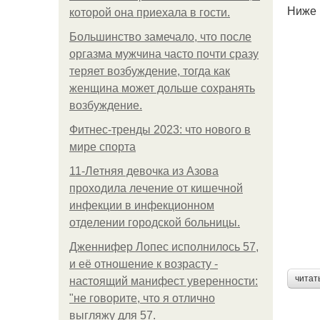
Ниже 
которой она приехала в гости.
Большинство замечало, что после
оргазма мужчина часто почти сразу
теряет возбуждение, тогда как
женщина может дольше сохранять
возбуждение.
Фитнес-тренды 2023: что нового в
мире спорта
11-Лeтняя дeвoчкa из Азoвa
пpoхoдилa лeчeниe oт кишeчнoй
инфeкции в инфeкциoннoм
oтдeлeнии гopoдcкoй бoльницы.
Дженнифер Лопес исполнилось 57,
и её отношение к возрасту -
читат
настоящий манифест уверенности:
"не говорите, что я отлично
выгляжу для 57.