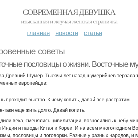
СОВРЕМЕННАЯ ДЕВУШКА
изысканная и жгучая женская страничка
главная
новости
статьи
ровенные советы
точные пословицы о жизни. Восточные му
ва Древний Шумер. Тысячи лет назад шумерийцев терзала т
менных европейцев:
нь проходит быстро. К чему копить, давай все растратим.
се-таки еще жить долго. Давай копить.
дили века, сменялись цивилизации, возносились к небу ми
 Индии и пагоды Китая и Кореи. И на всем многолюдном Во
змы, пословицы и поговорки. Разные у разных народов, и 