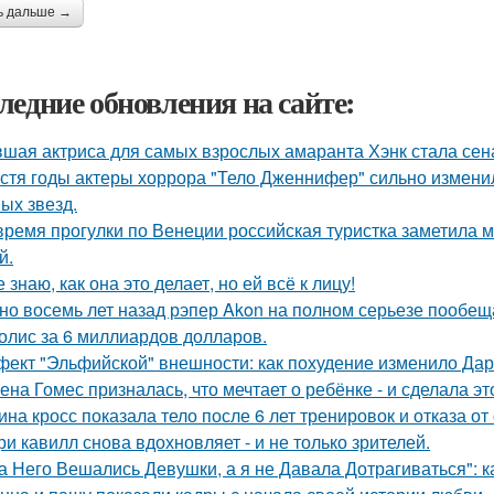
ь дальше →
ледние обновления на сайте:
шая актриса для самых взрослых амаранта Хэнк стала сен
стя годы актеры хоррора "Тело Дженнифер" сильно изменил
ых звезд.
время прогулки по Венеции российская туристка заметила м
й.
е знаю, как она это делает, но ей всё к лицу!
но восемь лет назад рэпер Akon на полном серьезе пообе
олис за 6 миллиардов долларов.
ект "Эльфийской" внешности: как похудение изменило Дар
ена Гомес призналась, что мечтает о ребёнке - и сделала эт
ина кросс показала тело после 6 лет тренировок и отказа о
ри кавилл снова вдохновляет - и не только зрителей.
а Него Вешались Девушки, а я не Давала Дотрагиваться": ка