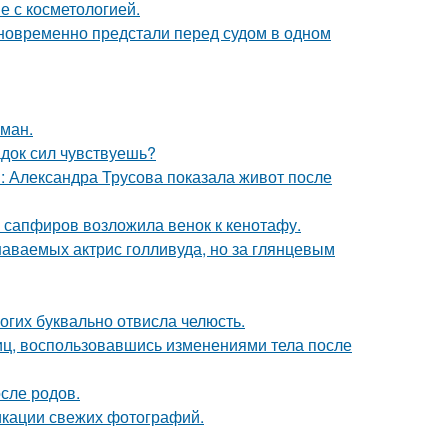
е с косметологией.
дновременно предстали перед судом в одном
оман.
док сил чувствуешь?
: Александра Трусова показала живот после
з сапфиров возложила венок к кенотафу.
наваемых актрис голливуда, но за глянцевым
огих буквально отвисла челюсть.
иц, воспользовавшись изменениями тела после
сле родов.
икации свежих фотографий.